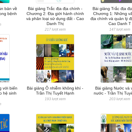
ăn bản về
Bài giảng Trắc địa địa chính -
Bài giảng Trắc địa đị
rong bệnh
Chương 2: Địa giới hành chính
Chương 1: Những vấ
và phân loại sử dụng đất - Cao
địa chính và quản lý đ
Danh Thị
Cao Danh T
m
217 lượt xem
147 lượt xem
g với biến
Bài giảng Ô nhiễm không khí -
Bài giảng Nước và 
o hệ sinh
Trần Thị Tuyết Hạnh
nước - Trần Thị Tuy
193 lượt xem
203 lượt xem
m