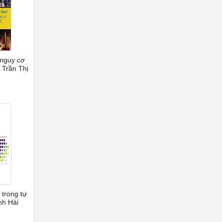
 nguy cơ
 Trần Thị
 trong tự
nh Hải