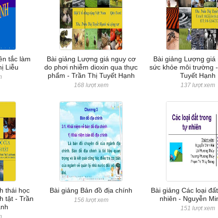
ên tắc làm
Bài giảng Lượng giá nguy cơ
Bài giảng Lượng giá
ị Liễu
do phơi nhiễm dioxin qua thực
sức khỏe môi trường -
phẩm - Trần Thị Tuyết Hạnh
Tuyết Hạnh
m
168 lượt xem
137 lượt xem
h thái học
Bài giảng Bản đồ địa chính
Bài giảng Các loại đất
 tật - Trần
nhiên - Nguyễn Mi
156 lượt xem
ạnh
151 lượt xem
m