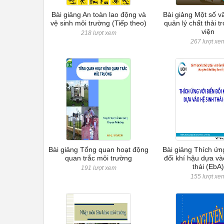
Bài giảng An toàn lao động và
Bài giảng Một số v
vệ sinh môi trường (Tiếp theo)
quản lý chất thải t
viện
218 lượt xem
267 lượt xe
Bài giảng Tổng quan hoạt động
Bài giảng Thích ứn
quan trắc môi trường
đổi khí hậu dựa và
thái (EbA)
191 lượt xem
155 lượt xe