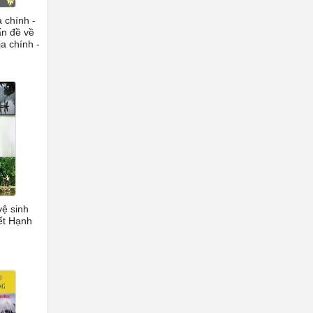
a chính -
n đề về
ịa chính -
vệ sinh
ết Hạnh