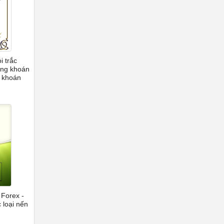
i trắc
ứng khoán
g khoán
 Forex -
 loại nến