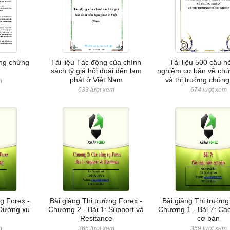
ờng chứng
Tài liệu Tác động của chính
Tài liệu 500 câu hỏ
sách tỷ giá hối đoái đến lạm
nghiệm cơ bản về ch
phát ở Việt Nam
và thị trường chứn
m
633 lượt xem
674 lượt xem
ng Forex -
Bài giảng Thị trường Forex -
Bài giảng Thị trường
 Đường xu
Chương 2 - Bài 1: Support và
Chương 1 - Bài 7: Các
Resitance
cơ bản
m
365 lượt xem
359 lượt xem