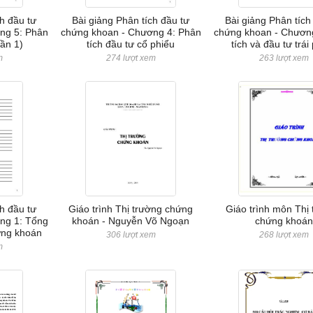
ch đầu tư
Bài giảng Phân tích đầu tư
Bài giảng Phân tích
ng 5: Phân
chứng khoan - Chương 4: Phân
chứng khoan - Chươn
hần 1)
tích đầu tư cổ phiểu
tích và đầu tư trái
m
274 lượt xem
263 lượt xem
ch đầu tư
Giáo trình Thị trường chứng
Giáo trình môn Thị
ng 1: Tổng
khoán - Nguyễn Võ Ngoạn
chứng khoán
ứng khoán
306 lượt xem
268 lượt xem
m