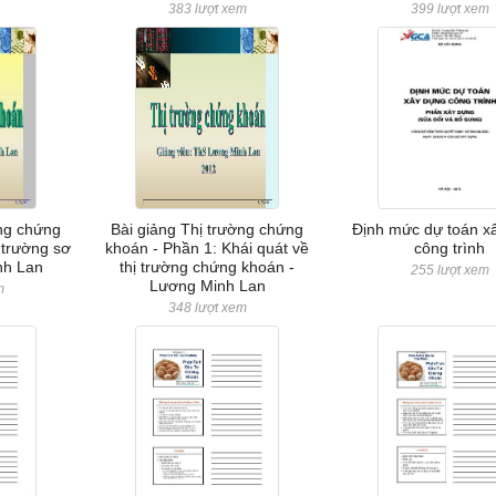
383 lượt xem
399 lượt xem
ờng chứng
Bài giảng Thị trường chứng
Định mức dự toán x
 trường sơ
khoán - Phần 1: Khái quát về
công trình
nh Lan
thị trường chứng khoán -
255 lượt xem
Lương Minh Lan
m
348 lượt xem