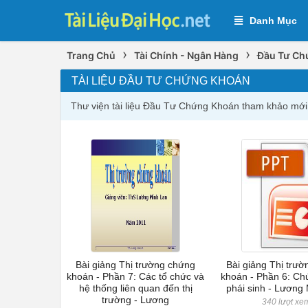
Danh Mục
›
›
Trang Chủ
Tài Chính - Ngân Hàng
Đầu Tư Ch
TÀI LIỆU ĐẦU TƯ CHỨNG KHOÁN
Thư viện tài liệu Đầu Tư Chứng Khoán tham khảo mới
Bài giảng Thị trường chứng
Bài giảng Thị trư
khoán - Phần 7: Các tổ chức và
khoán - Phần 6: C
hệ thống liên quan đến thị
phái sinh - Lương
trường - Lương
340 lượt xe