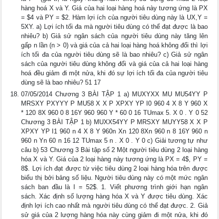
hàng hoá X và Y. Giá của hai loại hàng hoá này tương ứng là PX
= $4 và PY = $2. Hàm lợi ích của người tiêu dùng này là UX,Y =
5XY. a) Lợi ích tối đa mà người tiêu dùng có thể đạt được là bao
nhiêu? b) Giả sử ngân sách của người tiêu dùng này tăng lên
gấp n lần (n > 0) và giá của cả hai loại hàng hoá không đổi thì lợi
ích tối đa của người tiêu dùng sẽ là bao nhiêu? c) Giả sử ngân
sách của người tiêu dùng không đổi và giá của cả hai loại hàng
hoá đều giảm đi một nửa, khi đó sự lợi ích tối đa của người tiêu
dùng sẽ là bao nhiêu? 51 17
07/05/2014 Chương 3 BÀI TẬP 1 a) MUXYXX MU MU54YY P
MRSXY PXYYY P MU58 X X P XPXY YP I0 960 4 X 8 Y 960 X
* 120 8X 960 0 8 16Y 960 960 Y * 60 0 16 TUmax 5. X 0 . Y 0 52
Chương 3 BÀI TẬP 1 b) MUXX54YY P MRSXY MUYY58 X X P
XPXY YP I1 960 n 4 X 8 Y 960n Xn 120 8Xn 960 n 8 16Y 960 n
960 n Yn 60 n 16 12 TUmax 5 n . X 0 . Y 0 c) Giải tương tự như
câu b) 53 Chương 3 Bài tập số 2 Một người tiêu dùng 2 loại hàng
hóa X và Y. Giá của 2 loại hàng này tương ứng là PX = 4$, PY =
8$. Lợi ích đạt được từ việc tiêu dùng 2 loại hàng hóa trên được
biểu thị bởi bảng số liệu. Người tiêu dùng này có một mức ngân
sách ban đầu là I = 52$. 1. Viết phương trình giới hạn ngân
sách. Xác định số lượng hàng hóa X và Y được tiêu dùng. Xác
định lợi ích cao nhất mà người tiêu dùng có thể đạt được. 2. Giả
sử giá của 2 lượng hàng hóa này cùng giảm đi một nửa, khi đó