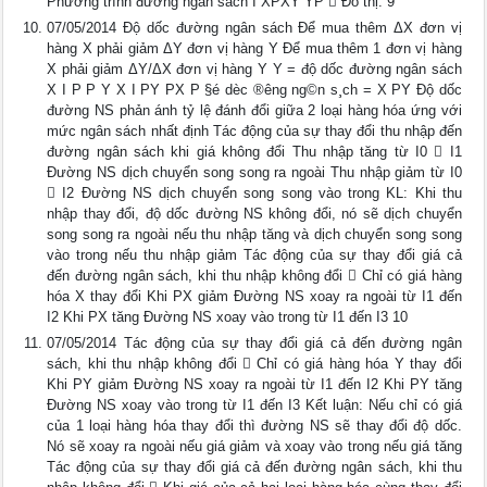
Phương trình đường ngân sách I XPXY YP  Đồ thị: 9
07/05/2014 Độ dốc đường ngân sách Để mua thêm ΔX đơn vị
hàng X phải giảm ΔY đơn vị hàng Y Để mua thêm 1 đơn vị hàng
X phải giảm ΔY/ΔX đơn vị hàng Y Y = độ dốc đường ngân sách
X I P P Y X I PY PX P §é dèc ®­êng ng©n s¸ch = X PY Độ dốc
đường NS phản ánh tỷ lệ đánh đổi giữa 2 loại hàng hóa ứng với
mức ngân sách nhất định Tác động của sự thay đổi thu nhập đến
đường ngân sách khi giá không đổi Thu nhập tăng từ I0  I1
Đường NS dịch chuyển song song ra ngoài Thu nhập giảm từ I0
 I2 Đường NS dịch chuyển song song vào trong KL: Khi thu
nhập thay đổi, độ dốc đường NS không đổi, nó sẽ dịch chuyển
song song ra ngoài nếu thu nhập tăng và dịch chuyển song song
vào trong nếu thu nhập giảm Tác động của sự thay đổi giá cả
đến đường ngân sách, khi thu nhập không đổi  Chỉ có giá hàng
hóa X thay đổi Khi PX giảm Đường NS xoay ra ngoài từ I1 đến
I2 Khi PX tăng Đường NS xoay vào trong từ I1 đến I3 10
07/05/2014 Tác động của sự thay đổi giá cả đến đường ngân
sách, khi thu nhập không đổi  Chỉ có giá hàng hóa Y thay đổi
Khi PY giảm Đường NS xoay ra ngoài từ I1 đến I2 Khi PY tăng
Đường NS xoay vào trong từ I1 đến I3 Kết luận: Nếu chỉ có giá
của 1 loại hàng hóa thay đổi thì đường NS sẽ thay đổi độ dốc.
Nó sẽ xoay ra ngoài nếu giá giảm và xoay vào trong nếu giá tăng
Tác động của sự thay đổi giá cả đến đường ngân sách, khi thu