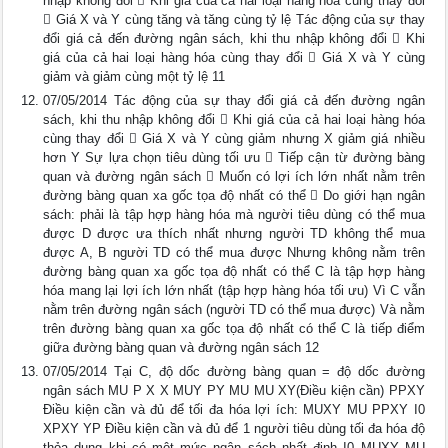
nhập không đổi  Khi giá của cả hai loại hàng hóa cùng thay đổi
 Giá X và Y cùng tăng và tăng cùng tỷ lệ Tác động của sự thay
đổi giá cả đến đường ngân sách, khi thu nhập không đổi  Khi
giá của cả hai loại hàng hóa cùng thay đổi  Giá X và Y cùng
giảm và giảm cùng một tỷ lệ 11
07/05/2014 Tác động của sự thay đổi giá cả đến đường ngân
sách, khi thu nhập không đổi  Khi giá của cả hai loại hàng hóa
cùng thay đổi  Giá X và Y cùng giảm nhưng X giảm giá nhiều
hơn Y Sự lựa chọn tiêu dùng tối ưu  Tiếp cận từ đường bàng
quan và đường ngân sách  Muốn có lợi ích lớn nhất nằm trên
đường bàng quan xa gốc tọa độ nhất có thể  Do giới hạn ngân
sách: phải là tập hợp hàng hóa mà người tiêu dùng có thể mua
được D được ưa thích nhất nhưng người TD không thể mua
được A, B người TD có thể mua được Nhưng không nằm trên
đường bàng quan xa gốc tọa độ nhất có thể C là tập hợp hàng
hóa mang lại lợi ích lớn nhất (tập hợp hàng hóa tối ưu) Vì C vẫn
nằm trên đường ngân sách (người TD có thể mua được) Và nằm
trên đường bàng quan xa gốc tọa độ nhất có thể C là tiếp điểm
giữa đường bàng quan và đường ngân sách 12
07/05/2014 Tại C, độ dốc đường bàng quan = độ dốc đường
ngân sách MU P X X MUY PY MU MU XY(Điều kiện cần) PPXY
Điều kiện cần và đủ để tối đa hóa lợi ích: MUXY MU PPXY I0
XPXY YP Điều kiện cần và đủ để 1 người tiêu dùng tối đa hóa độ
thỏa dụng khi có một mức ngân sách nhất định I0 MUXY MU