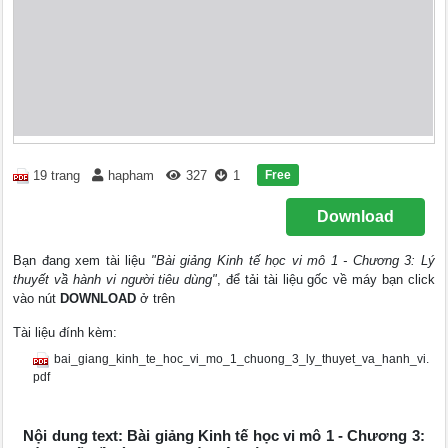
Free
19 trang
hapham
327
1
Download
Bạn đang xem tài liệu
"Bài giảng Kinh tế học vi mô 1 - Chương 3: Lý
thuyết vầ hành vi người tiêu dùng"
, để tải tài liệu gốc về máy bạn click
vào nút
DOWNLOAD
ở trên
Tài liệu đính kèm:
bai_giang_kinh_te_hoc_vi_mo_1_chuong_3_ly_thuyet_va_hanh_vi.
pdf
Nội dung text: Bài giảng Kinh tế học vi mô 1 - Chương 3: