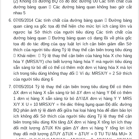
(2) Không có đường BQ có độ dốc dương U0 Các tính chất của
đường bàng quan  Các đường bàng quan không bao giờ cắt
nhau 5
07/05/2014 Các tính chất của đường bàng quan  Đường bàng
quan càng xa gốc tọa độ thể hiện cho mức lợi ích càng lớn và
ngược lại Sở thích của người tiêu dùng Các tính chất của
đường bàng quan  Đường bàng quan có dạng lồi về phía gốc
tọa độ do tác động của quy luật lợi ích cận biên giảm dần Sở
thích của người tiêu dùng Tỷ lệ thay thế cận biên trong tiêu dùng
 Khái niệm:  Tỷ lệ thay thế cận biên của hàng hóa X cho hàng
hóa Y (MRSX/Y) cho biết lượng hàng hóa Y mà người tiêu dùng
sẵn sàng từ bỏ để có thể có thêm một đơn vị hàng hóa X mà lợi
ích trong tiêu dùng không thay đổi  Ví dụ: MRSX/Y = 2 Sở thích
của người tiêu dùng 6
07/05/2014 Tỷ lệ thay thế cận biên trong tiêu dùng Để có thêm
ΔX đơn vị hàng X sẵn sàng từ bỏ ΔY đơn vị hàng Y Để có thêm
1 đơn vị hàng X sẵn sàng từ bỏ ΔY/ΔX đơn vị hàng Y Y MRS
X/Y X U = 10 MRSX/Y = ®é dèc ®­êng bµng quan Độ dốc đường
BQ phản ánh tỷ lệ đánh đổi giữa hai loại hàng hóa để đảm bảo lợi
ích không đổi Sở thích của người tiêu dùng Tỷ lệ thay thế cận
biên trong tiêu dùng Khi tăng ΔX đơn vị hàng X tổng lợi ích thay
đổi một lượng ΔTUX Khi giảm ΔY đơn vị hàng Y tổng lợi ích
thay đổi một lượng ΔTUY ΔTUX + ΔTUY = 0 TU TU Mà MU= X