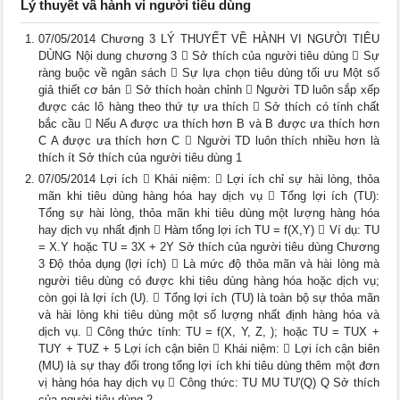
Lý thuyết vầ hành vi người tiêu dùng
07/05/2014 Chương 3 LÝ THUYẾT VỀ HÀNH VI NGƯỜI TIÊU
DÙNG Nội dung chương 3  Sở thích của người tiêu dùng  Sự
ràng buộc về ngân sách  Sự lựa chọn tiêu dùng tối ưu Một số
giả thiết cơ bản  Sở thích hoàn chỉnh  Người TD luôn sắp xếp
được các lô hàng theo thứ tự ưa thích  Sở thích có tính chất
bắc cầu  Nếu A được ưa thích hơn B và B được ưa thích hơn
C A được ưa thích hơn C  Người TD luôn thích nhiều hơn là
thích ít Sở thích của người tiêu dùng 1
07/05/2014 Lợi ích  Khái niệm:  Lợi ích chỉ sự hài lòng, thỏa
mãn khi tiêu dùng hàng hóa hay dịch vụ  Tổng lợi ích (TU):
Tổng sự hài lòng, thỏa mãn khi tiêu dùng một lượng hàng hóa
hay dịch vụ nhất định  Hàm tổng lợi ích TU = f(X,Y)  Ví dụ: TU
= X.Y hoặc TU = 3X + 2Y Sở thích của người tiêu dùng Chương
3 Độ thỏa dụng (lợi ích)  Là mức độ thỏa mãn và hài lòng mà
người tiêu dùng có được khi tiêu dùng hàng hóa hoặc dịch vụ;
còn gọi là lợi ích (U).  Tổng lợi ích (TU) là toàn bộ sự thỏa mãn
và hài lòng khi tiêu dùng một số lượng nhất định hàng hóa và
dịch vụ.  Công thức tính: TU = f(X, Y, Z, ); hoặc TU = TUX +
TUY + TUZ + 5 Lợi ích cận biên  Khái niệm:  Lợi ích cận biên
(MU) là sự thay đổi trong tổng lợi ích khi tiêu dùng thêm một đơn
vị hàng hóa hay dịch vụ  Công thức: TU MU TU'(Q) Q Sở thích
của người tiêu dùng 2