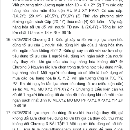
Viết phương trình đường ngân sách 10 = X + 2Y (2) Tìm các cặp
hàng hóa thỏa mãn điều kiện MU MU XY PPXY Có các cặp:
(1X,2Y); (2X,4Y), (4X,5Y), (7X,6Y) (3) Thử vào phương trình
đường ngân sách Cặp (2X,4Y) thỏa mãn (4) Kết luận: - Vậy cặp
hàng hóa tối ưu đối với người TD này là (2X,4Y) - Tổng lợi ích
lớn nhất TUmax = 18 + 78 = 96 15
07/05/2014 Chương 3 1. Điều gì xảy ra đối với sự lựa chọn tiêu
dùng tối ưu của 1 người tiêu dùng khi giá của 1 hàng hóa thay
đổi, ngân sách không đổi? 2. Điều gì xảy ra đối với sự lựa chọn
tiêu dùng tối ưu của 1 người tiêu dùng khi ngân sách của người
này thay đổi, khi giá của các loại hàng hóa không đổi? 46
Chương 3 Nguyên tắc lựa chọn trong trường hợp tiêu dùng nhiều
loại hàng hóa  Một người tiêu dùng có số tiền là I sử dụng để
mua các loại hàng hóa là X, Y, Z, với giá tương ứng là PX, PY,
PZ, Khi đó nguyên tắc lựa chọn tiêu dùng tối ưu (điều kiện cần)
sẽ là: MU MU MU XYZ PPPXYZ 47 Chương 3 Điều kiện cần và
đủ để 1 người tiêu dùng tối đa hóa độ thỏa dụng khi có một mức
ngân sách nhất định I0 MUXYZ MU MU PPPXYZ XPXYZ YP ZP
I0 48 16
07/05/2014 Lựa chọn tiêu dùng tối ưu khi thu nhập thay đổi, giá
không đổi Lựa chọn tiêu dùng tối ưu khi giá cả thay đổi, thu nhập
không đổi Chương 3 BÀI TẬP 1 Một người tiêu dùng có số tiền
là I = (giá trị là ngày+tháng+năm sinh) sử dụng để mua 2 loại