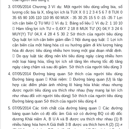
07/05/2014 Chương 3 Ví dụ: Một người tiêu dùng uống bia, số
lượng cốc bia là X, tổng lợi ích là TUX X 0 1 2 3 4 5 6 7 8 TUX 0
35 65 90 105 110 110 95 60 MUX - 35 30 25 15 5 0 -15 -35 7 Lợi
ích cận biên Q TU MU  Ví dụ 1: Bảng số liệu  Ví dụ 2: 1 10 10
 Hàm tổng lợi ích TU = 0,4XY 2 18 8 MUX TU' (X) 04,Y 3 24 6
MUY(Y) TU' 04,X 4 28 4 5 30 2 Sở thích của người tiêu dùng
Quy luật lợi ích cận biên giảm dần  Nội dung quy luật:  Lợi ích
cận biên của một hàng hóa có xu hướng giảm đi khi lượng hàng
hóa đó được tiêu dùng nhiều hơn trong một giai đoạn nhất định.
 Do quy luật tác động nên khi tiêu dùng ngày càng nhiều hơn
một loại hàng hóa, tổng lợi ích sẽ tăng lên nhưng tốc độ tăng
ngày càng chậm và sau đó giảm. Sở thích của người tiêu dùng 3
07/05/2014 Đường bàng quan Sở thích của người tiêu dùng
Đường bàng quan  Khái niệm:  Đường bàng quan (U) là tập
hợp các điểm phản ánh những lô hàng hóa khác nhau nhưng
được người tiêu dùng ưa thích như nhau (hay mang lại lợi ích
như nhau đối với người tiêu dùng) Sở thích của người tiêu dùng
Đường bàng quan Sở thích của người tiêu dùng 4
07/05/2014 Các tính chất của đường bàng quan  Các đường
bàng quan luôn có độ dốc âm Giả sử có đường BQ có độ dốc
dương Khái niệm A, B U A và B được ưa thích như nhau (1) B
nhiều hàng hóa hơn A Giả thiết 3 B được ưa thích hơn A (2) (1) ≠