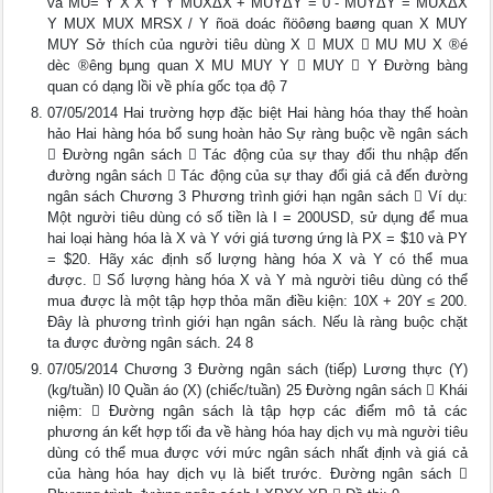
và MU= Y X X Y Y MUXΔX + MUYΔY = 0 - MUYΔY = MUXΔX
Y MUX MUX MRSX / Y ñoä doác ñöôøng baøng quan X MUY
MUY Sở thích của người tiêu dùng X  MUX  MU MU X ®é
dèc ®­êng bµng quan X MU MUY Y  MUY  Y Đường bàng
quan có dạng lồi về phía gốc tọa độ 7
07/05/2014 Hai trường hợp đặc biệt Hai hàng hóa thay thế hoàn
hảo Hai hàng hóa bổ sung hoàn hảo Sự ràng buộc về ngân sách
 Đường ngân sách  Tác động của sự thay đổi thu nhập đến
đường ngân sách  Tác động của sự thay đổi giá cả đến đường
ngân sách Chương 3 Phương trình giới hạn ngân sách  Ví dụ:
Một người tiêu dùng có số tiền là I = 200USD, sử dụng để mua
hai loại hàng hóa là X và Y với giá tương ứng là PX = $10 và PY
= $20. Hãy xác định số lượng hàng hóa X và Y có thể mua
được.  Số lượng hàng hóa X và Y mà người tiêu dùng có thể
mua được là một tập hợp thỏa mãn điều kiện: 10X + 20Y ≤ 200.
Đây là phương trình giới hạn ngân sách. Nếu là ràng buộc chặt
ta được đường ngân sách. 24 8
07/05/2014 Chương 3 Đường ngân sách (tiếp) Lương thực (Y)
(kg/tuần) I0 Quần áo (X) (chiếc/tuần) 25 Đường ngân sách  Khái
niệm:  Đường ngân sách là tập hợp các điểm mô tả các
phương án kết hợp tối đa về hàng hóa hay dịch vụ mà người tiêu
dùng có thể mua được với mức ngân sách nhất định và giá cả
của hàng hóa hay dịch vụ là biết trước. Đường ngân sách 