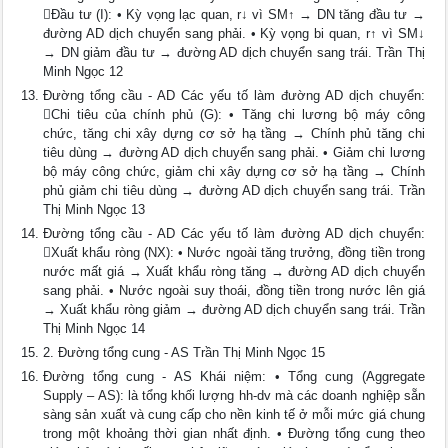
Đầu tư (I): • Kỳ vọng lạc quan, r↓ vì SM↑ → DN tăng đầu tư →
đường AD dịch chuyển sang phải. • Kỳ vọng bi quan, r↑ vì SM↓
→ DN giảm đầu tư → đường AD dịch chuyển sang trái. Trần Thị
Minh Ngọc 12
Đường tổng cầu - AD Các yếu tố làm đường AD dịch chuyển:
Chi tiêu của chính phủ (G): • Tăng chi lương bộ máy công
chức, tăng chi xây dựng cơ sở hạ tầng → Chính phủ tăng chi
tiêu dùng → đường AD dịch chuyển sang phải. • Giảm chi lương
bộ máy công chức, giảm chi xây dựng cơ sở hạ tầng → Chính
phủ giảm chi tiêu dùng → đường AD dịch chuyển sang trái. Trần
Thị Minh Ngọc 13
Đường tổng cầu - AD Các yếu tố làm đường AD dịch chuyển:
Xuất khẩu ròng (NX): • Nước ngoài tăng trưởng, đồng tiền trong
nước mất giá → Xuất khẩu ròng tăng → đường AD dịch chuyển
sang phải. • Nước ngoài suy thoái, đồng tiền trong nước lên giá
→ Xuất khẩu ròng giảm → đường AD dịch chuyển sang trái. Trần
Thị Minh Ngọc 14
2. Đường tổng cung - AS Trần Thị Minh Ngọc 15
Đường tổng cung - AS Khái niệm: • Tổng cung (Aggregate
Supply – AS): là tổng khối lượng hh-dv mà các doanh nghiệp sẵn
sàng sản xuất và cung cấp cho nền kinh tế ở mỗi mức giá chung
trong một khoảng thời gian nhất định. • Đường tổng cung theo