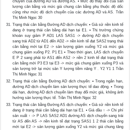
chuyển của đường AD và đường AS. • Mức độ thay đổi của sản
lượng cân bằng và mức giá chung cân bằng phụ thuộc độ dốc
cũng như mức độ dịch chuyển của các đường AD và AS. Trần
Thị Minh Ngọc 30
Trạng thái cân bằng Đường AD dịch chuyển: • Giả sử nền kinh tế
đang ở trạng thái cân bằng dài hạn tại E1. • Thị trường chứng
khoán suy giảm P AD1 LAS SAS1 -> đường AD dịch chuyển
sang trái AD2 từ AD1 đến AD2 -> nền kinh tế đạt SAS2 trạng thái
cân bằng mới tại E2 -> sản lượng giảm xuống Y2 và mức giá
chung giảm xuống P2. P1 E1 • Theo thời gian, LAS dịch chuyển
E P 2 sang phải từ AS1 đến AS2 -> nền 2 kinh tế đạt trạng thái
cân bằng mới P3 E3 tại E3 -> mức giá chung giảm xuống P3 và
sản lượng trở lại mức sản Y lượng tiềm năng Y . Y2 Y1 1 Trần
Thị Minh Ngọc 31
Trạng thái cân bằng Đường AD dịch chuyển: • Trong ngắn hạn,
đường AD dịch chuyển làm sản lượng thực tế dao động. • Trong
dài hạn, đường AD dịch chuyển làm thay đổi mức giá, không ảnh
hưởng sản lượng thực tế. Trần Thị Minh Ngọc 32
Trạng thái cân bằng Đường AS dịch chuyển: • Giả sử nền kinh tế
đang ở trạng thái cân bằng dài hạn tại E1. • Giá dầu ↑ -> Chi phí
sản xuất ↑ -> P LAS SAS2 AD1 đường AS dịch chuyển sang trái
từ AS đến AS -> nền kinh tế đạt trạng SAS1 1 2 thái cân bằng
mới tại E2 -> sản lượng giảm xuống Y2 và mức giá chung tăng