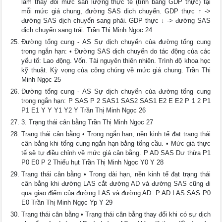
làm thay đổi mức sản lượng thực tế (tính bằng GDP thực) tại
mỗi mức giá chung, đường SAS dịch chuyển. GDP thực ↑ ->
đường SAS dịch chuyển sang phải. GDP thực ↓ -> đường SAS
dịch chuyển sang trái. Trần Thị Minh Ngọc 24
Đường tổng cung - AS Sự dịch chuyển của đường tổng cung
trong ngắn hạn: • Đường SAS dịch chuyển do tác động của các
yếu tố: Lao động. Vốn. Tài nguyên thiên nhiên. Trình độ khoa học
kỹ thuật. Kỳ vọng của công chúng về mức giá chung. Trần Thị
Minh Ngọc 25
Đường tổng cung - AS Sự dịch chuyển của đường tổng cung
trong ngắn hạn: P SAS P 2 SAS1 SAS2 SAS1 E2 E E2 P 1 2 P1
P1 E1 Y Y Y1 Y2 Y Trần Thị Minh Ngọc 26
3. Trạng thái cân bằng Trần Thị Minh Ngọc 27
Trạng thái cân bằng • Trong ngắn hạn, nền kinh tế đạt trạng thái
cân bằng khi tổng cung ngắn hạn bằng tổng cầu. • Mức giá thực
tế sẽ tự điều chỉnh về mức giá cân bằng. P AD SAS Dư thừa P1
P0 E0 P 2 Thiếu hụt Trần Thị Minh Ngọc Y0 Y 28
Trạng thái cân bằng • Trong dài hạn, nền kinh tế đạt trạng thái
cân bằng khi đường LAS cắt đường AD và đường SAS cũng đi
qua giao điểm của đường LAS và đường AD. P AD LAS SAS P0
E0 Trần Thị Minh Ngọc Yp Y 29
Trạng thái cân bằng • Trạng thái cân bằng thay đổi khi có sự dịch