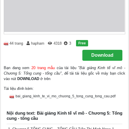
Free
44 trang
hapham
4318
3
Download
Bạn đang xem
20 trang mẫu
của tài liệu
"Bài giảng Kinh tế vĩ mô -
Chương 5: Tổng cung - tổng cầu"
, để tải tài liệu gốc về máy bạn click
vào nút
DOWNLOAD
ở trên
Tài liệu đính kèm:
bai_giang_kinh_te_vi_mo_chuong_5_tong_cung_tong_cau.pdf
Nội dung text: Bài giảng Kinh tế vĩ mô - Chương 5: Tổng
cung - tổng cầu