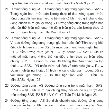
nghệ tiên tiến -> năng suất sản xuất. Trần Thị Minh Ngọc 20
Đường tổng cung - AS Đường tổng cung trong ngắn hạn - SAS: •
Trong ngắn hạn, mức sản lượng thực tế dao động quanh mức
tổng cung dài hạn (sản lượng tiềm năng) khi mức giá chung dao
động quanh mức giá kỳ vọng. • Đường tổng cung trong ngắn hạn
dốc lên thể hiện mối quan hệ đồng biến giữa sản lượng thực tế
và mức giá chung. Trần Thị Minh Ngọc 21
Đường tổng cung - AS Đường tổng cung trong ngắn hạn - SAS: •
Vì sao đường tổng cung trong ngắn hạn dốc lên? Tiền lương khó
điều chỉnh theo sự thay đổi của mức giá chung trong ngắn hạn →
P↓ → tiền lương thực (W/P) ↑ → lợi nhuận ↓→ SAS↓. Giá cả
một số mặt hàng không thể kịp điều chỉnh theo sự biến động
chung → P↓ → Doanh thu của DN không thể điều chỉnh giá kịp
thời ↓ → SAS↓. DN nhận thức sai lệch về tính hiệu giá → P↓ →
Doanh nghiệp nghĩ giá cả hh-dv họ cung cấp giảm tương đối so
với mức giá chung → DN thu hẹp sản xuất → Trần Thị
MinhSAS↓ Ngọc . 22
Đường tổng cung - AS Đường tổng cung trong ngắn hạn - SAS:
P SAS = f(P) Khi mức giá chung thay đổi => có sự trượt dọc
trên trường SAS. P2 B P1 A Y Y1 Y2 Trần Thị Minh Ngọc 23
Đường tổng cung - AS Sự dịch chuyển của đường tổng cung
trong ngắn hạn: • Khi các yếu tố khác mức giá chung tác động