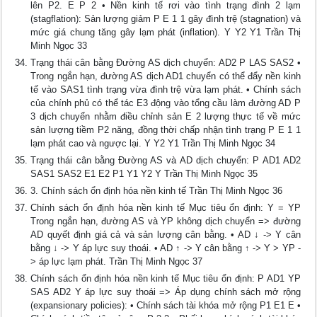
lên P2. E P 2 • Nền kinh tế rơi vào tình trạng đình 2 lạm
(stagflation): Sản lượng giảm P E 1 1 gây đình trệ (stagnation) và
mức giá chung tăng gây lạm phát (inflation). Y Y2 Y1 Trần Thị
Minh Ngọc 33
Trạng thái cân bằng Đường AS dịch chuyển: AD2 P LAS SAS2 •
Trong ngắn hạn, đường AS dịch AD1 chuyển có thể đẩy nền kinh
tế vào SAS1 tình trạng vừa đình trệ vừa lạm phát. • Chính sách
của chính phủ có thể tác E3 động vào tổng cầu làm đường AD P
3 dịch chuyển nhằm điều chỉnh sản E 2 lượng thực tế về mức
sản lượng tiềm P2 năng, đồng thời chấp nhận tình trạng P E 1 1
lạm phát cao và ngược lại. Y Y2 Y1 Trần Thị Minh Ngọc 34
Trạng thái cân bằng Đường AS và AD dịch chuyển: P AD1 AD2
SAS1 SAS2 E1 E2 P1 Y1 Y2 Y Trần Thị Minh Ngọc 35
3. Chính sách ổn định hóa nền kinh tế Trần Thị Minh Ngọc 36
Chính sách ổn định hóa nền kinh tế Mục tiêu ổn định: Y = YP
Trong ngắn hạn, đường AS và YP không dịch chuyển => đường
AD quyết định giá cả và sản lượng cân bằng. • AD ↓ -> Y cân
bằng ↓ -> Y áp lực suy thoái. • AD ↑ -> Y cân bằng ↑ -> Y > YP -
> áp lực lạm phát. Trần Thị Minh Ngọc 37
Chính sách ổn định hóa nền kinh tế Mục tiêu ổn định: P AD1 YP
SAS AD2 Y áp lực suy thoái => Áp dụng chính sách mở rộng
(expansionary policies): • Chính sách tài khóa mở rộng P1 E1 E •