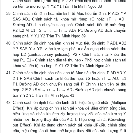
Chính sách tiền tệ mở rộng P 2 2 • Phối hợp chính sách tài khóa
và tiền tệ mở rộng. Y Y2 Y1 Trần Thị Minh Ngọc 38
Chính sách ổn định hóa nền kinh tế Mục tiêu ổn định: P AD2 YP
SAS AD1 Chính sách tài khóa mở rộng: ↑G hoặc ↓T → AD↑
Đường AD dịch chuyển sang phải Chính sách tiền tệ mở rộng:
P2 E2 M E1 ↑S → r↓ → I↑ → AD↑ P1 Đường AD dịch chuyển
sang phải Y Y1 Y2 Trần Thị Minh Ngọc 39
Chính sách ổn định hóa nền kinh tế Mục tiêu ổn định: P AD1 AD2
YP SAS Y > YP -> áp lực lạm phát => Áp dụng chính sách thu
hẹp E2 (contractionary policies): P2 • Chính sách tài khóa thu
hẹp P1 E1 • Chính sách tiền tệ thu hẹp • Phối hợp chính sách tài
khóa và tiền tệ thu hẹp. Y Y1 Y2 Trần Thị Minh Ngọc 40
Chính sách ổn định hóa nền kinh tế Mục tiêu ổn định: P AD AD Y
2 1 P SAS Chính sách tài khóa thu hẹp: ↓G hoặc ↑T → AD↓ E1
P1 Đường AD dịch chuyển sang trái P Chính sách tiền tệ thu
hẹp: 2 E 2 ↓SM → r↑ → I↓ → AD↓ Đường AD dịch chuyển sang
trái Y Y2 Y1 Trần Thị Minh Ngọc 41
Chính sách ổn định hóa nền kinh tế  Hiệu ứng số nhân (Multipier
Effect): Khi áp dụng chính sách tài khóa để điều chỉnh tổng cầu,
hiệu ứng số nhân khuếch đại lượng thay đổi của sản lượng Y
nhiều hơn lượng thay đổi của AD.  Hiệu ứng lấn át (Crowding-
out Effect): Khi áp dụng chính sách tài khóa để điều chỉnh tổng
cầu, hiệu ứng lấn át hạn chế lượng thay đổi của sản lượng Y ít