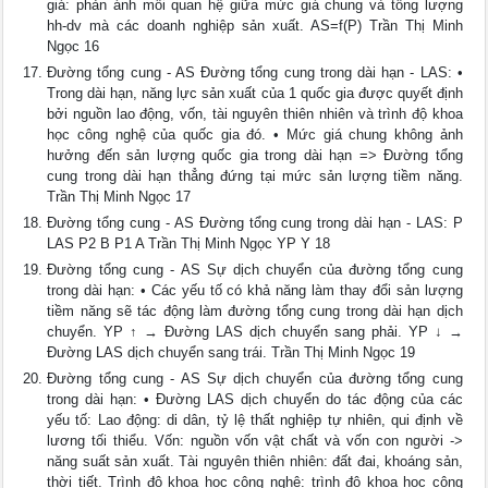
giá: phản ánh mối quan hệ giữa mức giá chung và tổng lượng
hh-dv mà các doanh nghiệp sản xuất. AS=f(P) Trần Thị Minh
Ngọc 16
Đường tổng cung - AS Đường tổng cung trong dài hạn - LAS: •
Trong dài hạn, năng lực sản xuất của 1 quốc gia được quyết định
bởi nguồn lao động, vốn, tài nguyên thiên nhiên và trình độ khoa
học công nghệ của quốc gia đó. • Mức giá chung không ảnh
hưởng đến sản lượng quốc gia trong dài hạn => Đường tổng
cung trong dài hạn thẳng đứng tại mức sản lượng tiềm năng.
Trần Thị Minh Ngọc 17
Đường tổng cung - AS Đường tổng cung trong dài hạn - LAS: P
LAS P2 B P1 A Trần Thị Minh Ngọc YP Y 18
Đường tổng cung - AS Sự dịch chuyển của đường tổng cung
trong dài hạn: • Các yếu tố có khả năng làm thay đổi sản lượng
tiềm năng sẽ tác động làm đường tổng cung trong dài hạn dịch
chuyển. YP ↑ → Đường LAS dịch chuyển sang phải. YP ↓ →
Đường LAS dịch chuyển sang trái. Trần Thị Minh Ngọc 19
Đường tổng cung - AS Sự dịch chuyển của đường tổng cung
trong dài hạn: • Đường LAS dịch chuyển do tác động của các
yếu tố: Lao động: di dân, tỷ lệ thất nghiệp tự nhiên, qui định về
lương tối thiểu. Vốn: nguồn vốn vật chất và vốn con người ->
năng suất sản xuất. Tài nguyên thiên nhiên: đất đai, khoáng sản,
thời tiết. Trình độ khoa học công nghệ: trình độ khoa học công