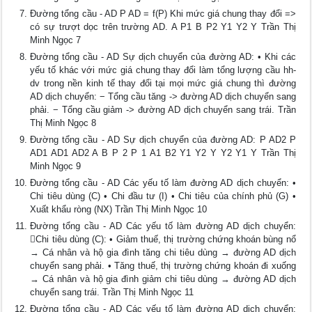
Đường tổng cầu - AD P AD = f(P) Khi mức giá chung thay đổi =>
có sự trượt dọc trên trường AD. A P1 B P2 Y1 Y2 Y Trần Thị
Minh Ngọc 7
Đường tổng cầu - AD Sự dịch chuyển của đường AD: • Khi các
yếu tố khác với mức giá chung thay đổi làm tổng lượng cầu hh-
dv trong nền kinh tế thay đổi tại mọi mức giá chung thì đường
AD dịch chuyển: − Tổng cầu tăng -> đường AD dịch chuyển sang
phải. − Tổng cầu giảm -> đường AD dịch chuyển sang trái. Trần
Thị Minh Ngọc 8
Đường tổng cầu - AD Sự dịch chuyển của đường AD: P AD2 P
AD1 AD1 AD2 A B P 2 P 1 A1 B2 Y1 Y2 Y Y2 Y1 Y Trần Thị
Minh Ngọc 9
Đường tổng cầu - AD Các yếu tố làm đường AD dịch chuyển: •
Chi tiêu dùng (C) • Chi đầu tư (I) • Chi tiêu của chính phủ (G) •
Xuất khẩu ròng (NX) Trần Thị Minh Ngọc 10
Đường tổng cầu - AD Các yếu tố làm đường AD dịch chuyển:
Chi tiêu dùng (C): • Giảm thuế, thị trường chứng khoán bùng nổ
→ Cá nhân và hộ gia đình tăng chi tiêu dùng → đường AD dịch
chuyển sang phải. • Tăng thuế, thị trường chứng khoán đi xuống
→ Cá nhân và hộ gia đình giảm chi tiêu dùng → đường AD dịch
chuyển sang trái. Trần Thị Minh Ngọc 11
Đường tổng cầu - AD Các yếu tố làm đường AD dịch chuyển: