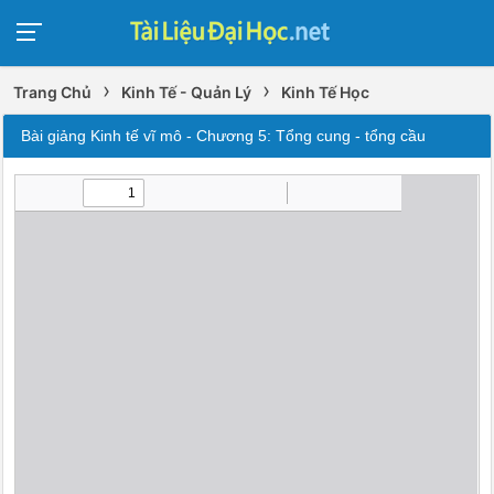
›
›
Trang Chủ
Kinh Tế - Quản Lý
Kinh Tế Học
Bài giảng Kinh tế vĩ mô - Chương 5: Tổng cung - tổng cầu