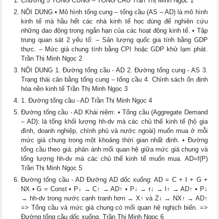
Chương 5 TỔNG CUNG – TỔNG CẦU Trần Thị Minh Ngọc 1
NỘI DUNG • Mô hình tổng cung – tổng cầu (AS – AD) là mô hình
kinh tế mà hầu hết các nhà kinh tế học dùng để nghiên cứu
những dao động trong ngắn hạn của các hoạt động kinh tế. • Tập
trung quan sát 2 yếu tố: – Sản lượng quốc gia tính bằng GDP
thực. – Mức giá chung tính bằng CPI hoặc GDP khử lạm phát.
Trần Thị Minh Ngọc 2
NỘI DUNG 1. Đường tổng cầu - AD 2. Đường tổng cung - AS 3.
Trạng thái cân bằng tổng cung – tổng cầu 4. Chính sách ổn định
hóa nền kinh tế Trần Thị Minh Ngọc 3
1. Đường tổng cầu - AD Trần Thị Minh Ngọc 4
Đường tổng cầu - AD Khái niệm: • Tổng cầu (Aggregate Demand
– AD): là tổng khối lượng hh-dv mà các chủ thể kinh tế (hộ gia
đình, doanh nghiệp, chính phủ và nước ngoài) muốn mua ở mỗi
mức giá chung trong một khoảng thời gian nhất định. • Đường
tổng cầu theo giá: phản ánh mối quan hệ giữa mức giá chung và
tổng lượng hh-dv mà các chủ thể kinh tế muốn mua. AD=f(P)
Trần Thị Minh Ngọc 5
Đường tổng cầu - AD Đường AD dốc xuống: AD = C + I + G +
NX • G = Const • P↓ → C↑ → AD↑ • P↓ → r↓ → I↑ → AD↑ • P↓
→ hh-dv trong nước cạnh tranh hơn → X↑ và Z↓ → NX↑ → AD↑
=> Tổng cầu và mức giá chung có mối quan hệ nghịch biến. =>
Đường tổng cầu dốc xuống. Trần Thị Minh Ngọc 6