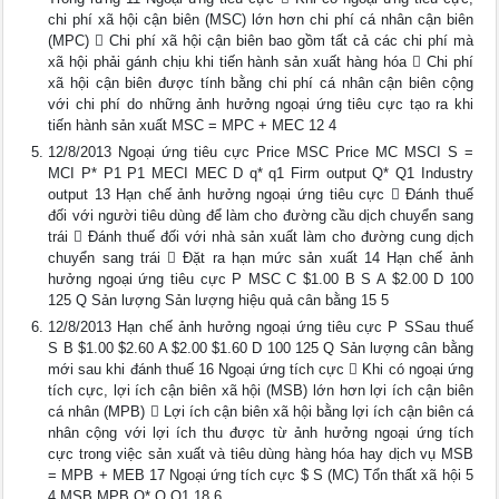
chi phí xã hội cận biên (MSC) lớn hơn chi phí cá nhân cận biên
(MPC)  Chi phí xã hội cận biên bao gồm tất cả các chi phí mà
xã hội phải gánh chịu khi tiến hành sản xuất hàng hóa  Chi phí
xã hội cận biên được tính bằng chi phí cá nhân cận biên cộng
với chi phí do những ảnh hưởng ngoại ứng tiêu cực tạo ra khi
tiến hành sản xuất MSC = MPC + MEC 12 4
12/8/2013 Ngoại ứng tiêu cực Price MSC Price MC MSCI S =
MCI P* P1 P1 MECI MEC D q* q1 Firm output Q* Q1 Industry
output 13 Hạn chế ảnh hưởng ngoại ứng tiêu cực  Đánh thuế
đối với người tiêu dùng để làm cho đường cầu dịch chuyển sang
trái  Đánh thuế đối với nhà sản xuất làm cho đường cung dịch
chuyển sang trái  Đặt ra hạn mức sản xuất 14 Hạn chế ảnh
hưởng ngoại ứng tiêu cực P MSC C $1.00 B S A $2.00 D 100
125 Q Sản lượng Sản lượng hiệu quả cân bằng 15 5
12/8/2013 Hạn chế ảnh hưởng ngoại ứng tiêu cực P SSau thuế
S B $1.00 $2.60 A $2.00 $1.60 D 100 125 Q Sản lượng cân bằng
mới sau khi đánh thuế 16 Ngoại ứng tích cực  Khi có ngoại ứng
tích cực, lợi ích cận biên xã hội (MSB) lớn hơn lợi ích cận biên
cá nhân (MPB)  Lợi ích cận biên xã hội bằng lợi ích cận biên cá
nhân cộng với lợi ích thu được từ ảnh hưởng ngoại ứng tích
cực trong việc sản xuất và tiêu dùng hàng hóa hay dịch vụ MSB
= MPB + MEB 17 Ngoại ứng tích cực $ S (MC) Tổn thất xã hội 5
4 MSB MPB Q* Q Q1 18 6