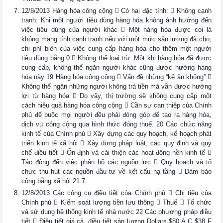
12/8/2013 Hàng hóa công cộng  Có hai đặc tính:  Không cạnh
tranh: Khi một người tiêu dùng hàng hóa không ảnh hưởng đến
việc tiêu dùng của người khác  Một hàng hóa được coi là
không mang tính cạnh tranh nếu với một mức sản lượng đã cho,
chi phí biên của việc cung cấp hàng hóa cho thêm một người
tiêu dùng bằng 0  Không thể loại trừ: Một khi hàng hóa đã được
cung cấp, không thể ngăn người khác cũng được hưởng hàng
hóa này 19 Hàng hóa công cộng  Vấn đề những “kẻ ăn không” 
Không thể ngăn những người không trả tiền mà vẫn được hưởng
lợi từ hàng hóa  Do vậy, thị trường sẽ không cung cấp một
cách hiệu quả hàng hóa công cộng  Cần sự can thiệp của Chính
phủ để buộc mọi người đều phải đóng góp để tạo ra hàng hóa,
dịch vụ công cộng qua hình thức đóng thuế. 20 Các chức năng
kinh tế của Chính phủ  Xây dựng các quy hoạch, kế hoạch phát
triển kinh tế xã hội  Xây dựng pháp luật, các quy định và quy
chế điều tiết  Ổn định và cải thiện các hoạt động nền kinh tế 
Tác động đến việc phân bổ các nguồn lực  Quy hoạch và tổ
chức thu hút các nguồn đầu tư về kết cấu hạ tầng  Đảm bảo
công bằng xã hội 21 7
12/8/2013 Các công cụ điều tiết của Chính phủ  Chi tiêu của
Chính phủ  Kiểm soát lượng tiền lưu thông  Thuế  Tổ chức
và sử dụng hệ thống kinh tế nhà nước 22 Các phương pháp điều
tiết  Điều tiết giá cả, điều tiết sản lượng Dollars $80 A C $38 F