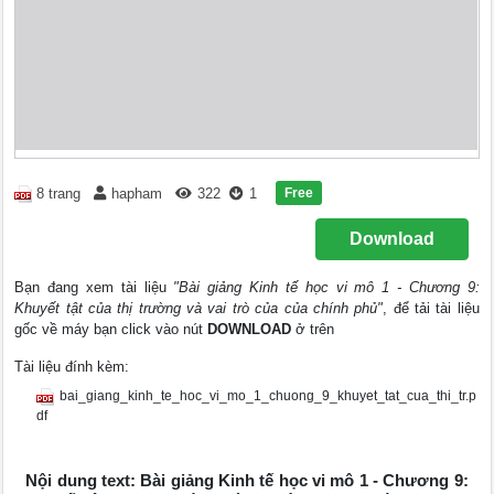
Free
8 trang
hapham
322
1
Download
Bạn đang xem tài liệu
"Bài giảng Kinh tế học vi mô 1 - Chương 9:
Khuyết tật của thị trường và vai trò của của chính phủ"
, để tải tài liệu
gốc về máy bạn click vào nút
DOWNLOAD
ở trên
Tài liệu đính kèm:
bai_giang_kinh_te_hoc_vi_mo_1_chuong_9_khuyet_tat_cua_thi_tr.p
df
Nội dung text: Bài giảng Kinh tế học vi mô 1 - Chương 9: