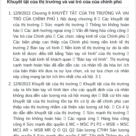
Khuyết tật của thị trường và vai trò của của chính phủ
12/8/2013 Chương 9 KHUYẾT TẬT CỦA THỊ TRƯỜNG VÀ VAI
TRÒ CỦA CHÍNH PHỦ 1 Nội dung chương 8  Các khuyết tật
của thị trường  Sức mạnh thị trường  Thông tin không hoàn
hảo  Các ảnh hưởng ngoại ứng  Vấn đề hàng hóa công cộng 
Vai trò của Chính phủ  Các chức năng kinh tế của Chính phủ 
Các biện pháp can thiệp của Chính phủ trong nền kinh tế thị
trường 2 Bàn tay vô hình  Nền kinh tế thị trường tự do là nền
kinh tế được điều tiết bằng “bàn tay vô hình” của thị trường 
Các quy luật kinh tế khách quan  “Bàn tay vô hình”: Thị trường
cạnh tranh hoàn hảo đã dẫn dẵn các cá nhân tối đa hóa lợi ích
của bản thân khi đưa ra sự lựa chọn, và sự lựa chọn cá nhân
này cũng mang lại lợi ích lớn nhất cho xã hội. 3 1
12/8/2013 Khuyết tật của thị trường  Khuyết tật của thị trường
xảy ra khi bàn tay vô hình làm cho các quyết định của cá nhân
không đưa đến sản lượng mà xã hội mong đợi  Bất cứ khi nào
khuyết tật của thị trường tồn tại thì có lý do để chính phủ can
thiệp vào thị trường nhằm cải thiện sản lượng xã hội.  Có 4 lý
do dẫn đến khuyết tật của thị trường:  Sức mạnh thị trường 
Thông tin không hoàn hảo  Các ngoại ứng  Hàng hóa công
cộng 4 Sức mạnh độc quyền £ MC = MSC P1 P2 = MSB = MSC
MC1 AR = MSB MR Q O Q1 Q2 Sản lượng CTHH Sản lượng
độc quyền 5 Sức mạnh độc quyền £ MC Tổn thất Thặng dư xã