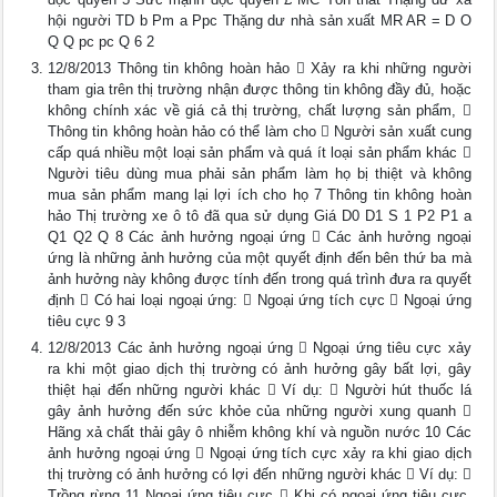
hội người TD b Pm a Ppc Thặng dư nhà sản xuất MR AR = D O
Q Q pc pc Q 6 2
12/8/2013 Thông tin không hoàn hảo  Xảy ra khi những người
tham gia trên thị trường nhận được thông tin không đầy đủ, hoặc
không chính xác về giá cả thị trường, chất lượng sản phẩm, 
Thông tin không hoàn hảo có thể làm cho  Người sản xuất cung
cấp quá nhiều một loại sản phẩm và quá ít loại sản phẩm khác 
Người tiêu dùng mua phải sản phẩm làm họ bị thiệt và không
mua sản phẩm mang lại lợi ích cho họ 7 Thông tin không hoàn
hảo Thị trường xe ô tô đã qua sử dụng Giá D0 D1 S 1 P2 P1 a
Q1 Q2 Q 8 Các ảnh hưởng ngoại ứng  Các ảnh hưởng ngoại
ứng là những ảnh hưởng của một quyết định đến bên thứ ba mà
ảnh hưởng này không được tính đến trong quá trình đưa ra quyết
định  Có hai loại ngoại ứng:  Ngoại ứng tích cực  Ngoại ứng
tiêu cực 9 3
12/8/2013 Các ảnh hưởng ngoại ứng  Ngoại ứng tiêu cực xảy
ra khi một giao dịch thị trường có ảnh hưởng gây bất lợi, gây
thiệt hại đến những người khác  Ví dụ:  Người hút thuốc lá
gây ảnh hưởng đến sức khỏe của những người xung quanh 
Hãng xả chất thải gây ô nhiễm không khí và nguồn nước 10 Các
ảnh hưởng ngoại ứng  Ngoại ứng tích cực xảy ra khi giao dịch
thị trường có ảnh hưởng có lợi đến những người khác  Ví dụ: 
Trồng rừng 11 Ngoại ứng tiêu cực  Khi có ngoại ứng tiêu cực,