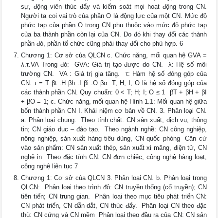
sự, động viên thúc đẩy và kiểm soát mọi hoạt động trong CN.
Người ta coi vai trò của phần O là động lực của một CN. Mức độ
phức tạp của phần O trong CN phụ thuộc vào mức độ phức tạp
của ba thành phần còn lại của CN. Do đó khi thay đổi các thành
phần đó, phần tổ chức cũng phải thay đổi cho phù hợp. 6
Chương 1: Cơ sở của QLCN c. Chức năng, mối quan hệ GVA =
λ.τ.VA Trong đó:  GVA: Giá trị tạo được do CN.  λ: Hệ số môi
trường CN.  VA : Giá trị gia tăng.  τ: Hàm hệ số đóng góp của
CN. τ = T βt .H βh .I βi .O βo  T, H, I, O là hệ số đóng góp của
các thành phần CN. Quy chuẩn: 0 < T; H; I; O ≤ 1  βT + βH + βI
+ βO = 1; c. Chức năng, mối quan hệ Hình 1.1: Mối quan hệ giữa
bốn thành phần CN I. Khái niệm cơ bản về CN. 3. Phân loại CN.
a. Phân loại chung:  Theo tính chất: CN sản xuất; dịch vụ; thông
tin; CN giáo dục – đào tạo.  Theo ngành nghề: CN công nghiệp,
nông nghiệp, sản xuất hàng tiêu dùng, CN quốc phòng  Căn cứ
vào sản phẩm: CN sản xuất thép, sản xuất xi măng, điện tử, CN
nghệ in  Theo đặc tính CN: CN đơn chiếc, công nghệ hàng loạt,
công nghệ liên tục 7
Chương 1: Cơ sở của QLCN 3. Phân loại CN. b. Phân loại trong
QLCN:  Phân loại theo trình độ: CN truyền thống (cổ truyền); CN
tiên tiến; CN trung gian.  Phân loại theo mục tiêu phát triển CN:
CN phát triển, CN dẫn dắt, CN thúc đẩy.  Phân loại CN theo đặc
thù: CN cứng và CN mềm  Phân loại theo đầu ra của CN: CN sản