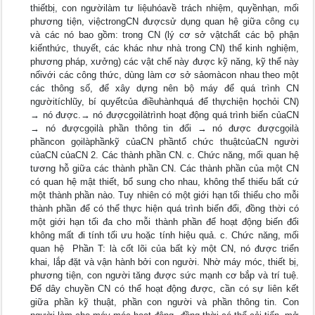
thiếtbị, con ngườilàm tư liệuhóavề trách nhiệm, quyềnhạn, mối
phương tiện, việctrongCN đượcsử dụng quan hệ giữa công cụ
và các nó bao gồm: trong CN (lý cơ sở vậtchất các bộ phận
kiếnthức, thuyết, các khác như nhà trong CN) thể kinh nghiệm,
phương pháp, xưởng) các vật chế này được kỹ năng, kỹ thể này
nốivới các công thức, dùng làm cơ sở sảomàcon nhau theo một
các thông số, để xây dựng nên bộ máy để quá trình CN
ngườitíchlũy, bí quyếtcủa điềuhànhquá để thựchiện họchỏi CN)
→ nó được.→ nó đượcgọilàtrình hoạt động quá trình biến củaCN
→ nó đượcgọilà phần thông tin đổi → nó được đượcgọilà
phầncon gọilàphầnkỹ củaCN phầntổ chức thuậtcủaCN người
củaCN củaCN 2. Các thành phần CN. c. Chức năng, mối quan hệ
tương hỗ giữa các thành phần CN. Các thành phần của một CN
có quan hệ mật thiết, bổ sung cho nhau, không thể thiếu bất cứ
một thành phần nào. Tuy nhiên có một giới hạn tối thiểu cho mỗi
thành phần để có thể thực hiện quá trình biến đổi, đồng thời có
một giới hạn tối đa cho mỗi thành phần để hoạt động biến đổi
không mất đi tính tối ưu hoặc tính hiệu quả. c. Chức năng, mối
quan hệ  Phần T: là cốt lõi của bất kỳ một CN, nó được triển
khai, lắp đặt và vận hành bởi con người. Nhờ máy móc, thiết bị,
phương tiện, con người tăng được sức mạnh cơ bắp và trí tuệ.
Để dây chuyền CN có thể hoạt động được, cần có sự liên kết
giữa phần kỹ thuật, phần con người và phần thông tin. Con