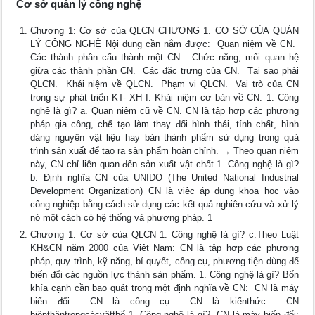
Cơ sở quản lý công nghệ
Chương 1: Cơ sở của QLCN CHƯƠNG 1. CƠ SỞ CỦA QUẢN
LÝ CÔNG NGHỆ Nội dung cần nắm được:  Quan niệm về CN. 
Các thành phần cấu thành một CN.  Chức năng, mối quan hệ
giữa các thành phần CN.  Các đặc trưng của CN.  Tại sao phải
QLCN.  Khái niệm về QLCN.  Phạm vi QLCN.  Vai trò của CN
trong sự phát triển KT- XH I. Khái niệm cơ bản về CN. 1. Công
nghệ là gì? a. Quan niệm cũ về CN. CN là tập hợp các phương
pháp gia công, chế tạo làm thay đổi hình thái, tính chất, hình
dáng nguyên vật liệu hay bán thành phẩm sử dụng trong quá
trình sản xuất để tạo ra sản phẩm hoàn chỉnh. → Theo quan niệm
này, CN chỉ liên quan đến sản xuất vật chất 1. Công nghệ là gì?
b. Định nghĩa CN của UNIDO (The United National Industrial
Development Organization) CN là việc áp dụng khoa học vào
công nghiệp bằng cách sử dụng các kết quả nghiên cứu và xử lý
nó một cách có hệ thống và phương pháp. 1
Chương 1: Cơ sở của QLCN 1. Công nghệ là gì? c.Theo Luật
KH&CN năm 2000 của Việt Nam: CN là tập hợp các phương
pháp, quy trình, kỹ năng, bí quyết, công cụ, phương tiện dùng để
biến đổi các nguồn lực thành sản phẩm. 1. Công nghệ là gì? Bốn
khía cạnh cần bao quát trong một định nghĩa về CN:  CN là máy
biến đổi  CN là công cụ  CN là kiếnthức  CN
hiệnthântrongcácvậtthể 1. Công nghệ là gì?  CN là máy biến đổi: