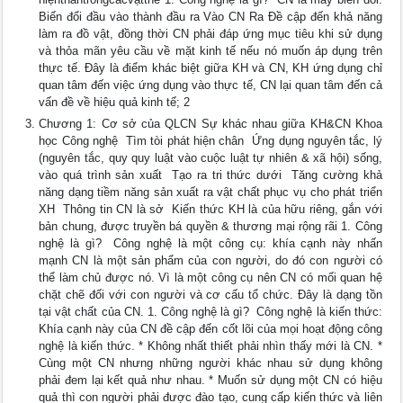
Biến đổi đầu vào thành đầu ra Vào CN Ra Đề cập đến khả năng
làm ra đồ vật, đồng thời CN phải đáp ứng mục tiêu khi sử dụng
và thỏa mãn yêu cầu về mặt kinh tế nếu nó muốn áp dụng trên
thực tế. Đây là điểm khác biệt giữa KH và CN, KH ứng dụng chỉ
quan tâm đến việc ứng dụng vào thực tế, CN lại quan tâm đến cả
vấn đề về hiệu quả kinh tế; 2
Chương 1: Cơ sở của QLCN Sự khác nhau giữa KH&CN Khoa
học Công nghệ  Tìm tòi phát hiện chân  Ứng dụng nguyên tắc, lý
(nguyên tắc, quy quy luật vào cuộc luật tự nhiên & xã hội) sống,
vào quá trình sản xuất  Tạo ra tri thức dưới  Tăng cường khả
năng dạng tiềm năng sản xuất ra vật chất phục vụ cho phát triển
XH  Thông tin CN là sở  Kiến thức KH là của hữu riêng, gắn với
bản chung, được truyền bá quyền & thương mại rộng rãi 1. Công
nghệ là gì?  Công nghệ là một công cụ: khía cạnh này nhấn
mạnh CN là một sản phẩm của con người, do đó con người có
thể làm chủ được nó. Vì là một công cụ nên CN có mối quan hệ
chặt chẽ đối với con người và cơ cấu tổ chức. Đây là dạng tồn
tại vật chất của CN. 1. Công nghệ là gì?  Công nghệ là kiến thức:
Khía cạnh này của CN đề cập đến cốt lõi của mọi hoạt động công
nghệ là kiến thức. * Không nhất thiết phải nhìn thấy mới là CN. *
Cùng một CN nhưng những người khác nhau sử dụng không
phải đem lại kết quả như nhau. * Muốn sử dụng một CN có hiệu
quả thì con người phải được đào tạo, cung cấp kiến thức và liên