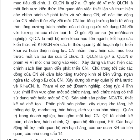
mục tiêu đã định. 1. QLCN là gì? a. Ở góc độ vĩ mô: QLCN là
một lĩnh vực kiến thức liên quan đến việc thiết lập và thực hiện
các chính sách về phát triển và sử dụng CN; về các tác động
của CN nhằm thúc đẩy đổi mới CN tạo tăng trưởng kinh tế đồng
thời tăng cường trách nhiệm của những người sử dụng CN đối
với tương lai của nhân loại. b. Ở góc độ cơ sở (vi mô/doanh
nghiệp): QLCN là một bộ môn khoa học liên ngành, kết hợp các
kiến thức về KH&CN với các tri thức quản lý để hoạch định, triển
khai và hoàn thiện năng lực CN nhằm thực hiện các mục tiêu
trước mắt và lâu dài của tổ chức. 1. QLCN là gì? a. QLCN ở
phạm vi Vĩ mô: chú trọng vào việc:  Xây dựng và thực hiện các
chính sách liên quan đến phát triển CN.  Chú trọng tới các tác
động của CN để đảm bảo tăng trưởng kinh tế bền vững, ngăn
ngừa tác động xấu của CN.  Xây dựng bộ máy quản lý nhà nước
về KH&CN. b. Phạm vi cơ sở (Doanh nghiệp, công ty): 4 lĩnh
vực (mỗi lĩnh vực gồm một số chức năng, mỗi chức năng có thể
sử dụng một hoặc một số CN)  Sản sinh sản phẩm: NC&TK, thiết
kế và chế tạo.  Phân phối sản phẩm: xây dựng kho tàng, hệ
thống đại lý, marketing, bán hàng, dịch vụ sau bán hàng.  Quản
trị trong doanh nghiệp, bao gồm một loạt CN: QT tài chính kế
toán, nhân lực, hành chính, QT quan hệ đối ngoại, PR  Các hoạt
động hỗ trợ: mối quan hệ với bạn hàng, các cơ quan KH có liên
quan, các nhà cung cấp 14