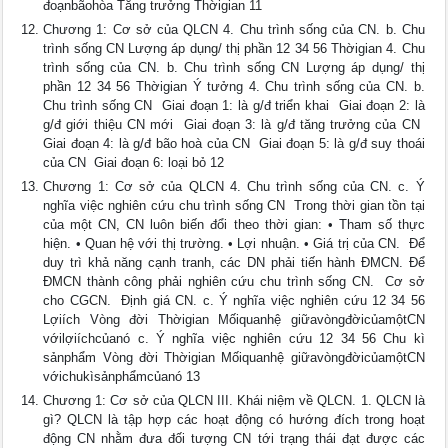
đoạnbãohòa Tăng trưởng Thờigian 11
Chương 1: Cơ sở của QLCN 4. Chu trình sống của CN. b. Chu
trình sống CN Lượng áp dụng/ thị phần 12 34 56 Thờigian 4. Chu
trình sống của CN. b. Chu trình sống CN Lượng áp dụng/ thị
phần 12 34 56 Thờigian Ý tưởng 4. Chu trình sống của CN. b.
Chu trình sống CN  Giai đoạn 1: là g/đ triển khai  Giai đoạn 2: là
g/đ giới thiệu CN mới  Giai đoạn 3: là g/đ tăng trưởng của CN 
Giai đoạn 4: là g/đ bão hoà của CN  Giai đoạn 5: là g/đ suy thoái
của CN  Giai đoạn 6: loại bỏ 12
Chương 1: Cơ sở của QLCN 4. Chu trình sống của CN. c. Ý
nghĩa việc nghiên cứu chu trình sống CN  Trong thời gian tồn tại
của một CN, CN luôn biến đổi theo thời gian: • Tham số thực
hiện. • Quan hệ với thị trường. • Lợi nhuận. • Giá trị của CN.  Để
duy trì khả năng cạnh tranh, các DN phải tiến hành ĐMCN. Để
ĐMCN thành công phải nghiên cứu chu trình sống CN.  Cơ sở
cho CGCN.  Định giá CN. c. Ý nghĩa việc nghiên cứu 12 34 56
Lợiích Vòng đời Thờigian Mốiquanhệ giữavòngđờicủamộtCN
vớilợiíchcủanó c. Ý nghĩa việc nghiên cứu 12 34 56 Chu kì
sảnphẩm Vòng đời Thờigian Mốiquanhệ giữavòngđờicủamộtCN
vớichukìsảnphẩmcủanó 13
Chương 1: Cơ sở của QLCN III. Khái niệm về QLCN. 1. QLCN là
gì? QLCN là tập hợp các hoạt động có hướng đích trong hoạt
động CN nhằm đưa đối tượng CN tới trạng thái đạt được các