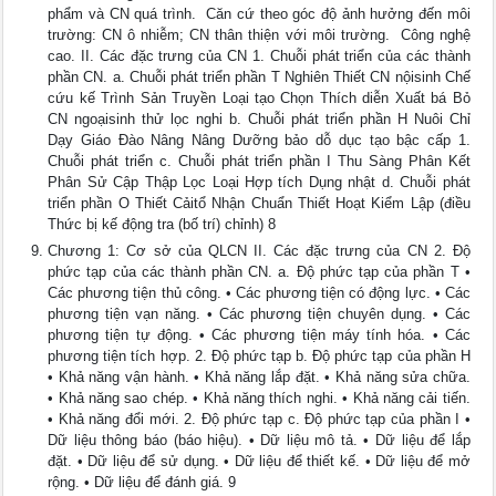
phẩm và CN quá trình.  Căn cứ theo góc độ ảnh hưởng đến môi
trường: CN ô nhiễm; CN thân thiện với môi trường.  Công nghệ
cao. II. Các đặc trưng của CN 1. Chuỗi phát triển của các thành
phần CN. a. Chuỗi phát triển phần T Nghiên Thiết CN nộisinh Chế
cứu kế Trình Sản Truyền Loại tạo Chọn Thích diễn Xuất bá Bỏ
CN ngoạisinh thử lọc nghi b. Chuỗi phát triển phần H Nuôi Chỉ
Dạy Giáo Đào Nâng Nâng Dưỡng bảo dỗ dục tạo bậc cấp 1.
Chuỗi phát triển c. Chuỗi phát triển phần I Thu Sàng Phân Kết
Phân Sử Cập Thập Lọc Loại Hợp tích Dụng nhật d. Chuỗi phát
triển phần O Thiết Cảitổ Nhận Chuẩn Thiết Hoạt Kiểm Lập (điều
Thức bị kế động tra (bố trí) chỉnh) 8
Chương 1: Cơ sở của QLCN II. Các đặc trưng của CN 2. Độ
phức tạp của các thành phần CN. a. Độ phức tạp của phần T •
Các phương tiện thủ công. • Các phương tiện có động lực. • Các
phương tiện vạn năng. • Các phương tiện chuyên dụng. • Các
phương tiện tự động. • Các phương tiện máy tính hóa. • Các
phương tiện tích hợp. 2. Độ phức tạp b. Độ phức tạp của phần H
• Khả năng vận hành. • Khả năng lắp đặt. • Khả năng sửa chữa.
• Khả năng sao chép. • Khả năng thích nghi. • Khả năng cải tiến.
• Khả năng đổi mới. 2. Độ phức tạp c. Độ phức tạp của phần I •
Dữ liệu thông báo (báo hiệu). • Dữ liệu mô tả. • Dữ liệu để lắp
đặt. • Dữ liệu để sử dụng. • Dữ liệu để thiết kế. • Dữ liệu để mở
rộng. • Dữ liệu để đánh giá. 9