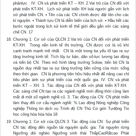
phảnlực . IV. CN và phát triển KT – XH. 2.Vai trò của CN đối với
phát triển KT-XH.  Lịch sử phát triển XH loài người gắn với lịch
sử phát triển CN. • Tên của các CN chính được đặt tên cho các
kỉ nguyên. • Thành tựu CN là diễn biến của lịch sử. • Hầu hết các
bước ngoặt trong lịch sử kinh tế thế giới đều gắn với các sáng
chế CN. 17
Chương 1: Cơ sở của QLCN 2.Vai trò của CN đối với phát triển
KT-XH.  Trong nền kinh tế thị trường, CN được coi là vũ khí
cạnh tranh mạnh mẽ nhất.  CN là một trong ba yếu tố tạo ra sự
tăng trưởng kinh tế: Tích lũy tư bản, dân số-lực lượng lao động
và tiến bộ CN. Theo mô hình tăng trưởng Solow, tiến bộ CN là
nguồn duy nhất tạo ra sự tăng trưởng bền vững của mức sống
theo thời gian.  CN là phương tiện hữu hiệu nhất để nâng cao chỉ
tiêu phản ánh sự phát triển của một quốc gia. IV. CN và phát
triển KT – XH. 3. Tác động của CN đối với phát triển KT-XH. 
Các sáng chế CN tạo ra các ngành nghề mới đồng thời cũng làm
mất đi một số ngành nghề cũ. 3. Tác động của CN  CN phát triển
làm thay đổi cơ cấu ngành nghề: % Lao động Nông nghiệp Công
nghiệp Thông tin dịch vụ Trình độ CN Thủ Cơ giới Tựđộng Tin
học công hóa hóa hóa 18
Chương 1: Cơ sở của QLCN 3. Tác động của CN  Sự phát triển
CN tác động đến nguồn tài nguyên quốc gia: Tài nguyên rừng
Ngưỡng đói nghèo Ngưỡng sinh thái ThấpCaoRấtcao Phát