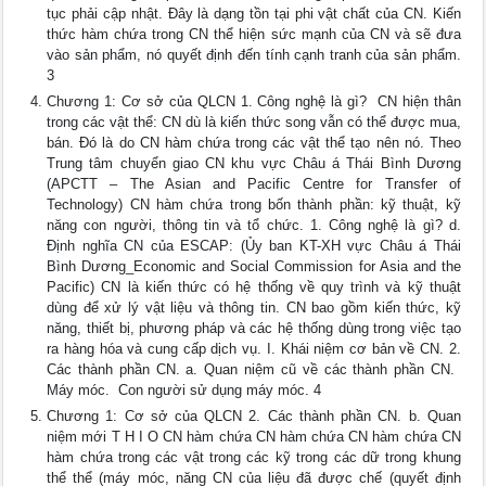
tục phải cập nhật. Đây là dạng tồn tại phi vật chất của CN. Kiến
thức hàm chứa trong CN thể hiện sức mạnh của CN và sẽ đưa
vào sản phẩm, nó quyết định đến tính cạnh tranh của sản phẩm.
3
Chương 1: Cơ sở của QLCN 1. Công nghệ là gì?  CN hiện thân
trong các vật thể: CN dù là kiến thức song vẫn có thể được mua,
bán. Đó là do CN hàm chứa trong các vật thể tạo nên nó. Theo
Trung tâm chuyển giao CN khu vực Châu á Thái Bình Dương
(APCTT – The Asian and Pacific Centre for Transfer of
Technology) CN hàm chứa trong bốn thành phần: kỹ thuật, kỹ
năng con người, thông tin và tổ chức. 1. Công nghệ là gì? d.
Định nghĩa CN của ESCAP: (Ủy ban KT-XH vực Châu á Thái
Bình Dương_Economic and Social Commission for Asia and the
Pacific) CN là kiến thức có hệ thống về quy trình và kỹ thuật
dùng để xử lý vật liệu và thông tin. CN bao gồm kiến thức, kỹ
năng, thiết bị, phương pháp và các hệ thống dùng trong việc tạo
ra hàng hóa và cung cấp dịch vụ. I. Khái niệm cơ bản về CN. 2.
Các thành phần CN. a. Quan niệm cũ về các thành phần CN. 
Máy móc.  Con người sử dụng máy móc. 4
Chương 1: Cơ sở của QLCN 2. Các thành phần CN. b. Quan
niệm mới T H I O CN hàm chứa CN hàm chứa CN hàm chứa CN
hàm chứa trong các vật trong các kỹ trong các dữ trong khung
thể thể (máy móc, năng CN của liệu đã được chế (quyết định