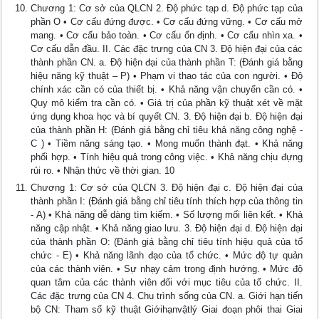
Chương 1: Cơ sở của QLCN 2. Độ phức tạp d. Độ phức tạp của
phần O • Cơ cấu đứng được. • Cơ cấu đứng vững. • Cơ cấu mở
mang. • Cơ cấu bảo toàn. • Cơ cấu ổn định. • Cơ cấu nhìn xa. •
Cơ cấu dẫn đầu. II. Các đặc trưng của CN 3. Độ hiện đại của các
thành phần CN. a. Độ hiện đại của thành phần T: (Đánh giá bằng
hiệu năng kỹ thuật – P) • Phạm vi thao tác của con người. • Độ
chính xác cần có của thiết bị. • Khả năng vận chuyển cần có. •
Quy mô kiểm tra cần có. • Giá trị của phần kỹ thuật xét về mặt
ứng dụng khoa học và bí quyết CN. 3. Độ hiện đại b. Độ hiện đại
của thành phần H: (Đánh giá bằng chỉ tiêu khả năng công nghệ -
C ) • Tiềm năng sáng tạo. • Mong muốn thành đạt. • Khả năng
phối hợp. • Tính hiệu quả trong công việc. • Khả năng chịu đựng
rủi ro. • Nhận thức về thời gian. 10
Chương 1: Cơ sở của QLCN 3. Độ hiện đại c. Độ hiện đại của
thành phần I: (Đánh giá bằng chỉ tiêu tính thích hợp của thông tin
- A) • Khả năng dễ dàng tìm kiếm. • Số lượng mối liên kết. • Khả
năng cập nhật. • Khả năng giao lưu. 3. Độ hiện đại d. Độ hiện đại
của thành phần O: (Đánh giá bằng chỉ tiêu tính hiệu quả của tổ
chức - E) • Khả năng lãnh đạo của tổ chức. • Mức độ tự quản
của các thành viên. • Sự nhạy cảm trong định hướng. • Mức độ
quan tâm của các thành viên đối với mục tiêu của tổ chức. II.
Các đặc trưng của CN 4. Chu trình sống của CN. a. Giới hạn tiến
bộ CN: Tham số kỹ thuật Giớihạnvậtlý Giai đoạn phôi thai Giai