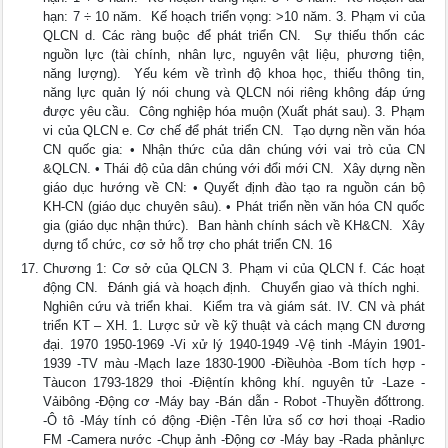
hạn: 7 ÷ 10 năm.  Kế hoạch triển vọng: >10 năm. 3. Phạm vi của
QLCN d. Các ràng buộc để phát triển CN.  Sự thiếu thốn các
nguồn lực (tài chính, nhân lực, nguyên vật liệu, phương tiện,
năng lượng).  Yếu kém về trình độ khoa học, thiếu thông tin,
năng lực quản lý nói chung và QLCN nói riêng không đáp ứng
được yêu cầu.  Công nghiệp hóa muộn (Xuất phát sau). 3. Phạm
vi của QLCN e. Cơ chế để phát triển CN.  Tạo dựng nền văn hóa
CN quốc gia: • Nhận thức của dân chúng với vai trò của CN
&QLCN. • Thái độ của dân chúng với đổi mới CN.  Xây dựng nền
giáo dục hướng về CN: • Quyết định đào tạo ra nguồn cán bộ
KH-CN (giáo dục chuyên sâu). • Phát triển nền văn hóa CN quốc
gia (giáo dục nhận thức).  Ban hành chính sách về KH&CN.  Xây
dựng tổ chức, cơ sở hỗ trợ cho phát triển CN. 16
Chương 1: Cơ sở của QLCN 3. Phạm vi của QLCN f. Các hoạt
động CN.  Đánh giá và hoạch định.  Chuyển giao và thích nghi. 
Nghiên cứu và triển khai.  Kiểm tra và giám sát. IV. CN và phát
triển KT – XH. 1. Lược sử về kỹ thuật và cách mạng CN đương
đại. 1970 1950-1969 -Vi xử lý 1940-1949 -Vệ tinh -Máyin 1901-
1939 -TV màu -Mạch laze 1830-1900 -Điềuhòa -Bom tích hợp -
Tàucon 1793-1829 thoi -Điệntín không khí. nguyên tử -Laze -
Vảibông -Động cơ -Máy bay -Bán dẫn - Robot -Thuyền đốttrong.
-Ô tô -Máy tính có động -Điện -Tên lửa số cơ hơi thoại -Radio
FM -Camera nước -Chụp ảnh -Động cơ -Máy bay -Rada phảnlực