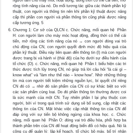
người làm cho máy móc hoạt động, đồng thời có thể cải tiến, mở
rộng tính năng của nó. Do mối tương tác giữa các thành phần kỹ
thuật, con người và thông tin nên khi phần kỹ thuật được nâng
cấp thì phần con người và phần thông tin cũng phải được nâng
cấp tương ứng. 5
Chương 1: Cơ sở của QLCN c. Chức năng, mối quan hệ  Phần
H: con người làm cho máy móc hoạt động, đồng thời có thể cải
tiến, mở rộng các tính năng của nó → con người đóng vai trò
chủ động của CN, con người quyết định mức độ hiệu quả của
phần kỹ thuật. Điều này liên quan đến thông tin (I) mà con người
được trang bị và hành vi (thái độ) của họ dưới sự điều hành của
tổ chức (O). c. Chức năng, mối quan hệ  Phần I: biểu hiện các tri
thức được tích lũy trong CN, nó giúp trả lời câu hỏi “là cái gì –
know what” và “làm như thế nào – know how”. Nhờ những thông
tin mà con người tiết kiệm những nguồn lực, bí quyết chỉ riêng
CN đó có → nhờ đó sản phẩm của CN có sự khác biệt so với
các sản phẩm cùng loại. Do đó phần thông tin thường được coi
là sức mạnh của một CN. Tuy nhiên phần I lại phụ thuộc con
người, bởi vì trong quá trình sử dụng sẽ bổ sung, cập nhật các
thông tin của CN. Mặt khác việc cập nhật thông tin của CN để
đáp ứng với sự tiến bộ không ngừng của khoa học. c. Chức
năng, mối quan hệ  Phần O: đóng vai trò điều hòa, phối hợp ba
thành phần trên của CN để hoạt động biến đổi có hiệu quả. Nó là
công cụ để quản lý: lập kế hoạch, tổ chức bộ máy, bố trí nhân