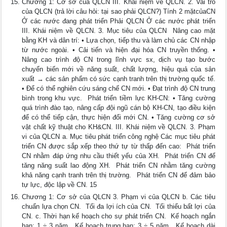
Chương 1: Cơ sở của QLCN III. Khái niệm về QLCN. 2. Vai trò
của QLCN (trả lời câu hỏi: tại sao phải QLCN?) Tính 2 mặtcủaCN
Ở các nước đang phát triển Phải QLCN Ở các nước phát triển
III. Khái niệm về QLCN. 3. Mục tiêu của QLCN  Nâng cao mặt
bằng KH và dân trí: • Lựa chọn, tiếp thu và làm chủ các CN nhập
từ nước ngoài. • Cải tiến và hiện đại hóa CN truyền thống. •
Nâng cao trình độ CN trong lĩnh vực sx, dịch vụ tạo bước
chuyển biến mới về năng suất, chất lượng, hiệu quả của sản
xuất → các sản phẩm có sức cạnh tranh trên thị trường quốc tế.
• Để có thể nghiên cứu sáng chế CN mới. • Đạt trình độ CN trung
bình trong khu vực.  Phát triển tiềm lực KH-CN: • Tăng cường
quá trình đào tạo, nâng cấp đội ngũ cán bộ KH-CN, tạo điều kiện
để có thể tiếp cận, thực hiện đổi mới CN. • Tăng cường cơ sở
vật chất kỹ thuật cho KH&CN. III. Khái niệm về QLCN. 3. Phạm
vi của QLCN a. Mục tiêu phát triển công nghệ Các mục tiêu phát
triển CN được sắp xếp theo thứ tự từ thấp đến cao:  Phát triển
CN nhằm đáp ứng nhu cầu thiết yếu của XH.  Phát triển CN để
tăng năng suất lao động XH.  Phát triển CN nhằm tăng cường
khả năng cạnh tranh trên thị trường.  Phát triển CN để đảm bảo
tự lực, độc lập về CN. 15
Chương 1: Cơ sở của QLCN 3. Phạm vi của QLCN b. Các tiêu
chuẩn lựa chọn CN.  Tối đa lợi ích của CN.  Tối thiểu bất lợi của
CN. c. Thời hạn kế hoạch cho sự phát triển CN.  Kế hoạch ngắn
hạn: 1 ÷ 3 năm.  Kế hoạch trung hạn: 3 ÷ 5 năm.  Kế hoạch dài