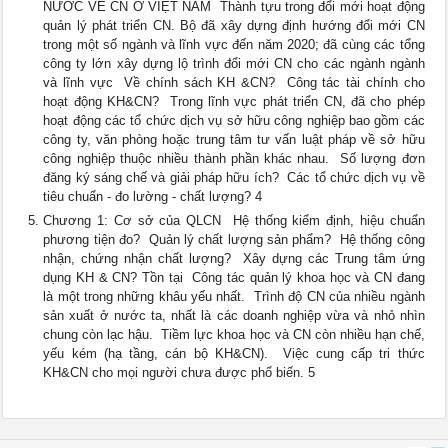
NƯỚC VỀ CN Ở VIỆT NAM  Thành tựu trong đổi mới hoạt động
quản lý phát triển CN. Bộ đã xây dựng định hướng đổi mới CN
trong một số ngành và lĩnh vực đến năm 2020; đã cùng các tổng
công ty lớn xây dựng lộ trình đổi mới CN cho các ngành ngành
và lĩnh vực  Về chính sách KH &CN?  Công tác tài chính cho
hoạt động KH&CN?  Trong lĩnh vực phát triển CN, đã cho phép
hoạt động các tổ chức dịch vụ sở hữu công nghiệp bao gồm các
công ty, văn phòng hoặc trung tâm tư vấn luật pháp về sở hữu
công nghiệp thuộc nhiều thành phần khác nhau.  Số lượng đơn
đăng ký sáng chế và giải pháp hữu ích?  Các tổ chức dịch vụ về
tiêu chuẩn - đo lường - chất lượng? 4
Chương 1: Cơ sở của QLCN  Hệ thống kiểm định, hiệu chuẩn
phương tiện đo?  Quản lý chất lượng sản phẩm?  Hệ thống công
nhận, chứng nhận chất lượng?  Xây dựng các Trung tâm ứng
dụng KH & CN? Tồn tại  Công tác quản lý khoa học và CN đang
là một trong những khâu yếu nhất.  Trình độ CN của nhiều ngành
sản xuất ở nước ta, nhất là các doanh nghiệp vừa và nhỏ nhìn
chung còn lạc hậu.  Tiềm lực khoa học và CN còn nhiều hạn chế,
yếu kém (hạ tầng, cán bộ KH&CN).  Việc cung cấp tri thức
KH&CN cho mọi người chưa được phổ biến. 5