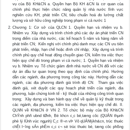
vụ của Bộ KH&CN a. Quyền hạn Bộ KH &CN là cơ quan của
chính phủ thực hiện chức năng quản lý nhà nước lĩnh vực
nghiên cứu KH, phát triển CN, tiêu chuẩn hoá đo lường chất
lượng và sở hữu công nghiệp trong phạm vi cả nước 1
Chương 1: Cơ sở của QLCN 1. Quyền hạn và nhiệm vụ b.
Nhiệm vụ  Xây dựng và trình chính phủ các dự án phát triển CN
trọng điểm của nhà nước, các kế hoạch 5 năm và hàng năm về
phát triển CN;  Kiến nghị với chính phủ danh mục các CN ưu tiên
phát triển, nhập, hạn chế hoặc đình chỉ nhập;  Xây dựng và trình
chính phủ quy chế hoạt động chuyển giao CN, kiểm tra việc thực
hiện quy chế đó trong phạm vi cả nước; 1. Quyền hạn và nhiệm
vụ b. Nhiệm vụ  Tổ chức giám định nhà nước về CN đối với các
dự án đầu tư quan trọng theo quy định của chính phủ. Hướng
dẫn các ngành, địa phương trong công tác này. Hướng dẫn các
ngành, các địa phương đánh giá trình độ CN.  Tham gia việc
đánh giá, xét duyệt các quy hoạch phát triển của ngành, địa
phương, luận chứng kinh tế - kỹ thuật của những công trình quan
trọng;  Xây dựng và ban hành quy chế về quản lý kỹ thuật trong
các ngành, địa phương, kiểm tra việc thực hiện quy chế đó. II.
QLNN về KH&CN ở VN 2. Tổ chức bộ máy của Bộ KH&CN
ChÝnh phñ ubnd tØnh, Bé khcn c¸c bé,tæng côc (QUẢN thµnh
phè lý lÜnh vùc ngµnh) C¸c ®¬n vÞ Vô qUẢNlýkh&cn, trùc thuéc
chÊt l−îng sẢn phÈm c¸c c¬ së trùc thuéc bé, tæng côc phßng