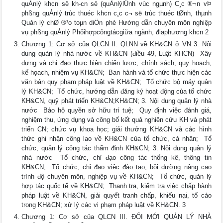
quẢnlý khcn së kh-cn së (quẢnlýlÜnh vùc ngµnh) C¸c ®¬n vÞ
phßng quẢnlý trùc thuéc khcn c¸c c¬ së trùc thuéc tØnh, thµnh
Quản lý chØ ®¹o toµn diÖn phè Hướng dẫn chuyên môn nghiệp
vụ phßng quẢnlý Phốihợpcôngtácgiữa ngành, địaphương khcn 2
Chương 1: Cơ sở của QLCN II. QLNN về KH&CN ở VN 3. Nội
dung quản lý nhà nước về KH&CN (điều 49, Luật KHCN)  Xây
dựng và chỉ đạo thực hiện chiến lược, chính sách, quy hoạch,
kế họach, nhiệm vụ KH&CN;  Ban hành và tổ chức thực hiện các
văn bản quy phạm pháp luật về KH&CN;  Tổ chức bộ máy quản
lý KH&CN;  Tổ chức, hướng dẫn đăng ký hoạt động của tổ chức
KH&CN, quỹ phát triển KH&CN;KH&CN; 3. Nội dung quản lý nhà
nước  Bảo hộ quyền sở hữu trí tuệ;  Quy định việc đánh giá,
nghiệm thu, ứng dụng và công bố kết quả nghiên cứu KH và phát
triển CN; chức vụ khoa học; giải thưởng KH&CN và các hình
thức ghi nhận công lao về KH&CN của tổ chức, cá nhân;  Tổ
chức, quản lý công tác thẩm định KH&CN; 3. Nội dung quản lý
nhà nước  Tổ chức, chỉ đạo công tác thống kê, thông tin
KH&CN;  Tổ chức, chỉ đạo việc đào tạo, bồi dưỡng nâng cao
trình độ chuyên môn, nghiệp vụ về KH&CN;  Tổ chức, quản lý
hợp tác quốc tế về KH&CN;  Thanh tra, kiểm tra việc chấp hành
pháp luật về KH&CN, giải quyết tranh chấp, khiếu nại, tố cáo
trong KH&CN; xử lý các vi phạm pháp luật về KH&CN. 3
Chương 1: Cơ sở của QLCN III. ĐỔI MỚI QUẢN LÝ NHÀ