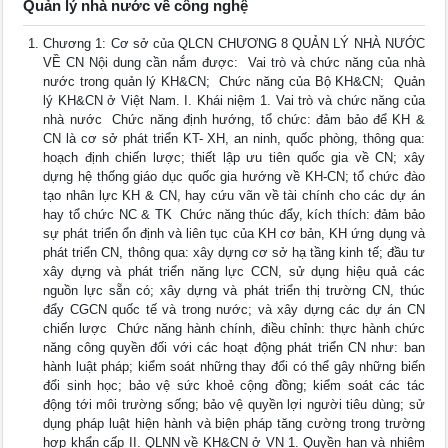
Quản lý nhà nước về công nghệ
Chương 1: Cơ sở của QLCN CHƯƠNG 8 QUẢN LÝ NHÀ NƯỚC
VỀ CN Nội dung cần nắm được:  Vai trò và chức năng của nhà
nước trong quản lý KH&CN;  Chức năng của Bộ KH&CN;  Quản
lý KH&CN ở Việt Nam. I. Khái niệm 1. Vai trò và chức năng của
nhà nước  Chức năng định hướng, tổ chức: đảm bảo để KH &
CN là cơ sở phát triển KT- XH, an ninh, quốc phòng, thông qua:
hoạch định chiến lược; thiết lập ưu tiên quốc gia về CN; xây
dựng hệ thống giáo dục quốc gia hướng về KH-CN; tổ chức đào
tạo nhân lực KH & CN, hay cứu vãn về tài chính cho các dự án
hay tổ chức NC & TK  Chức năng thúc đẩy, kích thích: đảm bảo
sự phát triển ổn định và liên tục của KH cơ bản, KH ứng dụng và
phát triển CN, thông qua: xây dựng cơ sở hạ tầng kinh tế; đầu tư
xây dựng và phát triển năng lực CCN, sử dụng hiệu quả các
nguồn lực sẵn có; xây dựng và phát triển thị trường CN, thúc
đẩy CGCN quốc tế và trong nước; và xây dựng các dự án CN
chiến lược  Chức năng hành chính, điều chỉnh: thực hành chức
năng công quyền đối với các hoạt động phát triển CN như: ban
hành luật pháp; kiểm soát những thay đổi có thể gây những biến
đổi sinh học; bảo vệ sức khoẻ cộng đồng; kiểm soát các tác
động tới môi trường sống; bảo vệ quyền lợi người tiêu dùng; sử
dụng pháp luật hiện hành và biện pháp tăng cường trong trường
hợp khẩn cấp II. QLNN về KH&CN ở VN 1. Quyền hạn và nhiệm