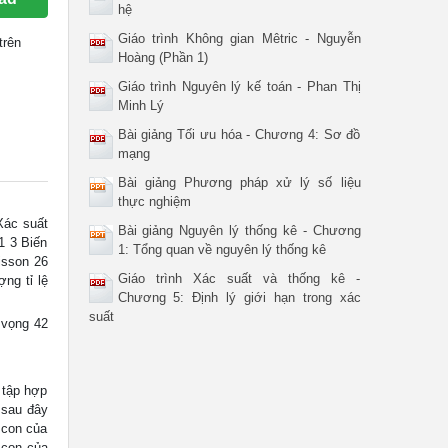
hệ
Giáo trình Không gian Mêtric - Nguyễn
trên
Hoàng (Phần 1)
Giáo trình Nguyên lý kế toán - Phan Thị
Minh Lý
Bài giảng Tối ưu hóa - Chương 4: Sơ đồ
mạng
Bài giảng Phương pháp xử lý số liệu
thực nghiệm
Xác suất
Bài giảng Nguyên lý thống kê - Chương
1 3 Biến
1: Tổng quan về nguyên lý thống kê
isson 26
Giáo trình Xác suất và thống kê -
ng tỉ lệ
Chương 5: Định lý giới hạn trong xác
suất
 vọng 42
 tập hợp
 sau đây
 con của
 con của