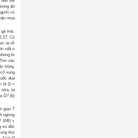
 nếu xét
 trong đó
người có
nhận mua
 gà mái.
2.27. Có
úc ra về
i viết n
phong bì
 Tìm xác
ắn trúng.
n cố xung
cuộc đua
n là Ω =
n nữa, ta
a Ω? (b)
i gian T
ính ngừng
P (AB) =
g xu độc
tung thứ