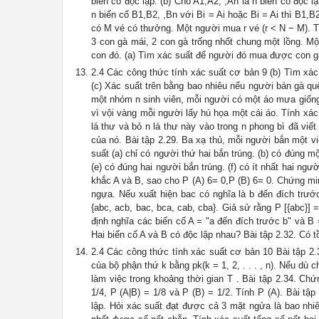
biến cố độc lập. (b) Cho A1,A2, ,An là n biến cố độc 
n biến cố B1,B2, ,Bn với Bi = Ai hoặc Bi = Ai thì B1,B
có M vé có thưởng. Một người mua r vé (r < N − M). T
3 con gà mái, 2 con gà trống nhốt chung một lồng. 
con đó. (a) Tìm xác suất để người đó mua được con gà
2.4 Các công thức tính xác suất cơ bản 9 (b) Tìm xá
(c) Xác suất trên bằng bao nhiêu nếu người bán gà qu
một nhóm n sinh viên, mỗi người có một áo mưa giống
vì vội vàng mỗi người lấy hú họa một cái áo. Tính xác
lá thư và bỏ n lá thư này vào trong n phong bì đã viế
của nó. Bài tập 2.29. Ba xạ thủ, mỗi người bắn một vi
suất (a) chỉ có người thứ hai bắn trúng. (b) có đúng m
(e) có đúng hai người bắn trúng. (f) có ít nhất hai ngư
khắc A và B, sao cho P (A) 6= 0,P (B) 6= 0. Chứng mi
ngựa. Nếu xuất hiện bac có nghĩa là b đến đích trước
{abc, acb, bac, bca, cab, cba}. Giả sử rằng P [{abc}] 
định nghĩa các biến cố A = "a đến đích trước b" và B 
Hai biến cố A và B có độc lập nhau? Bài tập 2.32. Có t
2.4 Các công thức tính xác suất cơ bản 10 Bài tập 2.
của bộ phận thứ k bằng pk(k = 1, 2, . . . , n). Nếu dù
làm việc trong khoảng thời gian T . Bài tập 2.34. Chứ
1/4, P (A|B) = 1/8 và P (B) = 1/2. Tính P (A). Bài tậ
lập. Hỏi xác suất đạt được cả 3 mặt ngửa là bao nhiê