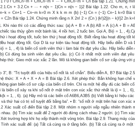
 r−1 r 0 r CmCn−m + CmCn−m + ··· + CmCn−m = Cn Bài tập 1.21. Chứng min
2.1.Cn + 3.2.Cn + ··· + n(n − 1)Cn = n(n − 1)2 Bài tập 1.22. Cho m, n, r l
Cn−k = Cn+1 − Cn−m k=0 m X k k m m (b) (−1) Cn = (−1) Cn−1 k=0 Bài t
 C2n Bài tập 1.24. Chứng minh rằng n X 2n! 2 = (Cn ) (k!)2[(n − k)!]2 2n k=
. Khi nào thì có các đẳng thức sau: (a) A + B = A (b) AB = A (c) A + B = A
ếc tàu thủy gồm một bánh lái, 4 nồi hơi, 2 tuốc bin. Gọi A, Bi(i = 1, , 4),Cj(
thứ i hoạt động tốt, tuốc bin thứ j hoạt động tốt. Biết rằng tàu hoạt động tốt k
n đều hoạt động tốt. Gọi D là sự kiện tàu hoạt động tốt. Hãy biểu diễn D và
Bi(i = 1, , 4) là biến cố sinh viên thứ i làm bài thi đạt yêu cầu. Hãy biểu diễn
b) Có đúng ba sinh viên đạt yêu cầu. (c) Có ít nhất một sinh viên đạt yêu 
 phép thử: Gieo một xúc xắc 2 lần. Mô tả không gian biến cố sơ cấp ứng với 
 3”, B: “Trị tuyệt đối của hiệu số nốt là số chẵn”. Biểu diễn A, B? Bài tập 2.
ừ hệ thức: X + A + X + A = B Bài tập 2.6. Xét phép thử: Bắn không hạn chế v
 không gian biến cố sơ cấp của biến cố trên. Chỉ ra một hệ đầy đủ các biến cố
là biến cố xảy ra khi số nốt ở mặt trên con xúc xắc thứ nhất là i(i = 1, , 6)
 k(k = 1, , 6). (a) Hãy mô tả các biến cố A6B6,A3B5 (b) Viết bằng kí hiệu các
 và thứ hai có trị số tuyệt đối bằng ba”. • B: “số nốt ở mặt trên hai con xúc
2.2 Xác suất cổ điển Bài tập 2.8. Một nhóm n người xếp ngẫu nhiên thành 
h nhau. (b) Tìm xác suất để 2 người đó đứng cách nhau 2 người. (c) Tìm xác
) Xét trường hợp khi họ xếp thành một vòng tròn. Bài tập 2.9. Thang máy của
Tính xác suất để: (a) Tất cả cùng ra ở tầng bốn. (b) Tất cả cùng ra ở một t