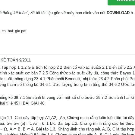
à thống kê toán"
, để tải tài liệu gốc về máy bạn click vào nút
DOWNLOAD
ở 
_co_bai_gia.pdf
KÊ TOÁN 9/2011
 Tập hợp 1 1.2 Giải tích tổ hợp 2 2 Biến cố và xác suất5 2.1 Biến cố 5 2.2 
 tính xác suất cơ bản 7 2.5 Công thức xác suất đầy đủ, công thức Bayes 1
c suất thông dụng 23 4.1 Phân phối Bernoulli, nhị thức 23 4.2 Phân phối Po
ng tham số thống kê 34 6.1 Ước lượng trung bình tổng thể 34 6.2 Ước lượ
ống kê 39 7.1 So sánh kì vọng với một số cho trước 39 7.2 So sánh hai kì
ai tỉ lệ 45 II BÀI GIẢI 46
tập 1.1. Cho dãy tập hợp A1,A2, ,An, Chứng minh rằng luôn luôn tồn tại dãy
nhau; S∞ S∞ (b) i=1 Ai = k=1 Bk. Bài tập 1.2. Chứng minh rằng các hệ thức
 Ω, A ⊂ B, B ⊂ A. Bài tập 1.3. Khẳng định cho rằng nếu A, B, C là tập hợp
, có đúng không? Bài tập 1.4. Chứng minh rằng nếu A, B, C là các tập hợp