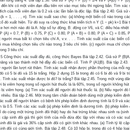
lần tung bằng 4. Bài tập 2.38. Giả sử P (A) = P (B) = 1/4 và P (A|B) = P (B)
o đến khi có một viên đạn đầu tiên rơi vào mục tiêu thì ngừng bắn. Tìm xác 
đích của mỗi viên đạn là 0.2 và các lần bắn là độc lập. Bài tập 2.40. Giả sử
k = 1, . . . , n). Tìm xác suất sao cho: (a) không một biến cố nào trong các
 cố đó xuất hiện. Từ đó suy ra công thức khai triển tích n Y (1 − pk) k=1 Bài 
xe hơi mới nào đó là A: hộp số tự động, B: động cơ V6, và C: điều hòa nhiệt
P (A) = 0.7, P (B) = 0.75, P (C) = 0.80, P (A + B) = 0.80, P (A + C) = 0.85, 
 người mua bất kì chọn tiêu chí A, v.v. . . . Tính xác suất của các biến cố 
i mua không chọn tiêu chí nào trong 3 tiêu chí trên. (c) người mua chỉ chọn 
ong 3 tiêu chí.
5 Công thức xác suất đầy đủ, công thức Bayes Bài tập 2.42. Giả sử P (B|A1
năng và tạo thành một hệ đầy đủ các biến cố. Tính P (A1|B). Bài tập 2.43.
0 người lần lượt rút thăm. Tính xác suất nhận được phần thưởng của mỗi ng
ó có 5 bi đỏ và 15 bi trắng. Hộp 2 đựng 15 bi trong đó có 6 bi đỏ và 9 bi t
bi. Tính xác suất nhận được bi đỏ? bi trắng? Bài tập 2.45. Trong một vùng d
ời bị viêm họng trong số người hút thuốc lá là 60%, trong số người không hút
ị viêm họng. (a) Tìm xác suất để người đó hút thuốc lá. (b) Nếu người đó 
o nhiêu. Bài tập 2.46. Một trung tâm chẩn đoán bệnh dùng một phép kiểm định
ác suất để người khám có bệnh khi phép kiểm định dương tính là 0.9 và xác
là 0.5. Tính các xác suất (a) phép kiểm định là dương tính. (b) phép kiểm 
ể do cùng một trứng (sinh đôi thật) hay do hai trứng khác nhau sinh ra (sinh 
c cặp sinh đôi giả thì giới tính của mỗi đứa độc lập với nhau và có xác suất
nh đôi là gái và 36% cặp sinh đôi có giới tính khác nhau. (a) Tính tỷ lệ cặp
sinh đôi có cùng giới tính. Bài tập 2.48. Có 10 hộp bi, trong đó có 4 hộp loại