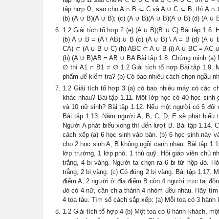
tập hợp Ω, sao cho A ∩ B ⊂ C và A ∪ C ⊂ B, thì A ∩ C
(b) (A ∪ B)(A ∪ B); (c) (A ∪ B)(A ∪ B)(A ∪ B) (d) (A ∪ 
1.2 Giải tích tổ hợp 2 (e) (A ∪ B)(B ∪ C) Bài tập 1.6
(b) A ∪ B = (A \ AB) ∪ B (c) (A ∪ B) \ A = B (d) (A
CA) ⊂ (A ∪ B ∪ C) (h) ABC ⊂ A ∪ B (i) A ∪ BC = AC ∪ 
(b) (A ∪ B)AB = AB ∪ BA Bài tập 1.8. Chứng minh (a)
∅ thì A1 ∩ B1 = ∅ 1.2 Giải tích tổ hợp Bài tập 1.9.
phẩm để kiểm tra? (b) Có bao nhiêu cách chọn ngẫu nhi
1.2 Giải tích tổ hợp 3 (a) có bao nhiêu máy có các 
khác nhau? Bài tập 1.11. Một lớp học có 40 học sinh
và 10 nữ sinh? Bài tập 1.12. Nếu một người có 6 đôi
Bài tập 1.13. Năm người A, B, C, D, E sẽ phát biểu t
Người A phát biểu xong thì đến lượt B. Bài tập 1.14. 
cách xếp (a) 6 học sinh vào bàn. (b) 6 học sinh này 
cho 2 học sinh A, B không ngồi cạnh nhau. Bài tập 1.
lớp trưởng, 1 lớp phó, 1 thủ quỹ. Hỏi giáo viên chủ 
trắng, 4 bi vàng. Người ta chọn ra 6 bi từ hộp đó. H
trắng, 2 bi vàng. (c) Có đúng 2 bi vàng. Bài tập 1.17
điểm A, 2 người ở địa điểm B còn 4 người trực tại đồn
đó có 4 nữ, cần chia thành 4 nhóm đều nhau. Hãy tìm
4 toa tàu. Tìm số cách sắp xếp: (a) Mỗi toa có 3 hành
1.2 Giải tích tổ hợp 4 (b) Một toa có 6 hành khách, mộ