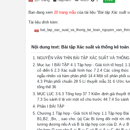
Bạn đang xem
20 trang mẫu
của tài liệu
"Bài tập Xác suất v
Tài liệu đính kèm:
bai_tap_xac_suat_va_thong_ke_toan_nguyen_van_thin
Nội dung text: Bài tập Xác suất và thống kê toán
NGUYỄN VĂN THÌN BÀI TẬP XÁC SUẤT VÀ THỐNG 
Mục lục I BÀI TẬP 4 1 Tập hợp - Giải tích tổ hợp1 1.1
cổ điển 6 2.3 Xác suất hình học 7 2.4 Các công thức
ngẫu nhiên và hàm phân phối 14 4 Một số phân phối xá
4.3 Phân phối chuẩn 28 5 Lí thuyết mẫu 31 6 Ước lượ
tổng thể 36
MỤC LỤC 3 6.3 Tổng hợp 37 7 Kiểm định giả thuyết th
7.3 So sánh tỉ lệ với một số cho trước 44 7.4 So sánh h
Phần I BÀI TẬP
Chương 1 Tập hợp - Giải tích tổ hợp 1.1 Tập hợp Bài 
B1,B2, ,Bn, , sao cho: (a) Các Bi từng đôi một rời 
tương đương nếu A và B là tập hợp con của Ω: A ∪ B =
tập hợp Ω sao cho A ⊂ B ∪ C và B ⊂ A ∪ C, thì B = ∅