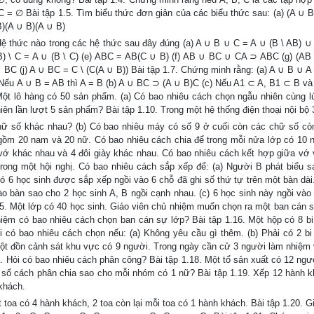
 = ∅ Bài tập 1.5. Tìm biểu thức đơn giản của các biểu thức sau: (a) (A ∪ B
B)(A ∪ B)(A ∪ B)
. Hệ thức nào trong các hệ thức sau đây đúng (a) A ∪ B ∪ C = A ∪ (B \ AB) ∪ 
 ∪ B) \ C = A ∪ (B \ C) (e) ABC = AB(C ∪ B) (f) AB ∪ BC ∪ CA ⊃ ABC (g) (A
BC (j) A ∪ BC = C \ (C(A ∪ B)) Bài tập 1.7. Chứng minh rằng: (a) A ∪ B ∪ A
 Nếu A ∪ B = AB thì A = B (b) A ∪ BC ⊃ (A ∪ B)C (c) Nếu A1 ⊂ A, B1 ⊂ B và
 Một lô hàng có 50 sản phẩm. (a) Có bao nhiêu cách chọn ngẫu nhiên cùng l
ên lần lượt 5 sản phẩm? Bài tập 1.10. Trong một hệ thống điện thoại nội bộ 
chữ số khác nhau? (b) Có bao nhiêu máy có số 9 ở cuối còn các chữ số còn
 gồm 20 nam và 20 nữ. Có bao nhiêu cách chia để trong mỗi nửa lớp có 10 
 vớ khác nhau và 4 đôi giày khác nhau. Có bao nhiêu cách kết hợp giữa vớ 
rong một hội nghị. Có bao nhiêu cách sắp xếp để: (a) Người B phát biểu sa
Có 6 học sinh được sắp xếp ngồi vào 6 chỗ đã ghi số thứ tự trên một bàn dài
vào bàn sao cho 2 học sinh A, B ngồi cạnh nhau. (c) 6 học sinh này ngồi vào
15. Một lớp có 40 học sinh. Giáo viên chủ nhiệm muốn chọn ra một ban cán s
nhiệm có bao nhiêu cách chọn ban cán sự lớp? Bài tập 1.16. Một hộp có 8 bi 
ỏi có bao nhiêu cách chọn nếu: (a) Không yêu cầu gì thêm. (b) Phải có 2 bi 
. Một đồn cảnh sát khu vực có 9 người. Trong ngày cần cử 3 người làm nhiệm 
. Hỏi có bao nhiêu cách phân công? Bài tập 1.18. Một tổ sản xuất có 12 ngườ
 số cách phân chia sao cho mỗi nhóm có 1 nữ? Bài tập 1.19. Xếp 12 hành k
 khách.
t toa có 4 hành khách, 2 toa còn lại mỗi toa có 1 hành khách. Bài tập 1.20. 