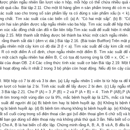
được phân ngẫu nhiên lần lượt vào n hộp, mỗi hộp có thể chứa nhiều quả 
một quả cầu. Bài tập 2.11. Cho một lô hàng gồm n sản phẩm trong đó có m 
ác suất sao cho trong số sản phẩm lấy ra có đúng s sản phẩm xấu (s < k).
đồng chất. Tìm xác suất của các biến cố: (a) A: “Có hai mặt sấp”. (b) B: “C
. Mười hai sản phẩm được sắp ngẫu nhiên vào ba hộp. Tìm xác suất để hộp thứ
 xúc xắc đồng chất cân đối n lần liên tiếp.Tìm xác suất để xuất hiện ít nhấ
i tập 2.15. Một thanh sắt thẳng được bẻ thành ba khúc một cách ngẫu nhiên.
ằng thanh sắt dài l (đơn vị dài.) Bài tập 2.16. (Bài toán Butffon) Trên mặt
ẫu nhiên một cây kim có độ dài 2l (l < a). Tìm xác suất để cây kim cắt m
nh R có một điểm A cố định, chọn ngẫu nhiên một điểm B. Tìm xác suất để
o một cách ngẫu nhiên hai điểm B, C có tọa độ tương ứng là OB = x, OC = y
ài của đoạn OB. 2.4 Các công thức tính xác suất cơ bản Bài tập 2.19. Một 
 hoạt động nếu ít nhất 2 trong 3 bộ phận còn hoạt động. Nếu độ tin cậy củ
 Một hộp có 7 bi đỏ và 3 bi đen. (a) Lấy ngẫu nhiên 1 viên bi từ hộp ra để 
n lượt có hoàn lại 2 bi. Tính xác suất để lấy được 2 bi đen. (c) Lấy ngẫu nh
1 3 Bài tập 2.21. Cho P (A) = 3 ,P (B) = 2 và P (A + B) = 4 . Tính P (AB),P (
ệnh tim trong một vùng dân cư là 9%, mắc bệnh huyết áp là 12%, mắc cả hai
suất để người đó (a) Bị bệnh tim hay bị bệnh huyết áp. (b) Không bị bệnh 
ng bị bệnh huyết áp. (d) Bị bệnh tim nhưng không bị bệnh huyết áp. (e) Không
t số cuối cùng trong số điện thoại cần gọi (số điện thoại gồm 6 chữ số) và 
ể bạn gọi đúng số điện thoại này mà không phải thử quá 3 lần. Nếu biết số c
(a) Cho A, B là hai biến cố độc lập. Chứng minh rằng A, B; A, B và A, B đều l