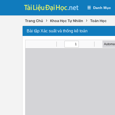
Danh Mục
›
›
Trang Chủ
Khoa Học Tự Nhiên
Toán Học
Bài tập Xác suất và thống kê toán