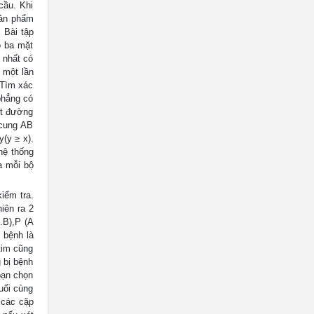
cầu. Khi
sản phẩm
 Bài tập
ó ba mặt
 nhất có
t một lần
 Tìm xác
 phẳng có
ột đường
 cung AB
(y ≥ x).
hệ thống
a mỗi bộ
kiểm tra.
iên ra 2
A.B),P (A
 bệnh là
tim cũng
 bị bệnh
bạn chọn
uối cùng
à các cặp