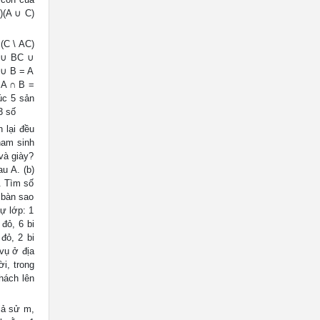
)(A ∪ C)
(C \ AC)
B ∪ BC ∪
 ∪ B = A
 A ∩ B =
úc 5 sản
3 số
 lại đều
nam sinh
và giày?
u A. (b)
. Tìm số
 bàn sao
ự lớp: 1
đỏ, 6 bi
đỏ, 2 bi
vụ ở địa
i, trong
hách lên
Giả sử m,