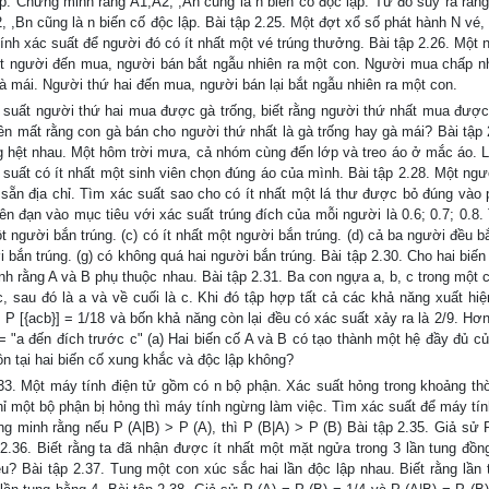
lập. Chứng minh rằng A1,A2, ,An cũng là n biến cố độc lập. Từ đó suy ra rằng
2, ,Bn cũng là n biến cố độc lập. Bài tập 2.25. Một đợt xổ số phát hành N vé,
ính xác suất để người đó có ít nhất một vé trúng thưởng. Bài tập 2.26. Một 
Một người đến mua, người bán bắt ngẫu nhiên ra một con. Người mua chấp 
 mái. Người thứ hai đến mua, người bán lại bắt ngẫu nhiên ra một con.
c suất người thứ hai mua được gà trống, biết rằng người thứ nhất mua được
ên mất rằng con gà bán cho người thứ nhất là gà trống hay gà mái? Bài tập 
 hệt nhau. Một hôm trời mưa, cả nhóm cùng đến lớp và treo áo ở mắc áo. L
 suất có ít nhất một sinh viên chọn đúng áo của mình. Bài tập 2.28. Một ngườ
t sẵn địa chỉ. Tìm xác suất sao cho có ít nhất một lá thư được bỏ đúng vào 
ên đạn vào mục tiêu với xác suất trúng đích của mỗi người là 0.6; 0.7; 0.8.
ột người bắn trúng. (c) có ít nhất một người bắn trúng. (d) cả ba người đều b
ời bắn trúng. (g) có không quá hai người bắn trúng. Bài tập 2.30. Cho hai biế
nh rằng A và B phụ thuộc nhau. Bài tập 2.31. Ba con ngựa a, b, c trong một 
, sau đó là a và về cuối là c. Khi đó tập hợp tất cả các khả năng xuất hiệ
= P [{acb}] = 1/18 và bốn khả năng còn lại đều có xác suất xảy ra là 2/9. Hơ
= "a đến đích trước c" (a) Hai biến cố A và B có tạo thành một hệ đầy đủ củ
ồn tại hai biến cố xung khắc và độc lập không?
33. Một máy tính điện tử gồm có n bộ phận. Xác suất hỏng trong khoảng thờ
 chỉ một bộ phận bị hỏng thì máy tính ngừng làm việc. Tìm xác suất để máy t
ng minh rằng nếu P (A|B) > P (A), thì P (B|A) > P (B) Bài tập 2.35. Giả sử 
p 2.36. Biết rằng ta đã nhận được ít nhất một mặt ngửa trong 3 lần tung đồn
u? Bài tập 2.37. Tung một con xúc sắc hai lần độc lập nhau. Biết rằng lần 