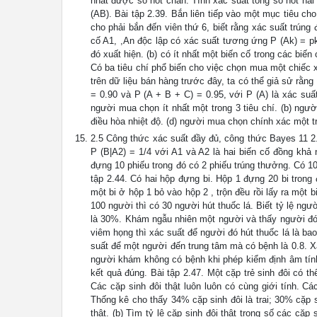
nhất được số nốt chẵn. Tính xác suất tổng số nốt hai 
(AB). Bài tập 2.39. Bắn liên tiếp vào một mục tiêu ch
cho phải bắn đến viên thứ 6, biết rằng xác suất trúng 
cố A1, ,An độc lập có xác suất tương ứng P (Ak) = pk(
đó xuất hiện. (b) có ít nhất một biến cố trong các biến
Có ba tiêu chí phổ biến cho việc chọn mua một chiếc 
trên dữ liệu bán hàng trước đây, ta có thể giả sử rằng 
= 0.90 và P (A + B + C) = 0.95, với P (A) là xác suất
người mua chọn ít nhất một trong 3 tiêu chí. (b) ngườ
điều hòa nhiệt độ. (d) người mua chọn chính xác một tr
2.5 Công thức xác suất đầy đủ, công thức Bayes 11 2.
P (B|A2) = 1/4 với A1 và A2 là hai biến cố đồng khả 
đựng 10 phiếu trong đó có 2 phiếu trúng thưởng. Có 1
tập 2.44. Có hai hộp đựng bi. Hộp 1 đựng 20 bi trong đ
một bi ở hộp 1 bỏ vào hộp 2 , trộn đều rồi lấy ra một 
100 người thì có 30 người hút thuốc lá. Biết tỷ lệ ngư
là 30%. Khám ngẫu nhiên một người và thấy người đó b
viêm họng thì xác suất để người đó hút thuốc lá là ba
suất để một người đến trung tâm mà có bệnh là 0.8. X
người khám không có bệnh khi phép kiểm định âm tính 
kết quả đúng. Bài tập 2.47. Một cặp trẻ sinh đôi có th
Các cặp sinh đôi thật luôn luôn có cùng giới tính. Cá
Thống kê cho thấy 34% cặp sinh đôi là trai; 30% cặp si
thật. (b) Tìm tỷ lệ cặp sinh đôi thật trong số các cặp 