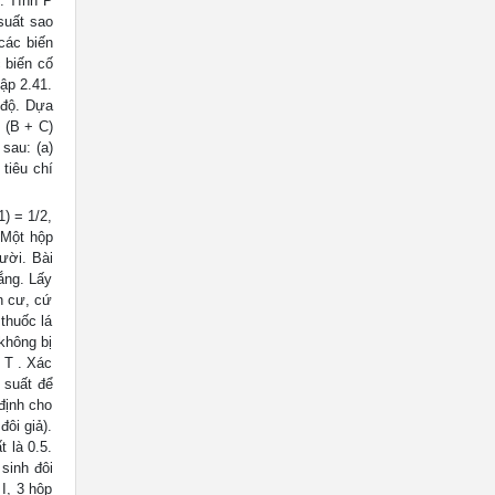
. Tính P
suất sao
 các biến
 biến cố
tập 2.41.
 độ. Dựa
P (B + C)
sau: (a)
tiêu chí
) = 1/2,
 Một hộp
ười. Bài
rắng. Lấy
ân cư, cứ
 thuốc lá
không bị
 T . Xác
 suất để
định cho
đôi giả).
 là 0.5.
 sinh đôi
 I, 3 hộp