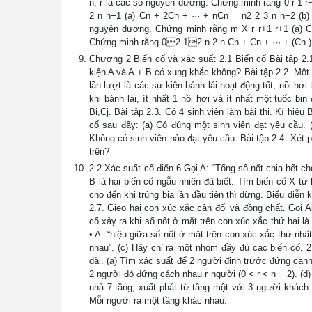
n, r là các số nguyên dương. Chứng minh rằng 0 r 1
2 n n−1 (a) Cn + 2Cn + ··· + nCn = n2 2 3 n n−2 (b) 
nguyên dương. Chứng minh rằng m X r r+1 r+1 (a) 
Chứng minh rằng 02 12 n 2 n Cn + Cn + ··· + (Cn ) =
Chương 2 Biến cố và xác suất 2.1 Biến cố Bài tập 2.1
kiện A và A + B có xung khắc không? Bài tập 2.2. Một chi
lần lượt là các sự kiện bánh lái hoạt động tốt, nồi hơi 
khi bánh lái, ít nhất 1 nồi hơi và ít nhất một tuốc bi
Bi,Cj. Bài tập 2.3. Có 4 sinh viên làm bài thi. Kí hiệu 
cố sau đây: (a) Có đúng một sinh viên đạt yêu cầu. (
Không có sinh viên nào đạt yêu cầu. Bài tập 2.4. Xét
trên?
2.2 Xác suất cổ điển 6 Gọi A: “Tổng số nốt chia hết cho
B là hai biến cố ngẫu nhiên đã biết. Tìm biến cố X t
cho đến khi trúng bia lần đầu tiên thì dừng. Biểu diễn
2.7. Gieo hai con xúc xắc cân đối và đồng chất. Gọi Ai 
cố xảy ra khi số nốt ở mặt trên con xúc xắc thứ hai là
• A: “hiệu giữa số nốt ở mặt trên con xúc xắc thứ nhất
nhau”. (c) Hãy chỉ ra một nhóm đầy đủ các biến cố. 
dài. (a) Tìm xác suất để 2 người định trước đứng cạn
2 người đó đứng cách nhau r người (0 < r < n − 2). (d
nhà 7 tầng, xuất phát từ tầng một với 3 người khách. 
Mỗi người ra một tầng khác nhau.