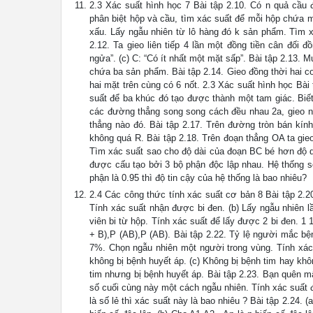
2.3 Xác suất hình học 7 Bài tập 2.10. Có n quả cầu 
phân biệt hộp và cầu, tìm xác suất để mỗi hộp chứa 
xấu. Lấy ngẫu nhiên từ lô hàng đó k sản phẩm. Tìm x
2.12. Ta gieo liên tiếp 4 lần một đồng tiền cân đối 
ngửa”. (c) C: “Có ít nhất một mặt sấp”. Bài tập 2.13
chứa ba sản phẩm. Bài tập 2.14. Gieo đồng thời hai con
hai mặt trên cùng có 6 nốt. 2.3 Xác suất hình học Bà
suất để ba khúc đó tạo được thành một tam giác. Biết r
các đường thẳng song song cách đều nhau 2a, gieo ng
thẳng nào đó. Bài tập 2.17. Trên đường tròn bán kí
không quá R. Bài tập 2.18. Trên đoạn thẳng OA ta gie
Tìm xác suất sao cho độ dài của đoạn BC bé hơn độ d
được cấu tạo bởi 3 bộ phận độc lập nhau. Hệ thống sẽ
phận là 0.95 thì độ tin cậy của hệ thống là bao nhiêu?
2.4 Các công thức tính xác suất cơ bản 8 Bài tập 2.20.
Tính xác suất nhận được bi đen. (b) Lấy ngẫu nhiên lầ
viên bi từ hộp. Tính xác suất để lấy được 2 bi đen. 1 
+ B),P (AB),P (AB). Bài tập 2.22. Tỷ lệ người mắc b
7%. Chọn ngẫu nhiên một người trong vùng. Tính xác 
không bị bệnh huyết áp. (c) Không bị bệnh tim hay khô
tim nhưng bị bệnh huyết áp. Bài tập 2.23. Bạn quên mấ
số cuối cùng này một cách ngẫu nhiên. Tính xác suất đ
là số lẻ thì xác suất này là bao nhiêu ? Bài tập 2.24. 