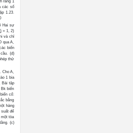
h rằng 1
à các số
ập 1.23.
0
B Hai sự
j = 1, 2)
hi và chỉ
 D qua A,
 các biến
cầu. (d)
phép thử
5. Cho A,
ào 1 bia
. Bài tập
, Bk biến
 biến cố:
 xắc bằng
một hàng
 suất để
 một tòa
ầng. (c)