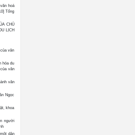
 văn hoá
10] Tổng
CỦA CHỦ
DU LỊCH
 của văn
n hóa du
 của văn
hành văn
ần Ngọc
ật, khoa
on người
ình
 một dân