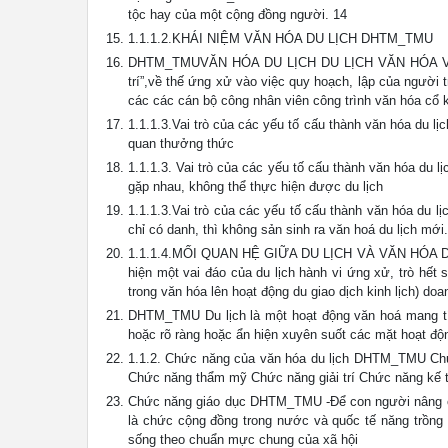
tộc hay của một cộng đồng người. 14
1.1.1.2.KHÁI NIỆM VĂN HÓA DU LỊCH DHTM_TMU
DHTM_TMUVĂN HÓA DU LỊCH DU LỊCH VĂN HÓA VĂN HÓ
trí”,về thế ứng xử vào việc quy hoạch, lập của người t
các các cán bộ công nhân viên công trình văn hóa cổ ki
1.1.1.3.Vai trò của các yếu tố cấu thành văn hóa du 
quan thưởng thức
1.1.1.3. Vai trò của các yếu tố cấu thành văn hóa du 
gặp nhau, không thể thực hiện được du lịch
1.1.1.3.Vai trò của các yếu tố cấu thành văn hóa du 
chỉ có danh, thì không sản sinh ra văn hoá du lịch mới.
1.1.1.4.MỐI QUAN HỆ GIỮA DU LỊCH VÀ VĂN HÓA DHTM
hiện một vai đáo của du lịch hành vi ứng xử, trò hết
trong văn hóa lên hoạt động du giao dịch kinh lịch) doa
DHTM_TMU Du lịch là một hoạt động văn hoá mang tín
hoặc rõ ràng hoặc ẩn hiện xuyên suốt các mặt hoạt độn
1.1.2. Chức năng của văn hóa du lịch DHTM_TMU Chứ
Chức năng thẩm mỹ Chức năng giải trí Chức năng kế tụ
Chức năng giáo dục DHTM_TMU -Để con người nâng cao
là chức cộng đồng trong nước và quốc tế năng trồng 
sống theo chuẩn mực chung của xã hội