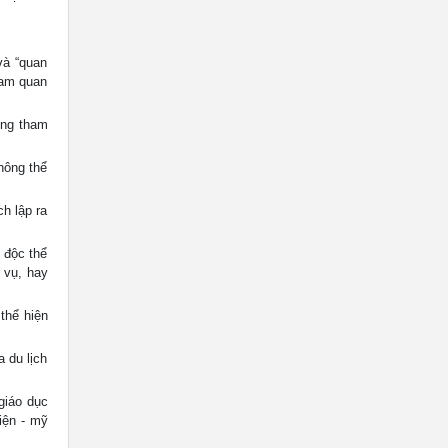
à “quan
tham quan
ợng tham
hông thể
h lập ra
 độc thể
 vụ, hay
thể hiện
 du lịch
giáo dục
iện - mỹ