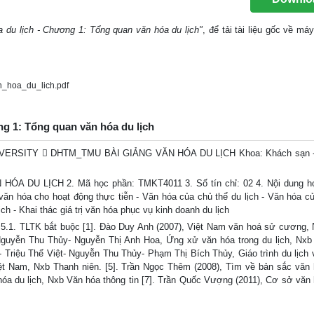
a du lịch - Chương 1: Tổng quan văn hóa du lịch"
, để tải tài liệu gốc về má
_hoa_du_lich.pdf
ng 1: Tổng quan văn hóa du lịch
SITY  DHTM_TMU BÀI GIẢNG VĂN HÓA DU LỊCH Khoa: Khách sạn - 
HÓA DU LỊCH 2. Mã học phần: TMKT4011 3. Số tín chỉ: 02 4. Nội dung h
văn hóa cho hoạt động thực tiễn - Văn hóa của chủ thể du lịch - Văn hóa c
ch - Khai thác giá trị văn hóa phục vụ kinh doanh du lịch
5.1. TLTK bắt buộc [1]. Đào Duy Anh (2007), Việt Nam văn hoá sử cương,
- Nguyễn Thu Thủy- Nguyễn Thị Anh Hoa, Ứng xử văn hóa trong du lịch, Nxb
 - Triệu Thế Việt- Nguyễn Thu Thủy- Phạm Thị Bích Thủy, Giáo trình du lịch 
iệt Nam, Nxb Thanh niên. [5]. Trần Ngọc Thêm (2008), Tìm về bản sắc văn 
óa du lịch, Nxb Văn hóa thông tin [7]. Trần Quốc Vượng (2011), Cơ sở văn 