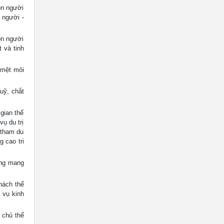
on người
 người -
on người
 và tinh
 mệt mỏi
uỹ, chắt
gian thể
vụ du trị
 tham du
g cao tri
ang mang
hách thể
 vụ kinh
 chủ thể