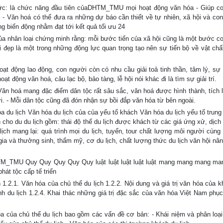
c: là chức năng đầu tiên củaDHTM_TMU mọi hoạt động văn hóa - Giúp c
 - Văn hoá có thể đưa ra những dự báo cần thiết về tự nhiên, xã hội và con
 biến động nhằm đạt tới kết quả tối ưu 24
 nhân loại chứng minh rằng: mỗi bước tiến của xã hội cũng là một bước c
 đẹp là một trong những động lực quan trọng tạo nên sự tiến bộ về vật chất
ạt động lao động, con người còn có nhu cầu giải toả tinh thần, tâm lý, sự
hoạt động văn hoá, câu lạc bộ, bảo tàng, lễ hội nói khác đi là tìm sự giải trí.
ăn hoá mang đặc điểm dân tộc rất sâu sắc, văn hoá được hình thành, tích l
. - Mỗi dân tộc cũng đã đón nhận sự bồi đắp văn hóa từ bên ngoài.
du lịch Văn hóa du lịch của của yếu tố khách Văn hóa du lịch yếu tố trung 
 cho du du lịch gồm: thái độ thể du lịch được khách từ các giá ứng xử, dịch 
 lịch mang lại: quá trình mọi du lịch, tuyến, tour chất lượng môi người cùng
gia và thưởng sinh, thẩm mỹ, cơ du lịch, chất lượng thức du lịch văn hội nân
DHTM_TMU Quy Quy Quy Quy Quy luật luật luật luật luật mang mang mang m
phát tộc cấp tế triển
2.1. Văn hóa của chủ thể du lịch 1.2.2. Nội dung và giá trị văn hóa của k
nh du lịch 1.2.4. Khai thác những giá trị đặc sắc của văn hóa Việt Nam phục
của chủ thể du lịch bao gồm các vấn đề cơ bản: - Khái niệm và phân loại