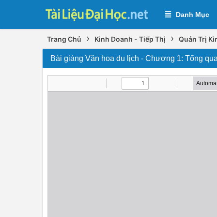
Danh Mục
›
›
Trang Chủ
Kinh Doanh - Tiếp Thị
Quản Trị K
Bài giảng Văn hoa du lịch - Chương 1: Tổng qua