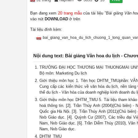
Bạn đang xem
20 trang mẫu
của tài liệu
"Bài giảng Văn ho
vào nút
DOWNLOAD
ở trên
Tài liệu đính kèm:
bai_giang_van_hoa_du_lich_chuong_1_tong_quan_van
Nội dung text: Bài giảng Văn hoa du lịch - Chươ
TRƯỜNG ĐẠI HỌC THƯƠNG MẠI THUONGMAI UNIVER
Bộ môn: Marketing Du lịch
Giới thiệu môn học 1. Tên học DHTM_TMUphần: VĂN 
Cung cấp các kiến thức về văn hóa du lịch, nền tảng 
thể du lịch - Văn hóa của doanh nghiệp kinh doanh du lị
Giới thiệu môn học DHTM_TMU 5. Tài liệu tham khảo 
hoá thông tin. [2]. Trần Thúy Anh (2004)(Chủ biên) 
Quốc gia Hà Nội. [3]. Trần Thúy Anh (2011)(Chủ biên)
Nxb Giáo dục. [4]. Quỳnh Cư (2007), Các triều đại V
Nam, Nxb Giáo dục. [6]. Trần Diễm Thúy (2010), Văn h
Nam, Nxb Giáo dục.
DHTM_TMU