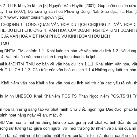
5.2. TLTK khuyến khích [8] Nguyễn Văn Huyên (2001), Góp phần nghiên cứu
Duy Thứ (2007), Đại cương văn hoá Phương Đông, Nxb Giáo dục, Hà Nội. [
tp:// www.vietnamtourism.gov.vn [12]
phần CHƢƠNG 1: TỔNG QUAN VĂN HÓA DU LỊCH CHƢƠNG 2 : VĂN HÓA 
THỂ DU LỊCH CHƢƠNG 4 :VĂN HOÁ CỦA DOANH NGHIỆP KINH DOANH 
 CỦA VĂN HÓA VIỆT NAM PHỤC VỤ KINH DOANH DU LỊCH
_TMU
TM_TMUchính: 1.1. Khái luận cơ bản về văn hóa du lịch 1.2. Nội dung
4. Vai trò của văn hóa du lịch trong kinh doanh du lịch
uậnDHTM_TMU cơ bản về văn hóa du lịch 1.1.1. Khái niệm văn hóa, vă
h DU LỊCH 1.1.3. Cấu trúc của văn hoá du lịch 1.1.4.Những quy luật cơ bản
hái niệm văn hoá Khái niệm văn hoá du lịch Vai trò của các yếu tố cấu t
 Chí Minh UNESCO Khái Kháiniệm PGS.TS Phan Ngọc niệm PGS.TSKH Tr
hóa là những sáng tạo và phát minh Chữ viết, ngôn ngữ Đạo đức, pháp lu
 sinh hoạt hàng ngày về ăn, mặc, ở
ăn hóa là một hệ thống hữu cơ các giá trị vật chất và tinh thần do c
n trong sự tương tác giữa con người với môi trường tự nhiên và xã hội của m
t cả những gì tiêu biểu nhất được coi là cái tốt, cái đúng, cái đẹp của