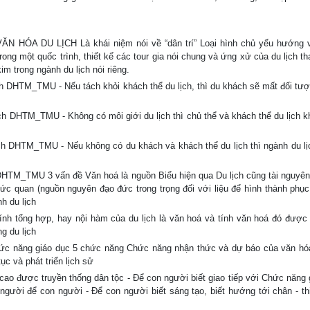
A DU LỊCH Là khái niệm nói về “dân trí” Loại hình chủ yếu hướng v
rong một quốc trình, thiết kế các tour gia nói chung và ứng xử của du lịch 
m trong ngành du lịch nói riêng.
lịch DHTM_TMU - Nếu tách khỏi khách thể du lịch, thì du khách sẽ mất đối tư
lịch DHTM_TMU - Không có môi giới du lịch thì chủ thể và khách thể du lịch k
lịch DHTM_TMU - Nếu không có du khách và khách thể du lịch thì ngành du lịc
_TMU 3 vấn đề Văn hoá là nguồn Biểu hiện qua Du lịch cũng tài nguyên
 sức quan (nguồn nguyên đạo đức trong trọng đối với liệu để hình thành phục
nh du lịch
h tổng hợp, hay nội hàm của du lịch là văn hoá và tính văn hoá đó được 
g du lịch
c năng giáo dục 5 chức năng Chức năng nhận thức và dự báo của văn hóa
c và phát triển lịch sử
 được truyền thống dân tộc - Để con người biết giao tiếp với Chức năng 
người để con người - Để con người biết sáng tạo, biết hướng tới chân - th