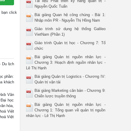
Tài liệu Phát triển kỹ năng quản trị -
Nguyễn Quốc Tuấn
y bạn click
Bài giảng Quan hệ công chúng - Bài 1:
Nhập môn PR - Nguyễn Thị Hồng Nam
Giáo trình sử dụng hệ thống Galileo
VietNam (Phần 1)
Giáo trình Quản trị học - Chương 7: Tổ
chức
Bài giảng Quản trị nguồn nhân lực -
Chương 3: Hoạch định nguồn nhân lực -
Du lịch
Lê Thị Hạnh
ọc phần:
Bài giảng Quản trị Logistics - Chương IV:
ủa khách
Quản trị vận tải
Bài giảng Marketing căn bản - Chương 9:
 Nxb Văn
Chiến lược truyền thông
 Đại học
Bài giảng Quản trị nguồn nhân lực -
văn hóa,
Chương 1: Tổng quan về quản trị nguồn
hoá Việt
nhân lực - Lê Thị Hạnh
hoá Việt