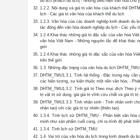
du lịch (khách du lịch) - Những biểu hiện văn hóa chủ 
1.2.2. Nội dung và giá trị văn hóa của khách thể DHT
lịch - Các giá trị văn hóa của khách thể du lịch
1.2.3. Văn hóa của các doanh nghiệp kinh doanh du l
tác động đến văn hóa doanh nghiệp du lịch - Các yếu t
1.2.4.Khai thác những giá trị đặc sắc của văn hóa Vi
văn hóa Việt Nam - Những nguyên tắc để khai thác ngu
giới
1.2.4.Khai thác những giá trị đặc sắc của văn hóa V
trên thế giới
1.3. Những đặc trƣng của văn hóa du lịch DHTM_TMU
DHTM_TMU1.3.1. Tính hệ thống - Đặc trưng này cần để 
các hiện tượng, sự kiện thuộc một nền văn hóa; - Phát 
DHTM_TMU1.3.2. Tính giá trị Theo mục đích Theo ý ngh
trị vật trị sử dụng, giá giá trị vĩnh cửu chất và giá trị t
DHTM_TMU1.3.3. Tính nhân sinh - Tính nhân sinh cho 
nhân tạo) với các giá trị tự nhiên (thiên tạo).
1.3.4. Tính lịch sử DHTM_TMU - Phân biệt văn hóa d
minh như sản phẩm cuối cùng, chỉ ra trình độ phát triể
1.3.4. Tính lịch sử DHTM_TMU
1.4. Vai trò của văn hóa du lịch trong kinh doanh du l