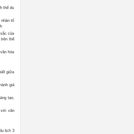
h thể du
 nhân tố
nh
 sắc của
trên thế
 văn hóa
iết giữa
hành giá
áng tạo,
 với văn
du lịch 3