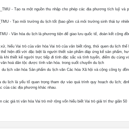
TM_TMU - Tạo ra một nguồn thu nhập cho phép các địa phương tích luỹ và ph
M_TMU - Tạo môi trường du lịch tốt (bao gồm cả môi trường sinh thái tự nhiê
_TMU - Văn hóa du lịch là phương tiện để giao lưu quốc tế, đoàn kết cộng đồ
, hiểu Vai trò của văn hóa Vai trò của văn biết rộng, thói quen du lịch thể 
thể hiện đối với đặc biệt là người thiết sản phẩm đáp ứng kế sản phẩm, h
 là khi thiết kế người trực tiếp đi tính đặc sắc và tính tuyến, điểm du cùng 
ch văn hoá dân tộc được tính văn hóa. trong suốt chuyến du lịch
u lịch văn hóa Sản phẩm du lịch văn Các hóa Xã hội và cộng công ty đồn
du lịch là yếu tố quan trọng tham dự vào quá trình quy hoạch du lịch; đị
sắc của các địa phương khác nhau.
c giá trị văn hóa Vai trò mở rộng vốn hiểu biết Vai trò giải trí thư giãn 50