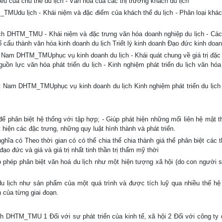
yếu của chủ thể du lịch - Văn hóa của các thị trường khách du lịch
M_TMUdu lịch - Khái niệm và đặc điểm của khách thể du lịch - Phân loại khác
ịch DHTM_TMU - Khái niệm và đặc trưng văn hóa doanh nghiệp du lịch - Các
ố cấu thành văn hóa kinh doanh du lịch Triết lý kinh doanh Đạo đức kinh doa
ệt Nam DHTM_TMUphục vụ kinh doanh du lịch - Khái quát chung về giá trị đặc
ồn lực văn hóa phát triển du lịch - Kinh nghiệm phát triển du lịch văn hóa 
iệt Nam DHTM_TMUphục vụ kinh doanh du lịch Kinh nghiệm phát triển du lịch
phân biệt hệ thống với tập hợp; - Giúp phát hiện những mối liên hệ mật th
hiện các đặc trưng, những quy luật hình thành và phát triển.
ĩa có Theo thời gian có có thể chia thể chia thành giá thể phân biệt các t
rị đạo đức và giá và giá trị nhất tinh thần trị thẩm mỹ thời
phép phân biệt văn hoá du lịch như một hiện tượng xã hội (do con người s
u lịch như sản phẩm của một quá trình và được tích luỹ qua nhiều thế hệ
n của từng giai đoạn.
ịch DHTM_TMU 1 Đối với sự phát triển của kinh tế, xã hội 2 Đối với công ty 