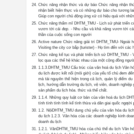
Chức năng nhận thức và dự báo Chức năng nhận thứ
nhận biết hiện thực và có những dự báo cho tương lai
Giúp con người chủ động ứng xử có hiệu quả với những
Chức năng thẩm mĩ DHTM_TMU - Lịch sử phát triển của
vươn tới cái đẹp. - Nhu cầu và khả năng vươn tới cái
thần của cuộc sống con người
Active nature Chức năng giải trí DHTM_TMU- Ngoài ho
Visiting the city cơ bắp (turister) - Họ tìm đến với các 
Chức năng kế tục và phát triển lịch sử DHTM_TMU - V
lọc qua các thế hệ khác nhau của một cộng đồng người
1.1.3.DHTM_TMU Cấu trúc của văn hoá du lịch Văn hóa 
du lịch được kết nối (môi giới) của yếu tố chủ đem đến
mà tài nguyên thể hiện trong cả lịch, quản lý điểm du
lịch, hướng dẫn trường du lịch, vệ viên, doanh nghiệp 
sản phẩm du lịch hóa. thức và thể chất.
1.1.4. Những quy luật cơ bản của văn hoá du lịch 
tính tính tính tính kế tính thừa và dân giai quốc ngƣời 
1.2. NộiDHTM_TMU dung chủ yếu của văn hóa du lịch 1.
du lịch 1.2.3. Văn hóa của các doanh nghiệp kinh doa
doanh du lịch
1.2.1. VănDHTM_TMU hóa của chủ thể du lịch Văn hóa 