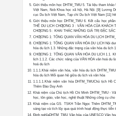
Giới thiệu môn học DHTM_TMU 5. Tài liệu tham khảo 
Việt Nam, Nxb Khoa học xã hội, Hà Nội. [9] Lương 
cục Du lịch Việt Nam, Tạp chí Du lịch Việt Nam [11] ht
Giới thiệu môn học DHTM_TMU 6. Kết cấu học 
THỂ DU LỊCH CHƢƠNG 3 : VĂN HÓA CỦA KHÁCH 
CHƢƠNG 5 : KHAI THÁC NHỮNG GIÁ TRỊ ĐẶC SẮC
CHƢƠNG 1: TỔNG QUAN VĂN HÓA DU LỊCH DHTM
CHƢƠNG 1: TỔNG QUAN VĂN HÓA DU LỊCH Nội dung DH
hóa du lịch 1.3. Những đặc trƣng của văn hóa du lịch 1.
CHƢƠNG 1: TỔNG QUAN VĂN HÓA DU LỊCH 1.1. Khái l
lịch 1.1.2. Các chức năng của VĂN HÓA văn hoá du lịc
hoá du lịch
1.1.1.Khái niệm văn hóa, văn hóa du lịch DHTM_TMU K
hóa du lịch Mối quan hệ giữa du lịch và văn hóa
1.1.1.1.Khái niệm văn hóa DHTM_TMUChủ tịch Hồ
Thêm Đào Duy Anh
Khái niệm của Chủ tịch Hồ Chí Minh DHTM_TMU - Văn 
học, tôn giáo, văn học, nghệ thuật Những công cụ cho
Khái niệm của GS. TSKH Trần Ngọc Thêm DHTM_TMU V
sáng tạo và tích lũy qua quá trình hoạt động thực tiễ
Định nghĩaDHTM_TMU Văn hóa của UNESCO Văn hoá là tấ