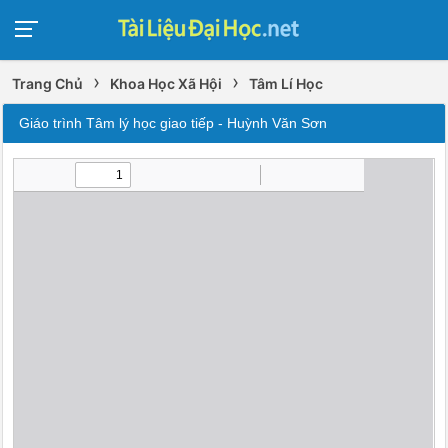
›
›
Trang Chủ
Khoa Học Xã Hội
Tâm Lí Học
Giáo trình Tâm lý học giao tiếp - Huỳnh Văn Sơn