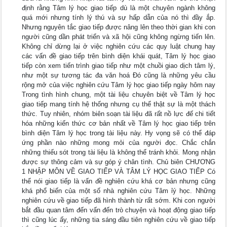
định rằng Tâm lý học giao tiếp dù là một chuyên ngành không
quá mới nhưng tính lý thú và sự hấp dẫn của nó thì đầy ắp.
Nhưng nguyên tắc giao tiếp được nâng lên theo thời gian khi con
người cũng dần phát triển và xã hội cũng không ngừng tiến lên.
Không chỉ dừng lại ở việc nghiên cứu các quy luật chung hay
các vấn đề giao tiếp trên bình diện khái quát, Tâm lý học giao
tiếp còn xem tiến trình giao tiếp như một chuồi giao dịch tâm lý,
như một sự tương tác đa văn hoá Đó cũng là những yêu cầu
rộng mở của việc nghiên cứu Tâm lý học giao tiếp ngày hôm nay
Trong tình hình chung, một tài liệu chuyên biệt về Tâm lý học
giao tiếp mang tính hệ thống nhưng cụ thể thật sự là một thách
thức. Tuy nhiên, nhóm biên soạn tài liệu đã rất nồ lực đế chi tiết
hóa những kiến thức cơ bản nhất về Tâm lý học giao tiếp trên
bình diện Tâm lý học trong tài liệu này. Hy vọng sẽ có thể đáp
ứng phần nào những mong mỏi của người đọc. Chắc chắn
những thiếu sót trong tài liệu là không thể tránh khỏi. Mong nhận
được sự thông cảm và sự góp ý chân tình. Chủ biên CHƯƠNG
1 NHẬP MÔN VỀ GIAO TIẾP VÀ TÂM LÝ HỌC GIAO TIẾP Có
thể nói giao tiếp là vấn đề nghiên cứu khá cơ bản nhưng cũng
khá phổ biến của một số nhà nghiên cứu Tâm ỉý học. Những
nghiên cứu về giao tiếp đã hình thành từ rất sớm. Khi con người
bắt đầu quan tâm đến vấn đến trò chuyện và hoạt động giao tiếp
thì cũng lúc ấy, những tia sáng đầu tiên nghiên cứu về giao tiếp