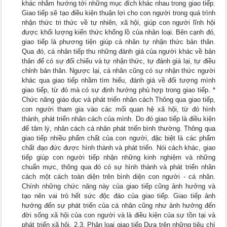
khác nhằm hướng tới những mục đích khác nhau trong giao tiếp.
Giao tiếp sẽ tạo điều kiện thuận lợi cho con người trong quá trình
nhận thức tri thức về tự nhiên, xã hội, giúp con người lĩnh hội
được khối lượng kiến thức khổng lồ của nhân loại. Bên cạnh đó,
giao tiếp là phương tiện giúp cá nhân tự nhận thức bản thân.
Qua đó, cá nhân tiếp thu những đánh giá của người khác về bản
thân để có sự đối chiếu và tự nhận thức, tự đánh giá lại, tự điều
chỉnh bản thân. Ngược lại, cá nhân cũng có sự nhận thức người
khác qua giao tiếp nhầm tìm hiểu, đánh giá về đối tượng mình
giao tiếp, từ đó mà có sự định hướng phù hợp trong giao tiếp. *
Chức năng giáo dục và phát triển nhân cách Thông qua giao tiếp,
con người tham gia vào các mối quan hệ xã hội, từ đó hình
thành, phát triển nhân cách của mình. Do đó giao tiếp là điều kiện
để tâm lý, nhân cách cá nhân phát triển bình thường. Thông qua
giao tiếp nhiều phẩm chất của con người, đặc biệt là các phẩm
chất đạo đức được hình thành và phát triển. Nói cách khác, giao
tiếp giúp con người tiếp nhận những kinh nghiệm và những
chuẩn mực, thông qua đó có sự hình thành và phát triển nhân
cách một cách toàn diện trên bình diện con người - cá nhân.
Chính những chức năng này của giao tiếp cũng ảnh hưởng và
tạo nên vai trò hết sức độc đáo của giao tiếp. Giao tiếp ảnh
hưởng đến sự phát triến của cá nhân cũng như ảnh hưởng đến
đời sống xã hội của con người và là điều kiện của sự tồn tại và
phát triển xã hội. 2.3. Phân loại giao tiếp Dựa trên những tiêu chí