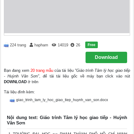
Free
224 trang
hapham
14019
26
Download
Bạn đang xem
20 trang mẫu
của tài liệu
"Giáo trình Tâm lý học giao tiếp
- Huỳnh Văn Sơn"
, để tải tài liệu gốc về máy bạn click vào nút
DOWNLOAD
ở trên
Tài liệu đính kèm:
giao_trinh_tam_ly_hoc_giao_tiep_huynh_van_son.docx
Nội dung text: Giáo trình Tâm lý học giao tiếp - Huỳnh
Văn Sơn