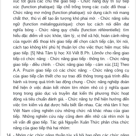
xúc tốt giữa các chủ thể giao tiếp - Chức năng duy trì sự tiếp
xúc (function phatique): lấp chỗ trống trong các cuộc đối thoại -
Chức năng mơ mộng (function phatique): sử dụng cách nói mang
chất thơ, thú vị để tạo ấn tượng khó phai mờ. - Chức năng siêu
ngữ (function métalingguistique): chọn lọc cách nói diền đạt
nghĩa bóng - Chức năng quy chiếu (function référentielle): tìm
hiểu đặc điểm về sức khỏe, tâm lý, vị thế xã hội, hoàn cảnh riêng
của người đối thoại khi giao tiếp để chọn cách tiếp cận, lời nói,
cách tạo không khí phù h( thuận lợi cho việc thực hiện mục tiêu
giao tiếp. [5] Nhà Tâm lý học Xô Viết B.Ph. Lômôv cho rằng giao
tiếp có chức năng: - Chức năng giao tiếp - thông tin. - Chức năng
giao tiếp - điều chỉnh. - Chức năng giao tiếp - cảm xúc.[11] Theo
A.A. Pruzin giao tiếp có các chức năng: - Chức năng công cụ
của giao tiếp cần thiết cho sự trao đổi thông trong quá trình điều
hành và trong quá trình lao động chung - Chức năng nghiệp đoàn
thể hiện ở việc đoàn kết nhóm lớn nhóm nhỏ có ý nghĩa quan
trọng trong giáo dục và truyền đạt kiến thi phương thức hoạt
động và tiêu chuẩn đánh giá. - Chức năng tự thể hiện hướng đến
việc tìm kiếm và đạt được hiểu biết lẫn nhau. Các nhà tâm lí học
Việt Nam cũng nghiên cứu những chức nă khác nhau của giao
tiếp. Những nghiên cứu này cũng đem đến nhữ cái nhìn mới lạ
về vấn đề giao tiếp. Tác giả Nguyễn Xuân Thức phân chia chức
năng của giao tiếp thà hai nhóm:
- Nhóm các chức năng thuần túy xã hội bao gồm các chức năng