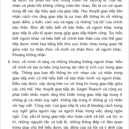
lại được sự phản hồi như mong muốn và “đường đi” của tác
nhân và phản hồi không chồng chéo lên nhau. Đó là cơ sở quan
trọng để xác lập hiệu quả của giao tiếp. Học thuyết giao tiếp liên
nhân cách cho rằng giao tiếp là sự trao đổi thông tin về những
quan điếm, ý kiến, cảm xúc và ngay cả những “cái tôi” của chính
bản thân. Mức độ hiểu biết về bản thân, về người khác trong
giao tiếp là yếu tố quan trọng giúp giao tiếp thành công. Sự hiểu
biết người khác và hiêu biết về chính bản thân của chủ thể giao
tiếp được minh họa bằng bốn khu vực khác nhau trong quan hệ
giữa việc tự nhận thức về mình và nhận thức về người khác.
Khoảng không nhận
thức về mình rõ ràng và những khoảng không người khác hiểu
về mình sẽ tạo ra hiệu ứng tương tác tâm lý tích cực trong giao
tiếp. Thông qua trao đổi thông tin với nhau các cá nhân trong
giao tiếp mới có thể hiểu biết về bản thân mình và người khác.
Điều này được xây dựng trên cơ sở lòng tin trong giao tiếp giữa
các chủ thế. Học thuyết giao tiếp do Jurgen Ruesch và cộng sự
phát triển nhấn mạnh rằng khó khăn trong giao tiếp tập trung ở
nhũng gì cá nhân suy nghĩ, không tập trung ở nhũng gì cá nhân
nói hay viết. Công việc của giao tiếp là xóa đi khoảng cách trong
suy nghĩ giữa người này và người khác trong việc dùng ngôn
ngữ. Các yếu tố trong giao tiếp như hoàn cảnh xã hội, vai trò, vị
trí, những nguyên tắc và luật lệ, những thông điệp có tầm quan
trọng giúp chủ thể hiếu được tác động của xã hội và ý định của