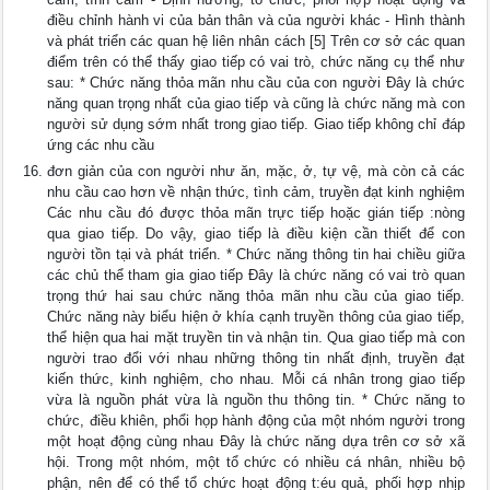
điều chỉnh hành vi của bản thân và của người khác - Hình thành
và phát triển các quan hệ liên nhân cách [5] Trên cơ sở các quan
điểm trên có thể thấy giao tiếp có vai trò, chức năng cụ thể như
sau: * Chức năng thỏa mãn nhu cầu của con người Đây là chức
năng quan trọng nhất của giao tiếp và cũng là chức năng mà con
người sử dụng sớm nhất trong giao tiếp. Giao tiếp không chỉ đáp
ứng các nhu cầu
đơn giản của con người như ăn, mặc, ở, tự vệ, mà còn cả các
nhu cầu cao hơn về nhận thức, tình cảm, truyền đạt kinh nghiệm
Các nhu cầu đó được thỏa mãn trực tiếp hoặc gián tiếp :nòng
qua giao tiếp. Do vậy, giao tiếp là điều kiện cần thiết để con
người tồn tại và phát triển. * Chức năng thông tin hai chiều giữa
các chủ thể tham gia giao tiếp Đây là chức năng có vai trò quan
trọng thứ hai sau chức năng thỏa mãn nhu cầu của giao tiếp.
Chức năng này biểu hiện ở khía cạnh truyền thông của giao tiếp,
thể hiện qua hai mặt truyền tin và nhận tin. Qua giao tiếp mà con
người trao đổi với nhau những thông tin nhất định, truyền đạt
kiến thức, kinh nghiệm, cho nhau. Mỗi cá nhân trong giao tiếp
vừa là nguồn phát vừa là nguồn thu thông tin. * Chức năng to
chức, điều khiên, phổi họp hành động của một nhóm người trong
một hoạt động cùng nhau Đây là chức năng dựa trên cơ sở xã
hội. Trong một nhóm, một tổ chức có nhiều cá nhân, nhiều bộ
phận, nên để có thể tổ chức hoạt động t:éu quả, phối hợp nhịp