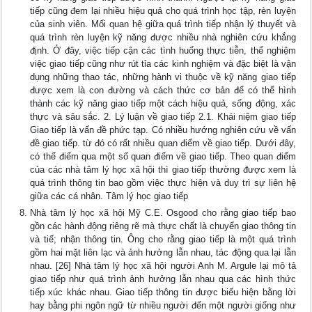
tiếp cũng đem lại nhiều hiệu quả cho quá trình học tập, rèn luyện
của sinh viên. Mối quan hệ giữa quá trình tiếp nhận lý thuyết và
quá trình rèn luyện kỹ năng được nhiều nhà nghiên cứu khắng
định. Ở đây, việc tiếp cận các tình huống thực tiễn, thể nghiệm
việc giao tiếp cũng như rút tỉa các kinh nghiệm và đặc biệt là vận
dụng những thao tác, những hành vi thuộc về kỹ năng giao tiếp
được xem là con đường và cách thức cơ bản để có thể hình
thành các kỹ năng giao tiếp một cách hiệu quả, sống động, xác
thực và sâu sắc. 2. Lý luận về giao tiếp 2.1. Khái niệm giao tiếp
Giao tiếp là vấn đề phức tạp. Có nhiều hướng nghiên cứu về vấn
đề giao tiếp. từ đó có rất nhiều quan điểm về giao tiếp. Dưới đây,
có thể điểm qua một số quan điểm về giao tiếp. Theo quan điểm
của các nhà tâm lý học xã hội thì giao tiếp thường được xem là
quá trình thông tin bao gồm việc thực hiện và duy trì sự liên hệ
giữa các cá nhân. Tâm lý học giao tiếp
Nhà tâm lý học xã hội Mỹ C.E. Osgood cho rằng giao tiếp bao
gồn các hành động riêng rẽ mà thực chất là chuyển giao thông tin
và tiế; nhận thông tin. Ông cho rằng giao tiếp là một quá trình
gồm hai mặt liên lạc và ảnh hưởng lẫn nhau, tác động qua lại lẫn
nhau. [26] Nhà tâm lý học xã hội người Anh M. Argule lại mô tả
giao tiếp như quá trình ảnh hưởng lẫn nhau qua các hình thức
tiếp xúc khác nhau. Giao tiếp thông tin được biếu hiện bằng lời
hay bằng phi ngôn ngữ từ nhiều người đến một người giống như