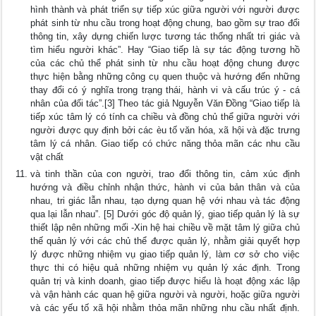
hình thành và phát triển sự tiếp xúc giữa người với người được
phát sinh từ nhu cầu trong hoạt động chung, bao gồm sự trao đổi
thông tin, xây dựng chiến lược tương tác thống nhất tri giác và
tìm hiểu người khác”. Hay “Giao tiếp là sự tác động tương hồ
của các chủ thể phát sinh từ nhu cầu hoạt động chung được
thực hiện bằng những công cụ quen thuộc và hướng đến những
thay đổi có ý nghĩa trong trạng thái, hành vi và cấu trúc ý - cá
nhân của đối tác”.[3] Theo tác giả Nguyễn Văn Đồng “Giao tiếp là
tiếp xúc tâm lý có tính ca chiều và đồng chủ thể giữa người với
người được quy định bởi các èu tố văn hóa, xã hội và đặc trưng
tâm lý cá nhân. Giao tiếp có chức năng thỏa mãn các nhu cầu
vật chất
và tinh thần của con người, trao đổi thông tin, cảm xúc định
hướng và điều chỉnh nhận thức, hành vi của bản thân và của
nhau, tri giác lẫn nhau, tạo dựng quan hệ với nhau và tác động
qua lại lẫn nhau”. [5] Dưới góc độ quản lý, giao tiếp quản lý là sự
thiết lập nên những mối -Xin hệ hai chiều về mặt tâm lý giữa chủ
thế quản lý với các chủ thể được quản lý, nhằm giải quyết hợp
lý được những nhiệm vụ giao tiếp quản lý, làm cơ sở cho việc
thực thi có hiệu quả những nhiệm vụ quản lý xác định. Trong
quản trị và kinh doanh, giao tiếp được hiểu là hoạt động xác lập
và vận hành các quan hệ giữa người và người, hoặc giữa người
và các yếu tố xã hội nhằm thỏa mãn những nhu cầu nhất định.