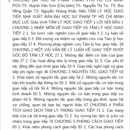
TRƯỜNG ĐẠI HỌC sư PHẠM THÀNH PHỐ HỒ CHÍ MINH
PGS.TS. Huỳnh Văn Sơn (Chủ biên) TS. Nguyễn Thị Tứ, TS. Bùi
Hồng Quân TS. Nguyễn Hoàng Khắc Hiếu TÂM LÝ HỌC GIAO
TIẾP NHÀ XUẤT BẢN ĐẠI HỌC SƯ PHẠM TP HỒ CHÍ MINH
MỤC LỤC Giáo trình TÂM LÝ HỌC GIAO TIẾP 1 LỜI NÓI ĐẦU 1
CHƯƠNG 1 NHẬP MÔN VỀ GIAO TIẾP VÀ TÂM LÝ HỌC GIAO
TIẾP 2 1. Sơ lược việc nghiên cứu về giao tiếp 3 2. Lý luận về
giao tiếp 6 3. Đối tượng và nhiệm vụ nghiên cứu của Tám lý học
giao tiếp 17 4. Phương pháp nghiên cứu Tâm lý học giao tiếp. 18
CHƯƠNG 2 MỘT VÀI VẤN ĐÈ LÝ LUẬN VỀ GIAO TIẾP DƯỚI
GÓC ĐỘ TÂM LÝ HỌC 27 1. Những đặc điểm cơ bản của giao
tiếp 27 2. Các hoạt động tâm lý trong giao tiếp 31 3. Các yếu tố
tác động đến quá trình giao tiếp 33 4. Giao tiếp ngôn ngữ và giao
tiếp phi ngôn ngữ 46 CHƯƠNG 3 NGUYÊN TẮC GIAO TIẾP 53
1. Khái niệm về nguyên tắc giao tiếp 54 2. Những nguyên tắc cơ
bản khi truyền đạt thông tin 55 3. Một số nguyên tắc cơ bản trong
giao tiếp xã hội 56 4. Những nguyên tắc giao tiếp cơ bản trong
kinh doanh 60 5. Những nguyên tắc cơ bản trong giao tiếp sư
phạm 64 6. Những nguyên tắc giao tiếp trong gia đình, quan hệ
vợ chồng, quan hệ bạn bè, người thân 67 CHƯƠNG 4 PHÂN
TÍCH GIAO DỊCH TÂM LÝ TRONG GIAO TIẾP 71 1. Các trạng
thái của cái tôi trong giao tiếp 72 2. Sự tương tác tâm lý (cho và
nhận) trong giao tiếp 76 CHƯƠNG 5 PHONG CÁCH GIAO TIẾP
83 1. Khái niệm phong cách giao tiếp 83 2. Các loại phong cách