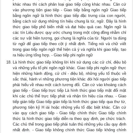
khác nhau thì cách phân loại giao tiếp cũng khác nhau. Căn cứ
vào phương tiện giao tiêp - Giao tiếp bằng ngôn ngữ Giao tiếp
bằng ngôn ngữ là hình thức giao tiếp đặc trưng của con người,
bằng cách sử dụng những tín hiệu chung là từ, ngữ. Đây là hình
thức giao tiếp phổ biến nhất và đạt hiệu quả cao. Ngôn ngữ là
các tín Liêu được quy ước chung trong một cộng đồng nhằm chỉ
các sự vật hiện tượng, gọi chung là nghĩa của từ. Người ta dùng
từ ngữ để giao tiếp theo cột ý nhất định. Tiếng nói và chữ viết
trong giao tiếp ngôn ngữ thể hiện cả ý và nghĩa khi giao tiếp, tạo
ra hiệu ứng tổng hợp. - Giao tiếp phi ngôn ngữ
Là hình thức giao tiếp không lời khi sử dụng các cử chỉ, điệu bộ
và những yếu tố phi ngôn ngữ khác. Giao tiếp phi ngôn ngữ thực
hiện những hành động, cử chỉ - điệu bộ, những yếu tố thuộc về
sắc thái, hành vi những phương tiện khác đòi hỏi người giao tiếp
phải hiểu về nhau một cách tương đối. Căn cứ vào khoảng cách
giao tiếp - Giao tiếp trực tiếp Là hình thức giao tiếp mặt đối mặt
khi các chủ thể trực tiếp phát và nhận tín hiệu của nhau. - Giao
tiếp gián tiếp Giao tiếp gián tiếp là hình thức giao tiếp qua thư từ,
phương tiện kỹ H iái hoặc những yếu tố đặc biệt khác. Cãn cứ
vào quy cách giao tiếp - Giao tiếp chính thức Giao tiếp chính
thức là hình thức giao tiếp diễn ra theo quy định, pe chức trách.
Các chủ thể trong giao tiếp phải tuân thủ những yêu cầu quy định
nhất định. - Giao tiếp không chính thức Giao tiếp không chính