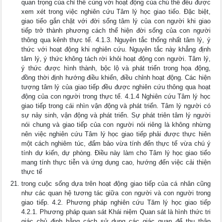
quan trọng của chỉ thể cùng với hoạt động của chú thể đều được
xem xét trong việc nghiên cứu Tâm lý học giao tiếo. Đặc biệt,
giao tiếo gắn chặt với đời sống tâm lý của con người khi giao
tiếp trở thành phương cách thể hiện đời sống của con người
thông qua kênh thực tế. 4.1.3. Nguyên tắc thống nhất tâm lý, ý
thức với hoạt động khi nghiên cứu. Nguyên tắc này khẳng định
tâm lý, ý thức không tách rời khỏi hoạt động con người. Tâm lý,
ý thức được hình thành, bộc lộ và phát triển trong họa động,
đồng thời định hướng điều khiển, điều chỉnh hoạt động. Các hiện
tượng tâm lý của giao tiếp đều được nghiên cứu thông qua hoạt
động của con người trong thực tế. 4.1.4 Nghiên cứu Tâm lý học
giao tiếp trong cái nhìn vận động và phát triển. Tâm lý người có
sự nảy sinh, vận động và phát triển. Sự phát triên tâm lý người
nói chung và giao tiếp của con người nói riêng là không nhừng
nên việc nghiên cứu Tâm lý học giao tiếp phải được thực hiên
một cách nghiêm túc, đẩm bảo vừa tính đến thực tế vừa chú ý
tính dự kiến, dự phòng. Điều này làm cho Tâm lý học giao tiếo
mang tính thực tiễn và ứng dụng cao, hướng đến việc cải thiện
thực tế
trong cuộc sống dựa trên hoạt động giao tiếp của cá nhân cũng
như các quan hệ tương tác giữa con người và con người trong
giao tiếp. 4.2. Phương pháp nghiên cứu Tăm lý học giao tiếp
4.2.1. Phương pháp quan sát Khái niệm Quan sát là hình thức tri
giác chủ định bằng cách sử dụng các giác quan để thu thập