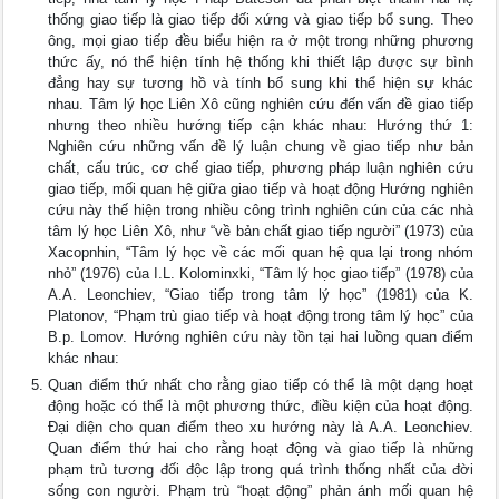
thống giao tiếp là giao tiếp đối xứng và giao tiếp bổ sung. Theo
ông, mọi giao tiếp đều biểu hiện ra ở một trong những phương
thức ấy, nó thể hiện tính hệ thống khi thiết lập được sự bình
đẳng hay sự tương hồ và tính bổ sung khi thể hiện sự khác
nhau. Tâm lý học Liên Xô cũng nghiên cứu đến vấn đề giao tiếp
nhưng theo nhiều hướng tiếp cận khác nhau: Hướng thứ 1:
Nghiên cứu những vấn đề lý luận chung về giao tiếp như bản
chất, cấu trúc, cơ chế giao tiếp, phương pháp luận nghiên cứu
giao tiếp, mối quan hệ giữa giao tiếp và hoạt động Hướng nghiên
cứu này thế hiện trong nhiều công trình nghiên cún của các nhà
tâm lý học Liên Xô, như “về bản chất giao tiếp người” (1973) của
Xacopnhin, “Tâm lý học về các mối quan hệ qua lại trong nhóm
nhỏ” (1976) của I.L. Kolominxki, “Tâm lý học giao tiếp” (1978) của
A.A. Leonchiev, “Giao tiếp trong tâm lý học” (1981) của K.
Platonov, “Phạm trù giao tiếp và hoạt động trong tâm lý học” của
B.p. Lomov. Hướng nghiên cứu này tồn tại hai luồng quan điểm
khác nhau:
Quan điểm thứ nhất cho rằng giao tiếp có thể là một dạng hoạt
động hoặc có thể là một phương thức, điều kiện của hoạt động.
Đại diện cho quan điểm theo xu hướng này là A.A. Leonchiev.
Quan điểm thứ hai cho rằng hoạt động và giao tiếp là những
phạm trù tương đối độc lập trong quá trình thống nhất của đời
sống con người. Phạm trù “hoạt động” phản ánh mối quan hệ