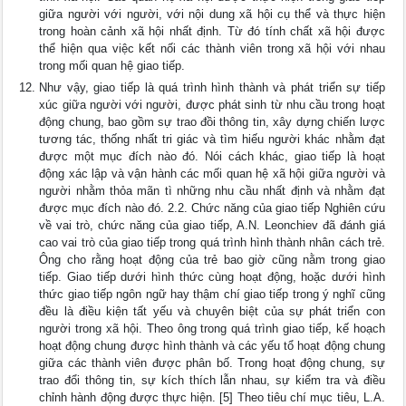
giữa người với người, với nội dung xã hội cụ thể và thực hiện
trong hoàn cảnh xã hội nhất định. Từ đó tính chất xã hội được
thể hiện qua việc kết nối các thành viên trong xã hội với nhau
trong mối quan hệ giao tiếp.
Như vậy, giao tiếp là quá trình hình thành và phát triển sự tiếp
xúc giữa người với người, được phát sinh từ nhu cầu trong hoạt
động chung, bao gồm sự trao đồi thông tin, xây dựng chiến lược
tương tác, thống nhất tri giác và tìm hiếu người khác nhằm đạt
được một mục đích nào đó. Nói cách khác, giao tiếp là hoạt
động xác lập và vận hành các mối quan hệ xã hội giữa người và
người nhằm thỏa mãn tì những nhu cầu nhất định và nhằm đạt
được mục đích nào đó. 2.2. Chức năng của giao tiếp Nghiên cứu
về vai trò, chức năng của giao tiếp, A.N. Leonchiev đã đánh giá
cao vai trò của giao tiếp trong quá trình hình thành nhân cách trẻ.
Ông cho rằng hoạt động của trẻ bao giờ cũng nằm trong giao
tiếp. Giao tiếp dưới hình thức cùng hoạt động, hoặc dưới hình
thức giao tiếp ngôn ngữ hay thậm chí giao tiếp trong ý nghĩ cũng
đều là điều kiện tất yếu và chuyên biệt của sự phát triển con
người trong xã hội. Theo ông trong quá trình giao tiếp, kế hoạch
hoạt động chung được hình thành và các yếu tổ hoạt động chung
giữa các thành viên được phân bố. Trong hoạt động chung, sự
trao đổi thông tin, sự kích thích lẫn nhau, sự kiểm tra và điều
chỉnh hành động được thực hiện. [5] Theo tiêu chí mục tiêu, L.A.