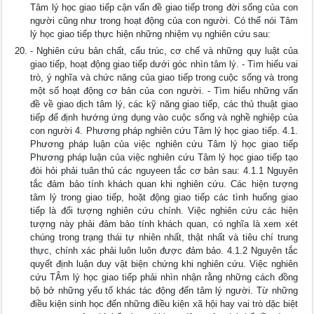
Tâm lý học giao tiếp cận vấn đề giao tiếp trong đời sống của con
người cũng như trong hoạt động của con người. Có thể nói Tâm
lý học giao tiếp thực hiện những nhiệm vụ nghiên cứu sau:
- Nghiên cứu bản chất, cấu trúc, cơ chế và những quy luật của
giao tiếp, hoạt động giao tiếp dưới góc nhìn tâm lý. - Tìm hiểu vai
trò, ý nghĩa và chức năng của giao tiếp trong cuộc sống và trong
một số hoạt động cơ bản của con người. - Tìm hiểu những vấn
đề về giao dịch tâm lý, các kỹ năng giao tiếp, các thủ thuật giao
tiếp để định hướng ứng dụng vào cuộc sống và nghề nghiệp của
con người 4. Phương pháp nghiên cứu Tâm lý học giao tiếp. 4.1.
Phương pháp luận của việc nghiên cứu Tâm lý học giao tiếp
Phương pháp luận của việc nghiên cứu Tâm lý học giao tiếp tạo
đòi hỏi phải tuân thủ các nguyeen tắc cơ bản sau: 4.1.1 Nguyên
tắc đảm bảo tính khách quan khi nghiên cứu. Các hiện tượng
tâm lý trong giao tiếp, hoặt động giao tiếp các tình huống giao
tiếp là đối tượng nghiên cứu chính. Việc nghiên cứu các hiện
tượng này phải đảm bảo tính khách quan, có nghĩa là xem xét
chúng trong trạng thái tự nhiên nhất, thật nhất và tiêu chí trung
thực, chính xác phải luôn luôn được đảm bảo. 4.1.2 Nguyên tắc
quyết định luận duy vật biện chứng khi nghiên cứu. Việc nghiên
cứu TÂm lý học giao tiếp phải nhìn nhận rằng những cách đồng
bộ bở những yếu tố khác tác động đến tâm lý người. Từ những
điều kiện sinh học đến những điều kiện xã hội hay vai trò dặc biệt