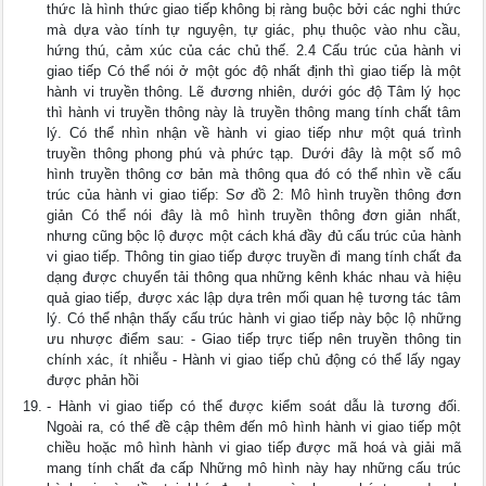
thức là hình thức giao tiếp không bị ràng buộc bởi các nghi thức
mà dựa vào tính tự nguyện, tự giác, phụ thuộc vào nhu cầu,
hứng thú, cảm xúc của các chủ thế. 2.4 Cấu trúc của hành vi
giao tiếp Có thể nói ở một góc độ nhất định thì giao tiếp là một
hành vi truyền thông. Lẽ đương nhiên, dưới góc độ Tâm lý học
thì hành vi truyền thông này là truyền thông mang tính chất tâm
lý. Có thể nhìn nhận về hành vi giao tiếp như một quá trình
truyền thông phong phú và phức tạp. Dưới đây là một số mô
hình truyền thông cơ bản mà thông qua đó có thể nhìn về cấu
trúc của hành vi giao tiếp: Sơ đồ 2: Mô hình truyền thông đơn
giản Có thể nói đây là mô hình truyền thông đơn giản nhất,
nhưng cũng bộc lộ được một cách khá đầy đủ cấu trúc của hành
vi giao tiếp. Thông tin giao tiếp được truyền đi mang tính chất đa
dạng được chuyển tải thông qua những kênh khác nhau và hiệu
quả giao tiếp, được xác lập dựa trên mối quan hệ tương tác tâm
lý. Có thể nhận thấy cấu trúc hành vi giao tiếp này bộc lộ những
ưu nhược điểm sau: - Giao tiếp trực tiếp nên truyền thông tin
chính xác, ít nhiễu - Hành vi giao tiếp chủ động có thể lấy ngay
được phản hồi
- Hành vi giao tiếp có thể được kiểm soát dẫu là tương đối.
Ngoài ra, có thể đề cập thêm đến mô hình hành vi giao tiếp một
chiều hoặc mô hình hành vi giao tiếp được mã hoá và giải mã
mang tính chất đa cấp Những mô hình này hay những cấu trúc