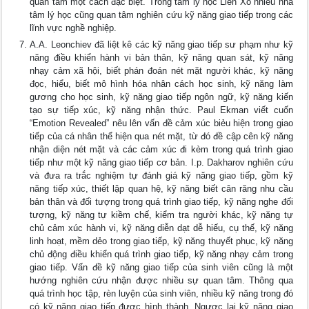
quan tâm một cách đặc biệt. Trong tâm lý học Liên Xô nhiều nhà
tâm lý học cũng quan tâm nghiên cứu kỹ năng giao tiếp trong các
lĩnh vực nghề nghiệp.
A.A. Leonchiev đã liệt kê các kỹ năng giao tiếp sư phạm như kỹ
năng điều khiển hành vi bản thân, kỹ năng quan sát, kỹ năng
nhạy cảm xã hội, biết phán đoán nét mặt người khác, kỹ năng
đọc, hiểu, biết mô hình hóa nhân cách học sinh, kỹ năng làm
gương cho học sinh, kỹ năng giao tiếp ngôn ngữ, kỹ năng kiến
tạo sự tiếp xúc, kỹ năng nhận thức. Paul Ekman viết cuốn
“Emotion Revealed” nêu lên vấn đề cảm xúc biẻu hiện trong giao
tiếp của cá nhân thể hiện qua nét mặt, từ đó đề cập cên kỹ năng
nhận diện nét mặt và các cảm xúc đi kèm trong quá trình giao
tiếp như một kỹ năng giao tiếp cơ bản. I.p. Dakharov nghiên cứu
và đưa ra trắc nghiệm tự đánh giá kỹ năng giao tiếp, gồm kỹ
năng tiếp xúc, thiết lập quan hệ, kỹ năng biết cân răng nhu cầu
bản thân và đối tượng trong quá trình giao tiếp, kỹ năng nghe đối
tượng, kỹ năng tự kiềm chế, kiểm tra người khác, kỹ năng tự
chủ cảm xúc hành vi, kỹ năng diễn dạt dễ hiếu, cụ thế, kỹ năng
linh hoạt, mềm dẻo trong giao tiếp, kỹ năng thuyết phục, kỹ năng
chủ động điều khiển quá trình giao tiếp, kỹ năng nhạy cảm trong
giao tiếp. Vấn đề kỹ năng giao tiếp của sinh viên cũng là một
hướng nghiên cứu nhận được nhiều sự quan tâm. Thông qua
quá trình học tập, rèn luyện của sinh viên, nhiều kỹ năng trong đó
có kỹ năng giao tiếp được hình thành. Ngược lại kỹ năng giao