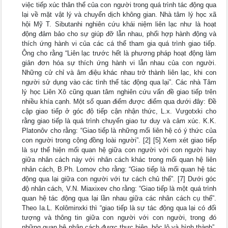
việc tiếp xúc thân thể của con người trong quá trình tác động qua
lại về mặt vật lý và chuyển dịch không gian. Nhà tâm lý học xã
hội Mỹ T. Sibutanhi nghiên cứu khái niệm liên lạc như là hoạt
động đảm bảo cho sự giúp đỡ lẫn nhau, phối hợp hành động và
thích ứng hành vi của các cá thể tham gia quá trình giao tiếp.
Ông cho rằng “Liên lạc trước hết là phương pháp hoạt động làm
giản đơn hóa sự thích ứng hành vi lẫn nhau của con người.
Những cử chỉ và âm điệu khác nhau trở thành liên lạc, khi con
người sử dụng vào các tình thế tác động qua lại”. Các nhà Tâm
lý học Liên Xô cũng quan tâm nghiên cứu vấn đề giao tiếp trên
nhiều khía cạnh. Một số quan điểm được điểm qua dưới đây: Đề
cập giao tiếp ở góc độ tiếp cận nhận thức, L.x. Vưgotxki cho
rằng giao tiếp là quá trình chuyển giao tư duy và cảm xúc. K.K.
Platonôv cho rằng: “Giao tiếp là những mối liên hệ có ý thức của
con người trong cộng đồng loài người”. [2] [5] Xem xét giao tiếp
là sự thể hiện mối quan hệ giữa con người với con người hay
giữa nhân cách này với nhân cách khác trong mối quan hệ liên
nhân cách, B.Ph. Lomov cho rằng: “Giao tiếp là mối quan hệ tác
động qua lại giữa con người với tư cách chủ thể”. [7] Dưới góc
độ nhân cách, V.N. Miaxixev cho rằng: “Giao tiếp là một quá trình
quan hệ tác động qua lại lần nhau giữa các nhân cách cụ thể”.
Theo Ia.L. Kolôminxki thì “giao tiếp là sự tác động qua lại có đối
tượng và thông tin giữa con người với con người, trong đó
những quan hệ nhân cách được thực hiện, bộc lộ và hình thành”.