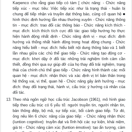
Karpenco cho rằng giao tiếp có tám [ chức năng: - Chức năng
tiếp xúc - mục tiêu: Việc tiếp xúc như là trạng thái - huân bị
chung để tiếp nhận và truyền đạt thông báo, củng cố quan hệ ■
hình thức định hướng lẫn nhau thường xuyên - Chức năng thông
tin - mục đích: trao đổi các thông báo - Chức năng kích thích -
mục đích: kích thích tích cực đối tác giao tiếp hướng họ thực
hiện hành động nhất định - Chức năng định vị - mục đích: định
hướng và thống nhất hành động trong hoạt động chung - Chức
năng hiểu biết - mục đích: hiểu biết nội dung thông báo và 1 biết
lần nhau giữa các chủ thể giao tiếp - Chức năng tạo động cơ -
mục đích: khơi dậy ở đối tác những trải nghiệm tình cảm cần
thiết, đồng thời qua sự giúp đỡ của họ thay đổi trải nghiệm, trạng
thái của chính chủ thể giao tiếp - Chức năng hình thành các mối
quan hệ - mục đích: nhận thức và xác định vị trí bản thân trong
hệ thống vai, vị thế, quan hệ - Chức năng gây ảnh hưởng - mục
đích: thay đổi trạng thái, hành vi, cấu trúc ý hướng cá nhân của
đối tác.
Theo nhà ngôn ngữ học cấu trúc Jacobson (1961), mô hình giao
tiếp theo cấu trúc có 6 yếu tố: người truyền tin, người nhận tin,
bản thông điệp, bộ mă, sự tiếp xúc, bối cảnh giao tiếp. Từ đó,
ông nêu lên 6 chức năng của giao tiếp: - Chức năng nhận thức
(íuntion cognitive): truyền đạt và lĩnh hội các sự kiện, khái niệm,
giá trị - Chức năng cảm xúc (funtion émotive): tạo ấn tượng, cảm