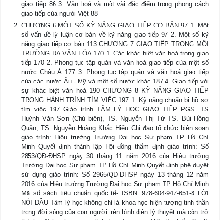
giao tiếp 86 3. Văn hoá và một vài đặc điểm trong phong cách
giao tiếp của ngưòi Việt 88
CHƯƠNG 6 MỘT SỐ KỸ NĂNG GIAO TIẾP CƠ BẢN 97 1. Một
số vấn đề lý luận cơ bản về kỹ năng giao tiếp 97 2. Một số kỹ
năng giao tiếp cơ bản 113 CHƯƠNG 7 GIAO TIẾP TRONG MÔI
TRƯỜNG ĐA VĂN HÓA 170 1. Các khác biệt văn hoá trong giao
tiếp 170 2. Phong tục tập quán và văn hoá giao tiếp của một số
nước Châu Á 177 3. Phong tục tập quán và văn hoá giao tiếp
của các nước Âu - Mỹ và một số nước khác 187 4. Giao tiếp vói
sự khác biệt văn hoá 190 CHƯƠNG 8 KỸ NĂNG GIAO TIẾP
TRONG HÀNH TRÌNH TÌM VIỆC 197 1. Kỹ năng chuẩn bị hồ sơ
tìm việc 197 Giáo trình TÂM LÝ HỌC GIAO TIẾP PGS. TS
Huỳnh Văn Sơn (Chủ biên), TS. Nguyễn Thị Tứ TS. Bùi Hồng
Quân, TS. Nguyễn Hoàng Khắc Hiếu Chỉ đạo tổ chức biên soạn
giáo trình: Hiệu trưởng Trường Đại học Sư phạm TP Hồ Chí
Minh Quyết định thành lập Hội đồng thẩm định giáo trình: Số
2853/QĐ-ĐHSP ngày 30 tháng 11 năm 2016 của Hiệu trưởng
Trường Đại học Sư phạm TP Hồ Chí Minh Quyết định phê duyệt
sử dụng giáo trình: Số 2965/QĐ-ĐHSP ngày 13 tháng 12 năm
2016 của Hiệu trưởng Trường Đại học Sư phạm TP Hồ Chí Minh
Mã số sách tiêu chuẩn quốc tế- ISBN: 978-604-947-651-8 LỜI
NÓI ĐẦU Tâm lý học không chỉ là khoa học hiện tượng tinh thần
trong đời sống của con người trên bình diện lý thuyết mà còn trở