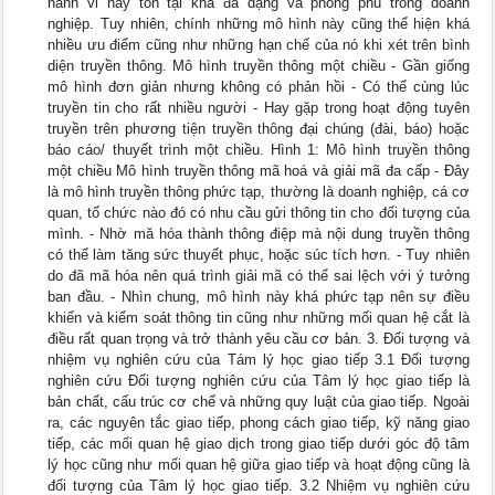
hành vi này tồn tại khá đa dạng và phong phú trong doanh
nghiệp. Tuy nhiên, chính những mô hình này cũng thể hiện khá
nhiều ưu điểm cũng như những hạn chế của nó khi xét trên bình
diện truyền thông. Mô hình truyền thông một chiều - Gần giống
mô hình đơn giản nhưng không có phản hồi - Có thể cùng lúc
truyền tin cho rất nhiều người - Hay gặp trong hoạt động tuyên
truyền trên phương tiện truyền thông đại chúng (đài, báo) hoặc
báo cáo/ thuyết trình một chiều. Hình 1: Mô hình truyền thông
một chiều Mô hình truyền thông mã hoá và giải mã đa cấp - Đây
là mô hình truyền thông phức tạp, thường là doanh nghiệp, cá cơ
quan, tố chức nào đó có nhu cầu gửi thông tin cho đối tượng của
mình. - Nhờ mă hóa thành thông điệp mà nội dung truyền thông
có thể làm tăng sức thuyết phục, hoặc súc tích hơn. - Tuy nhiên
do đã mã hóa nên quá trình giải mã có thể sai lệch với ý tưởng
ban đầu. - Nhìn chung, mô hình này khá phức tạp nên sự điều
khiển và kiểm soát thông tin cũng như những mối quan hệ cắt là
điều rất quan trọng và trở thành yêu cầu cơ bản. 3. Đối tượng và
nhiệm vụ nghiên cứu của Tám lý học giao tiếp 3.1 Đối tượng
nghiên cứu Đối tượng nghiên cứu của Tâm lý học giao tiếp là
bản chất, cấu trúc cơ chế và những quy luật của giao tiếp. Ngoài
ra, các nguyên tắc giao tiếp, phong cách giao tiếp, kỹ năng giao
tiếp, các mối quan hệ giao dịch trong giao tiếp dưới góc độ tâm
lý học cũng như mối quan hệ giữa giao tiếp và hoạt động cũng là
đối tượng của Tâm lý học giao tiếp. 3.2 Nhiệm vụ nghiên cứu