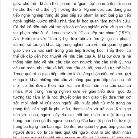
giữa chủ thể - khách thể, phạm trù “giao tiếp” phản ánh mối quan
hệ chủ thể - chủ thể. [7] Hướng thứ 2: Nghiên cứu các dạng giao
tiếp nghề nghiệp trong đó giao tiếp sư phạm là một loại giao tiếp
nghề nghiệp được nhiều nhà tâm lý học quan tâm nghiên cứu.
Có thể kể đến một vài tác giả có những nghiên cứu về giao tiếp
sư phạm như A. A. Leonchiev với “Giao tiếp sư phạm” (1979),
A.v. Petropxki với “Tâm lý học lứa tuổi và tâm lý học sư phạm”
và một số tác giả khác tập trung nghiên cứu về mối quan hệ giữa
giáo viên và học sinh trong giao tiếp trường học. Tiếp theo, có
thể đề cập đến học thuyết về nhu cầu của A. Maslow đưa ra hệ
thống năm bậc về nhu cầu của con người: nhu cầu sinh lý, nhu
cầu an toàn, nhu cầu xã hội, nhu cầu cái tôi, nhu cầu tự thể hiện.
Trong quá trình giao tiếp, cần có khả năng nhận diện và khơi gợi
ờ người khác những nhu cầu vì thông qua giao tiếp các chủ thể
mới có thể được thỏa mãn và làm thỏa mãn nhu cầu của cá
nhân. Một trong những nghiên cứu về giao tiếp dưới góc độ
tương tác tâm lý là học thuyết phân tích giao tiếp dựa trên cơ
sở: mọi hành vi của con người đều xuất phát từ một trong ba
trạng thái bản ngã là phụ mẫu, thành niên và trẻ con. Khi giao
tiếp với nhau, người này đưa ra một tác nhân từ một trong ba
trạng thái bản ngã thì người kia cũng đáp lại một phản hồi từ một
trong ba trạng thái bản ngã. Do đó, mối quan hệ giao tiêp giữa hai
người được coi là có hiệu quả khi người đưa ra tác nhân nhận