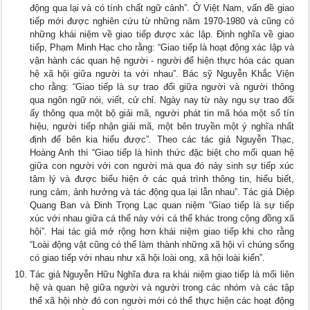
động qua lại và có tính chất ngữ cảnh”. Ở Việt Nam, vấn đề giao
tiếp mới được nghiên cứu từ những năm 1970-1980 và cũng có
những khái niệm về giao tiếp được xác lập. Định nghĩa về giao
tiếp, Phạm Minh Hạc cho rằng: “Giao tiếp là hoạt động xác lập và
vận hành các quan hệ người - người để hiện thực hóa các quan
hệ xã hội giữa người ta với nhau”. Bác sỹ Nguyễn Khắc Viện
cho rằng: “Giao tiếp là sự trao đổi giữa người và người thông
qua ngôn ngữ nói, viết, cử chỉ. Ngày nay từ này ngụ sự trao đổi
ấy thông qua một bộ giải mã, người phát tin mã hóa một số tín
hiệu, người tiếp nhận giải mã, một bên truyền một ý nghĩa nhất
định để bên kia hiểu được”. Theo các tác giả Nguyễn Thạc,
Hoàng Anh thì “Giao tiếp là hình thức đặc biệt cho mối quan hệ
giữa con người với con người mà qua đó nảy sinh sự tiếp xúc
tâm lý và được biểu hiện ở các quá trình thông tin, hiểu biết,
rung cảm, ảnh hưởng và tác động qua lại lẫn nhau”. Tác giả Diệp
Quang Ban và Đinh Trọng Lạc quan niệm “Giao tiếp là sự tiếp
xúc với nhau giữa cá thể này với cá thể khác trong cộng đồng xã
hội”. Hai tác giả mở rộng hơn khái niệm giao tiếp khi cho rằng
“Loài động vật cũng có thể làm thành những xã hội vì chúng sống
có giao tiếp với nhau như xã hội loài ong, xã hội loài kiến”.
Tác giả Nguyễn Hữu Nghĩa đưa ra khái niệm giao tiếp là mối liên
hệ và quan hệ giữa người và người trong các nhóm và các tập
thể xã hội nhờ đó con người mới có thể thực hiện các hoạt động