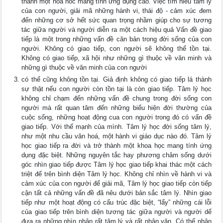
thành một hoa hoc mang tính ứng dụng cao. Việc tìm hiểu tâm lý
của con người, giải mã những hành vi, thái độ - cảm xúc đem
đến những cơ sở hết sức quan trọng nhầm giúp cho sự tương
tác giữa người và người diễn ra một cách hiệu quả Vấn đề giao
tiếp là một trong những vấn đề căn bản trong đời sống của con
người. Không có giao tiếp, con người sẽ không thể tồn tại.
Không có giao tiếp, xã hội như những gì thuộc về văn minh và
những gì thuộc về văn minh của con người
có thể cũng không tồn tại. Giả định không có giao tiếp lá thành
sự thật nếu con người còn tồn tại là còn giao tiếp. Tâm lý học
không chỉ chạm đến những vấn đề chung trong đời sống con
người mà rất quan tâm đến những biểu hiện đời thường của
cuộc sống, những hoạt động cua con người trong đó có vấn đề
giao tiếp. Với thế mạnh của mình. Tâm lý học đời sống tâm lý,
như một nhu cầu văn hoá, một hành vi giáo dục nào đó. Tâm lý
học giao tiếp ra đời và trở thành một khoa học mang tính ứng
dụng đặc biệt. Những nguyên tắc hay phương châm sống dưới
góc nhìn giao tiếp được Tâm lý học giao tiếp khai thác một cách
triệt để trên bình diện Tâm lý học. Không chỉ nhìn về hành vi và
cảm xúc của con người để giải mã, Tâm lý học giao tiếp còn tiếp
cận tất cả những vấn đề đã nêu dưới bản sắc tâm lý. Nhìn giao
tiếp như một hoạt động có cấu trúc đặc biệt, “lẩy” những cái lỗi
của giao tiếp trên bình diện tương tác giữa người và người dể
đưa ra những nhìn nhận rất tâm lý và rất nhân văn. Có thể nhận