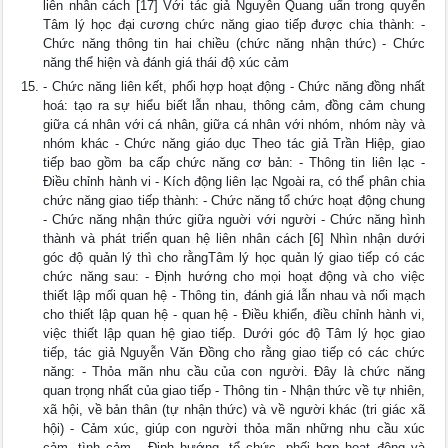
liên nhân cách [17] Với tác giả Nguyễn Quang uẩn trong quyến
Tâm lý học đại cương chức năng giao tiếp được chia thành: -
Chức năng thông tin hai chiều (chức năng nhận thức) - Chức
năng thể hiện và đánh giá thái độ xúc cảm
- Chức năng liên kết, phối hợp hoạt động - Chức năng đồng nhất
hoá: tạo ra sự hiểu biết lẫn nhau, thông cảm, đồng cảm chung
giữa cá nhân với cá nhân, giữa cá nhân với nhóm, nhóm này và
nhóm khác - Chức năng giáo dục Theo tác giả Trần Hiệp, giao
tiếp bao gồm ba cấp chức năng cơ bản: - Thông tin liên lạc -
Điều chỉnh hành vi - Kích động liên lạc Ngoài ra, có thể phân chia
chức năng giao tiếp thành: - Chức năng tổ chức hoạt động chung
- Chức năng nhận thức giữa nguời với người - Chức năng hình
thành và phát triển quan hệ liên nhân cách [6] Nhìn nhận dưới
góc độ quản lý thì cho rằngTâm lý học quản lý giao tiếp có các
chức năng sau: - Định hướng cho mọi hoạt động và cho việc
thiết lập mối quan hệ - Thông tin, đánh giá lẫn nhau và nối mạch
cho thiết lập quan hệ - quan hệ - Điều khiển, điều chỉnh hành vi,
việc thiết lập quan hệ giao tiếp. Dưới góc độ Tâm lý học giao
tiếp, tác giả Nguyễn Văn Đồng cho rằng giao tiếp có các chức
năng: - Thỏa mãn nhu cầu của con người. Đây là chức năng
quan trọng nhất của giao tiếp - Thông tin - Nhận thức về tự nhiên,
xã hội, về bản thân (tự nhận thức) và về người khác (tri giác xã
hội) - Cảm xúc, giúp con người thỏa mãn những nhu cầu xúc
cảm, tình cảm - Định hướng, tổ chức, phối hợp hoạt động và