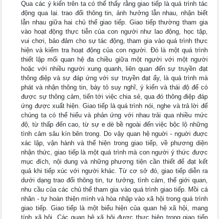
Qua các ý kiến trên ta có thể thấy rằng giao tiếp là quá trình tác
động qua lại. trao đổi thông tin, ảnh hưởng lẫn nhau, nhận biết
lẫn nhau giữa hai chủ thể giao tiếp. Giao tiếp thường tham gia
vào hoạt động thực tiễn của con người như lao động, học tập,
vui chơi, bảo đảm cho sự tác động, tham gia vào quá trình thực
hiện và kiểm tra hoạt động của con người. Đó là một quá trình
thiết lập mối quan hệ đa chiều giữa một người với một người
hoặc với nhiều người xung quanh, liên quan đến sự truyền đạt
thông điệp và sự đáp ứng với sự truyền đạt ấy, là quá trình mà
phát và nhận thông tin, bày tỏ suy nghĩ, ý kiến và thái độ để có
được sự thông cảm, tiến tới việc chia sẻ, qua đó thông điệp đáp
ứng được xuất hiện. Giao tiếp là quá trình nói, nghe và trả lời để
chúng ta có thể hiểu và phản ứng với nhau trải qua nhiều mức
độ, từ thấp đến cao, từ sự e dè bề ngoài đến việc bộc lộ những
tình cảm sâu kín bên trong. Do vậy quan hệ nguời - nguời đuợc
xác lập, vận hành và thể hiện trong giao tiếp, về phương diện
nhận thức, giao tiếp là một quá trình mà con người ý thức được
mục đích, nội dung và những phương tiện cần thiết để đạt kết
quả khi tiếp xúc với người khác. Từ cơ sở đó, giao tiếp diễn ra
dưới dạng trao đổi thông tin, tư tưởng, tình cảm, thế giới quan,
nhu cầu của các chủ thể tham gia vào quá trình giao tiếp. Mồi cá
nhân - tự hoàn thiện mình và hòa nhập vào xã hội trong quá trình
giao tiếp. Giao tiếp là một biểu hiện của quan hệ xã hội, mang
tính xã hội. Các quan hệ xã hội được thực hiện trong giao tiếp