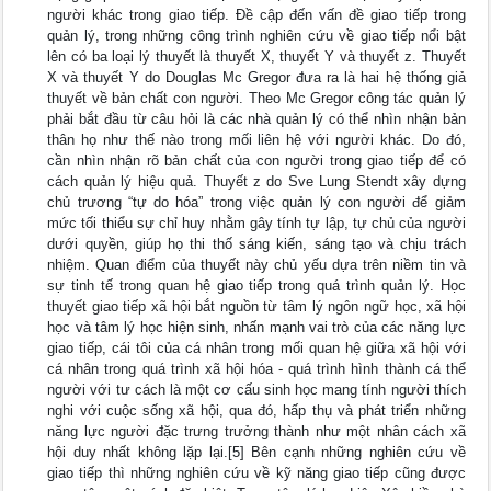
người khác trong giao tiếp. Đề cập đến vấn đề giao tiếp trong
quản lý, trong những công trình nghiên cứu về giao tiếp nổi bật
lên có ba loại lý thuyết là thuyết X, thuyết Y và thuyết z. Thuyết
X và thuyết Y do Douglas Mc Gregor đưa ra là hai hệ thống giả
thuyết về bản chất con người. Theo Mc Gregor công tác quản lý
phải bắt đầu từ câu hỏi là các nhà quản lý có thể nhìn nhận bản
thân họ như thế nào trong mối liên hệ với người khác. Do đó,
cần nhìn nhận rõ bản chất của con người trong giao tiếp để có
cách quản lý hiệu quả. Thuyết z do Sve Lung Stendt xây dựng
chủ trương “tự do hóa” trong việc quản lý con người để giảm
mức tối thiểu sự chỉ huy nhằm gây tính tự lập, tự chủ của người
dưới quyền, giúp họ thi thố sáng kiến, sáng tạo và chịu trách
nhiệm. Quan điểm của thuyết này chủ yếu dựa trên niềm tin và
sự tinh tế trong quan hệ giao tiếp trong quá trình quản lý. Học
thuyết giao tiếp xã hội bắt nguồn từ tâm lý ngôn ngữ học, xã hội
học và tâm lý học hiện sinh, nhấn mạnh vai trò của các năng lực
giao tiếp, cái tôi của cá nhân trong mối quan hệ giữa xã hội với
cá nhân trong quá trình xã hội hóa - quá trình hình thành cá thể
người với tư cách là một cơ cấu sinh học mang tính người thích
nghi với cuộc sống xã hội, qua đó, hấp thụ và phát triển những
năng lực người đặc trưng trưởng thành như một nhân cách xã
hội duy nhất không lặp lại.[5] Bên cạnh những nghiên cứu về
giao tiếp thì những nghiên cứu về kỹ năng giao tiếp cũng được