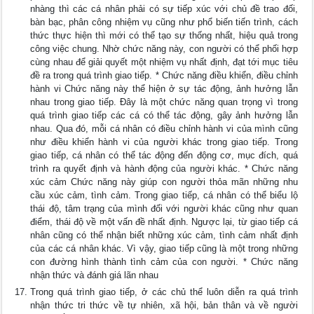
nhàng thì các cá nhân phải có sự tiếp xúc với chủ đề trao đối,
bàn bạc, phân công nhiệm vụ cũng như phổ biến tiến trình, cách
thức thực hiện thì mới có thể tạo sự thống nhất, hiệu quả trong
công việc chung. Nhờ chức năng này, con người có thể phối hợp
cùng nhau để giải quyết một nhiệm vụ nhất định, đạt tới mục tiêu
đề ra trong quá trình giao tiếp. * Chức năng điều khiển, điều chỉnh
hành vi Chức năng này thể hiện ở sự tác động, ảnh hưởng lẫn
nhau trong giao tiếp. Đây là một chức năng quan trọng vì trong
quá trình giao tiếp các cá có thể tác động, gây ảnh hưởng lẫn
nhau. Qua đó, mỗi cá nhân có điều chỉnh hành vi của mình cũng
như điều khiển hành vi của người khác trong giao tiếp. Trong
giao tiếp, cá nhân có thể tác động đến động cơ, mục đích, quá
trình ra quyết định và hành động của người khác. * Chức năng
xúc cảm Chức năng này giúp con người thỏa mãn những nhu
cầu xúc cảm, tình cảm. Trong giao tiếp, cá nhân có thể biểu lộ
thái độ, tâm trạng của mình đối với người khác cũng như quan
điểm, thái độ về một vấn đề nhất định. Ngược lại, từ giao tiếp cá
nhân cũng có thể nhận biết những xúc cảm, tình cảm nhất định
của các cá nhân khác. Vì vậy, giao tiếp cũng là một trong những
con đường hình thành tình cảm của con người. * Chức năng
nhận thức và đánh giá lãn nhau
Trong quá trình giao tiếp, ở các chủ thể luôn diễn ra quá trình
nhận thức tri thức về tự nhiên, xã hội, bản thân và về người