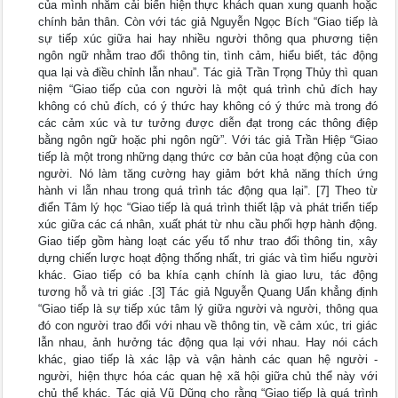
của mình nhằm cải biến hiện thực khách quan xung quanh hoặc
chính bản thân. Còn với tác giả Nguyễn Ngọc Bích “Giao tiếp là
sự tiếp xúc giữa hai hay nhiều người thông qua phương tiện
ngôn ngữ nhằm trao đổi thông tin, tình cảm, hiểu biết, tác động
qua lại và điều chỉnh lẫn nhau”. Tác giả Trần Trọng Thủy thì quan
niệm “Giao tiếp của con người là một quá trình chủ đích hay
không có chủ đích, có ý thức hay không có ý thức mà trong đó
các cảm xúc và tư tưởng được diễn đạt trong các thông điệp
bằng ngôn ngữ hoặc phi ngôn ngữ”. Với tác giả Trần Hiệp “Giao
tiếp là một trong những dạng thức cơ bản của hoạt động của con
người. Nó làm tăng cường hay giảm bớt khả năng thích ứng
hành vi lẫn nhau trong quá trình tác động qua lại”. [7] Theo từ
điển Tâm lý học “Giao tiếp là quá trình thiết lập và phát triển tiếp
xúc giữa các cá nhân, xuất phát từ nhu cầu phối hợp hành động.
Giao tiếp gồm hàng loạt các yếu tố như trao đổi thông tin, xây
dựng chiến lược hoạt động thống nhất, tri giác và tìm hiểu người
khác. Giao tiếp có ba khía cạnh chính là giao lưu, tác động
tương hỗ và tri giác .[3] Tác giả Nguyễn Quang Uẩn khẳng định
“Giao tiếp là sự tiếp xúc tâm lý giữa người và người, thông qua
đó con người trao đổi với nhau về thông tin, về cảm xúc, tri giác
lẫn nhau, ảnh hưởng tác động qua lại với nhau. Hay nói cách
khác, giao tiếp là xác lập và vận hành các quan hệ người -
người, hiện thực hóa các quan hệ xã hội giữa chủ thể này với
chủ thể khác. Tác giả Vũ Dũng cho rằng “Giao tiếp là quá trình