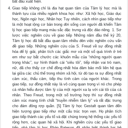
bắt đầu xuất hiện.
Giao tiếp không chỉ là địa hạt quan tâm của Tâm lý học mà là
thành tựu của nhiều ngành khoa học như: Xã hội học, Giáo dục
học, Ngôn ngừ học, Nhân học Tuy nhiên, cách nhìn giao tiếp như
là một hoạt iộng cơ bản trong đời sống con người đã khiến Tâm
lý học giao tiếp mang màu sắc đặc trưng và độc đáo riêng. 1. Sơ
lược việc nghiên cứu về giao tiếp Những năm đầu thế kỷ 20,
Tâm lý học đã bắt đầu quan tâm nhiều đẻn việc nghiên cứu vấn
đề giao tiếp. Những nghiên cứu của S. Freud về sự đồng nhất
hóa đế lý giải, phân tích các giấc mơ và một số quá trình ở trẻ
em như sự bắt chước các khuôn mẫu của “những người quan
trọng khác”, sự hình thành cái “siêu tôi”, tiếp nhận vai trò nam,
nữ, đã cho thấy cơ chế đồng nhất hóa đảm bảo mối liên hệ qua
lại giữa các chủ thể trong nhóm xã hội, từ đó tạo ra sự đồng nhất
cảm xúc, thấu cảm, tiếp thu tình cảm của người khác. Trong
giao tiếp, sự đồng nhất này là vô cùng quan trọng vì nó cho phép
cá nhân hiểu được tâm lý của một người xa lạ với cái tôi của cá
nhân. Theo Freud, trong một số trường hợp thì sự đồng nhất
cảm xúc mang tính chất “truyền nhiễm tâm lý” và rất đặc trưng
cho đám đông rợp quần. [5] Tâm lý học Gestalt quan tâm đến
hiện tượng giao tiếp như một cấu trúc trọn vẹn. Họ phân tích
giao tiếp thành các yếu tố và đặt chúng trong hệ thống các yếu tố
rộng hơn, các quan hệ xã hội. Khi nghiên cứu các yếu tố giao
tiếp, nhà tâm lý học Pháp Bateson đã phân biệt thành hai hệ