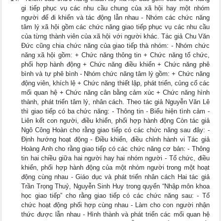
gi tiếp phục vụ các nhu cầu chung của xã hội hay một nhóm
người để đi khiển và tác động lẫn nhau - Nhóm các chức năng
tâm lý xã hội gồm các chức năng giao tiếp phục vụ các nhu cầu
của từng thành viên của xã hội với người khác. Tác giả Chu Văn
Đức cũng chia chức năng của giao tiếp thà nhóm: - Nhóm chức
năng xã hội gồm: + Chức năng thông tin + Chức năng tổ chức,
phối hợp hành động + Chức năng điều khiển + Chức năng phê
bình và tự phê bình - Nhóm chức năng tâm lý gồm: + Chức năng
động viên, khích lệ + Chức năng thiết lập, phát triển, củng cố các
mối quan hệ + Chức năng cân bằng cảm xúc + Chức năng hình
thành, phát triển tâm lý, nhân cách. Theo tác giả Nguyễn Văn Lê
thì giao tiếp có ba chức năng: - Thông tin - Biểu hiện tình cảm -
Liên kết con người, điều khiển, phối hợp hành động Còn tác giả
Ngô Công Hoàn cho rằng giao tiếp có các chức năng sau đây: -
Định hướng hoạt động - Điều khiển, điều chỉnh hành vi Tác giả
Hoàng Anh cho rằng giao tiếp có các chức năng cơ bản: - Thông
tin hai chiều giữa hai người hay hai nhóm người - Tổ chức, điều
khiển, phối hợp hành động của một nhóm người trong một hoạt
động cùng nhau - Giáo dục và phát triển nhân cách Hai tác giả
Trần Trọng Thuỷ, Nguyễn Sinh Huy trong quyển “Nhập môn khoa
học giao tiếp” cho rằng giao tiếp có các chức năng sau: - Tổ
chức hoạt động phối hợp cùng nhau - Làm cho con người nhận
thức được lẫn nhau - Hình thành và phát triển các mối quan hệ