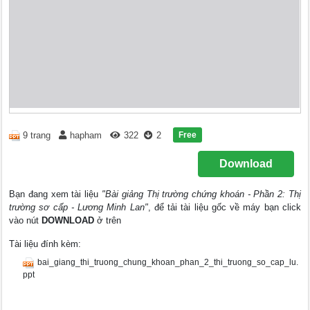
Free
9 trang
hapham
322
2
Download
Bạn đang xem tài liệu
"Bài giảng Thị trường chứng khoán - Phần 2: Thị
trường sơ cấp - Lương Minh Lan"
, để tải tài liệu gốc về máy bạn click
vào nút
DOWNLOAD
ở trên
Tài liệu đính kèm:
bai_giang_thi_truong_chung_khoan_phan_2_thi_truong_so_cap_lu.
ppt