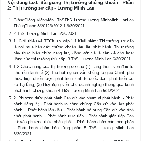
Nội dung text: Bài giảng Thị trường chứng khoán - Phần
2: Thị trường sơ cấp - Lương Minh Lan
GiảngGiảng viên:viên: ThSThS LươngLương MinhMinh LanLan
ThángTháng 3/20123/2012 1 6/30/2021
2 ThS. Lương Minh Lan 6/30/2021
1. Giới thiệu về TTCK sơ cấp 1.1 Khái niệm: Thị trường sơ cấp
là nơi mua bán các chứng khoán lần đầu phát hành. Thị trường
này thực hiện chức năng huy động vốn và là tiền đề cho hoạt
động của thị trường thứ cấp. 3 ThS. Lương Minh Lan 6/30/2021
1.2 Chức năng của thị trường sơ cấp (1) Tăng thêm vốn đầu tư
cho nền kinh tế (2) Thu hút nguồn vốn khổng lồ giúp Chính phủ
thực hiện chiến lược phát triển kinh tế quốc dân, phát triển cơ
sở hạ tầng, (3) Huy động vốn cho doanh nghiệp thông qua kênh
phát hành chứng khoán 4 ThS. Lương Minh Lan 6/30/2021
2. Phương thức phát hành Căn cứ vào phạm vi phát hành: - Phát
hành riêng lẻ; - Phát hành ra công chúng: Căn cứ vào đợt phát
hành: - Phát hành lần đầu - Phát hành bổ sung Căn cứ vào tính
chất phát hành: - Phát hành trực tiếp - Phát hành gián tiếp Căn
cứ vào phương thức phân phối: - Phát hành chào bán toàn phần
- Phát hành chào bán từng phần 5 ThS. Lương Minh Lan
6/30/2021