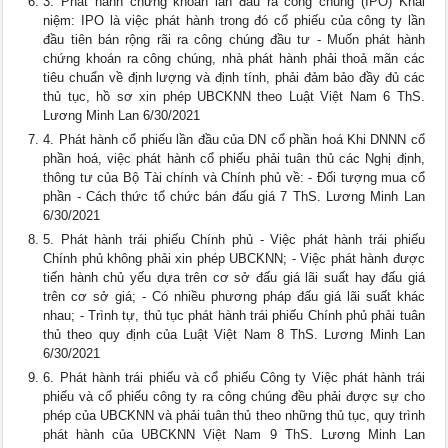
3. Phát hành chứng khoán lần đầu ra công chúng (IPO) Khái
niệm: IPO là việc phát hành trong đó cổ phiếu của công ty lần
đầu tiên bán rộng rãi ra công chúng đầu tư - Muốn phát hành
chứng khoán ra công chúng, nhà phát hành phải thoả mãn các
tiêu chuẩn về định lượng và định tính, phải đảm bảo đầy đủ các
thủ tục, hồ sơ xin phép UBCKNN theo Luật Việt Nam 6 ThS.
Lương Minh Lan 6/30/2021
4. Phát hành cổ phiếu lần đầu của DN cổ phần hoá Khi DNNN cổ
phần hoá, việc phát hành cổ phiếu phải tuân thủ các Nghị định,
thông tư của Bộ Tài chính và Chính phủ về: - Đối tượng mua cổ
phần - Cách thức tổ chức bán đấu giá 7 ThS. Lương Minh Lan
6/30/2021
5. Phát hành trái phiếu Chính phủ - Việc phát hành trái phiếu
Chính phủ không phải xin phép UBCKNN; - Việc phát hành được
tiến hành chủ yếu dựa trên cơ sở đấu giá lãi suất hay đấu giá
trên cơ sở giá; - Có nhiều phương pháp đấu giá lãi suất khác
nhau; - Trình tự, thủ tục phát hành trái phiếu Chính phủ phải tuân
thủ theo quy định của Luật Việt Nam 8 ThS. Lương Minh Lan
6/30/2021
6. Phát hành trái phiếu và cổ phiếu Công ty Việc phát hành trái
phiếu và cổ phiếu công ty ra công chúng đều phải được sự cho
phép của UBCKNN và phải tuân thủ theo những thủ tục, quy trình
phát hành của UBCKNN Việt Nam 9 ThS. Lương Minh Lan